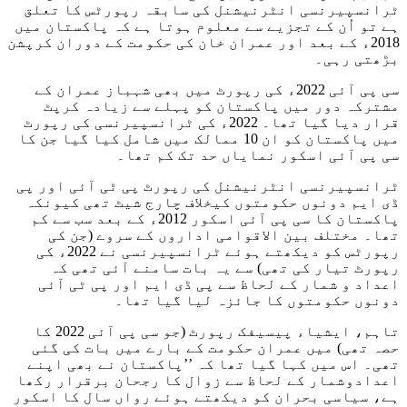
ٹرانسپیرنسی انٹرنیشنل کی سابقہ رپورٹس کا تعلق
ہے تو اُن کے تجزیے سے معلوم ہوتا ہے کہ پاکستان میں
2018ء کے بعد اور عمران خان کی حکومت کے دوران کرپشن
بڑھتی رہی۔
سی پی آئی 2022ء کی رپورٹ میں بھی شہباز عمران کے
مشترکہ دور میں پاکستان کو پہلے سے زیادہ کرپٹ
قرار دیا گیا تھا۔ 2022ء کی ٹرانسپیرنسی کی رپورٹ
میں پاکستان کو ان 10 ممالک میں شامل کیا گیا جن کا
سی پی آئی اسکور نمایاں حد تک کم تھا۔
ٹرانسپیرنسی انٹرنیشنل کی رپورٹ پی ٹی آئی اور پی
ڈی ایم دونوں حکومتوں کیخلاف چارج شیٹ تھی کیونکہ
پاکستان کا سی پی آئی اسکور 2012ء کے بعد سب سے کم
تھا۔ مختلف بین الاقوامی اداروں کے سروے (جن کی
رپورٹس کو دیکھتے ہوئے ٹرانسپیرنسی نے 2022ء کی
رپورٹ تیار کی تھی) سے یہ بات سامنے آئی تھی کہ
اعداد و شمار کے لحاظ سے پی ڈی ایم اور پی ٹی آئی
دونوں حکومتوں کا جائزہ لیا گیا تھا۔
تاہم، ایشیاء پیسیفک رپورٹ (جو سی پی آئی 2022 کا
حصہ تھی) میں عمران حکومت کے بارے میں بات کی گئی
تھی۔ اس میں کہا گیا تھا کہ ’’پاکستان نے بھی اپنے
اعدادوشمار کے لحاظ سے زوال کا رجحان برقرار رکھا
ہے، سیاسی بحران کو دیکھتے ہوئے رواں سال کا اسکور