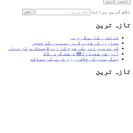
تلاش کریں برائے:
تازہ ترین
ثالثوں کا بدلا رویہ
غداروں کی شاہرگ پر یمنیوں کا خنجر
کویت میں امریکی فوج کا اہم لاجسٹک مرکز تباہ
آپریشن شعبان / 88 دہشت گرد ہلاک
جنگ بندی کی خلاف ورزی ٹرمپ کی حماقت
تازہ ترین