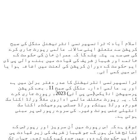
اسلام آباد :- ٹرانسپیرنسی انٹرنیشنل منگل کی صبح
کرپشن سے متعلق اپنی سالانہ عالمی رپورٹ جاری کرے
گی جس سے یہ پتہ چلے گا کہ عمران خان کی حکومت کے
خاتمے اور شہباز شریف کی قیادت میں بننے والی پی ڈی
ایم حکومت کے دوران کرپشن کی لعنت میں اضافہ ہوا یا
اس میں کمی آئی۔
ٹرانسپیرنسی انٹرنیشنل کا صدر دفتر برلن میں ہے
اور یہ عالمی ادارہ منگل کی صبح 11؍ بجے کرپشن
پرسیپشن انڈیکس (سی پی آئی) 2023ء رپورٹ جاری کرے
گا۔ یہ رپورٹ مختلف عالمی اداروں مثلاً ورلڈ اکنامک
فورم، ورلڈ بینک، ورلڈ جسٹس پروجیکٹ، اکنامک
انٹیلی جنس یونٹ وغیرہ کی سروے رپورٹس پر مبنی
ہوتی ہے۔
توقع ہے کہ اس رپورٹ میں اُن سرویز اور رپورٹس کے
نتائج شامل ہوں گے جو شہباز شریف کی زیر قیادت پی
ڈی ایم حکومت کے دور میں جمع کیے گئے تھے۔ جہاں تک