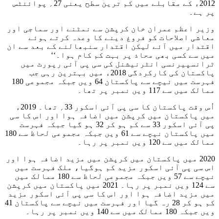
2012ء کے مقابلے میں کم ترین سطح یعنی 27؍ پوائنٹس
پر ہے۔
وزیر اعظم عمران خان کرپشن سے نمٹنے اور سماجی اور
معاشی اصلاحات کو فروغ دینے کا وعدہ کرتے ہوئے
اقتدار میں آئے لیکن اقتدار سنبھالنے کے بعد سے ان
میں سے کسی بھی محاذ پر بہت کم کام ہوا۔‘‘
ٹرانسپیرنسی انٹرنیشنل کی سی پی آئی رپورٹ میں
پاکستان کی کارکردگی 2018ء میں بہترین رہی جب
فہرست میں نیچے سے پاکستان 64 ویں جبکہ مجموعی 180
ممالک میں سے 117 ویں نمبر پر تھا۔
اُس وقت پاکستان کا سی پی آئی اسکور 33؍ تھا۔ 2019ء
میں پاکستان میں کرپشن میں اضافہ ہوا اور اس کا سی
پی آئی اسکور 33 سے کم ہو کر 32 ہو گیا جبکہ فہرست
میں پاکستان نیچے سے 61 ویں جبکہ مجموعی لحاظ سے 180
ممالک میں سے 120 ویں نمبر پر رہا۔
2020 میں پاکستان میں کرپشن میں مزید اضافہ ہوا اور
اس سی پی آئی اسکور مزید کم ہوگیا، ملک فہرست میں
نیچے سے 57 ویں جبکہ مجموعی لحاظ سے 180 ممالک میں
سے 124 ویں نمبر پر رہا۔ 2021 میں پاکستان میں کرپشن
میں مزید اضافہ ہوا اور اس کا سی پی آئی اسکور مزید
کم ہو کر 28 رہ گیا اور فہرست میں نیچے سے پاکستان 41
ویں جبکہ 180 ممالک میں سے 140 ویں نمبر پر رہا۔