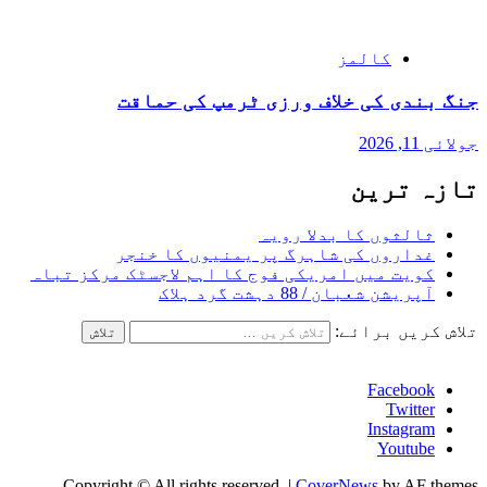
کالمز
جنگ بندی کی خلاف ورزی ٹرمپ کی حماقت
جولائی 11, 2026
تازہ ترین
ثالثوں کا بدلا رویہ
غداروں کی شاہرگ پر یمنیوں کا خنجر
کویت میں امریکی فوج کا اہم لاجسٹک مرکز تباہ
آپریشن شعبان / 88 دہشت گرد ہلاک
تلاش کریں برائے:
Facebook
Twitter
Instagram
Youtube
Copyright © All rights reserved.
|
CoverNews
by AF themes.