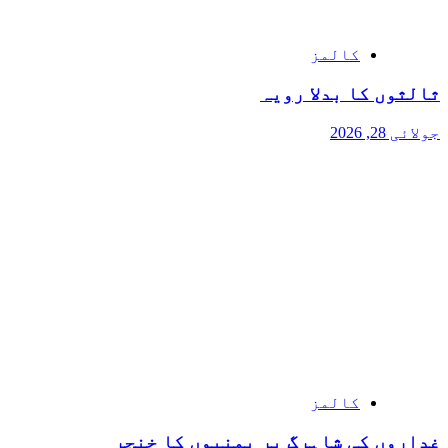
کالمز
ثالثوں کا بدلا رویہ
جولائی 28, 2026
کالمز
غداروں کی شاہرگ پر یمنیوں کا خنجر