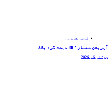
قومی خبریں
آپریشن شعبان / 88 دہشت گرد ہلاک
جولائی 16, 2026