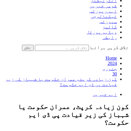
انٹرنیشنل
قومی خبریں
اہم رپورٹس
ٹیکنالوجی
سپورٹس
کالمز
ویڈیو پورٹل
رابطہ
تلاش کریں برائے:
Home
2024
جنوری
30
کون زیادہ کرپٹ، عمران حکومت یا شہباز کی زیر
قیادت پی ڈی ایم حکومت؟
اہم خبریں
کون زیادہ کرپٹ، عمران حکومت یا
شہباز کی زیر قیادت پی ڈی ایم
حکومت؟