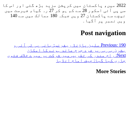
2022 میں، پاکستان میں کرپشن مزید بڑھ گئی اور اس کا
سی پی آئی اسکور 28 سے کم ہو کر 27 رہ گیا، فہرست میں
نیچے سے پاکستان 27 ویں جبکہ 180 ممالک میں سے 140
ویں نمبر پر آگیا۔
Post navigation
Previous:
190 ملین پاؤنڈ ریفرنس: بانی پی ٹی آئی و
بشریٰ بی بی پر فرد جرم عائد ہونے کا امکان
Next:
رام مندر کی تقریب میں شرکت پر میرے خلاف فتوی
جاری کیا گیا: چیف امام انڈیا
More Stories