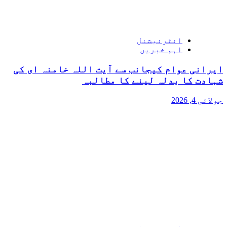
انٹرنیشنل
اہم خبریں
ایرانی عوام کیجانب سے آیت اللہ خامنہ ای کی
شہادت کا بدلہ لینے کا مطالبہ
جولائی 4, 2026