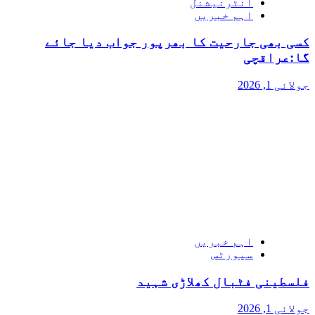
انٹرنیشنل
اہم خبریں
کسی بھی جارحیت کا بھرپور جواب دیا جائے
گا:عراقچی
جولائی 1, 2026
اہم خبریں
سپورٹس
فلسطینی فٹبال کھلاڑی شہید
جولائی 1, 2026