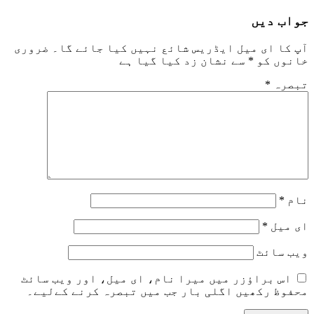
جواب دیں
آپ کا ای میل ایڈریس شائع نہیں کیا جائے گا۔
ضروری
خانوں کو
*
سے نشان زد کیا گیا ہے
تبصرہ
*
نام
*
ای میل
*
ویب‌ سائٹ
اس براؤزر میں میرا نام، ای میل، اور ویب سائٹ
محفوظ رکھیں اگلی بار جب میں تبصرہ کرنے کےلیے۔