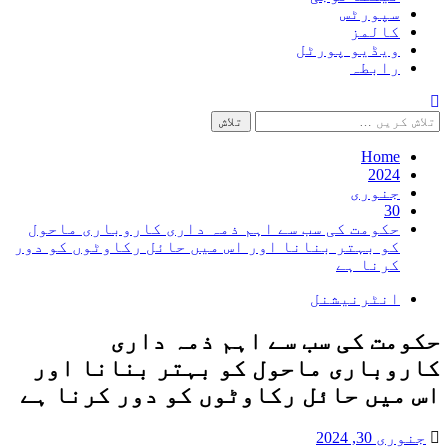
سپورٹس
کالمز
ویڈیو پورٹل
رابطہ
تلاش
کریں
برائے:
Home
2024
جنوری
30
حکومت کی سب سے اہم ذمہ داری کاروباری ماحول
کو بہتر بنانا اور اس میں حائل رکاوٹوں کو دور
کرنا ہے
انٹرنیشنل
حکومت کی سب سے اہم ذمہ داری
کاروباری ماحول کو بہتر بنانا اور
اس میں حائل رکاوٹوں کو دور کرنا ہے
جنوری 30, 2024