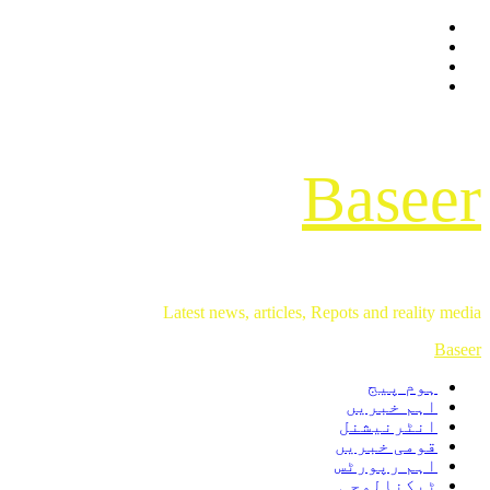
Facebook
Skip
Twitter
to
Instagram
content
Youtube
Baseer
Latest news, articles, Repots and reality media
Primary
Baseer
Menu
ہوم پیج
اہم خبریں
انٹرنیشنل
قومی خبریں
اہم رپورٹس
ٹیکنالوجی