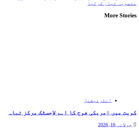
منصوبہ تیار کرلیا
More Stories
انٹرنیشنل
کویت میں امریکی فوج کا اہم لاجسٹک مرکز تباہ
جولائی 16, 2026