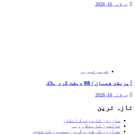
جولائی 16, 2026
قومی خبریں
آپریشن شعبان / 88 دہشت گرد ہلاک
جولائی 16, 2026
تازہ ترین
سازباز کا دوٹوک انکار
ثالثوں کا بدلا رویہ
غداروں کی شاہرگ پر یمنیوں کا خنجر