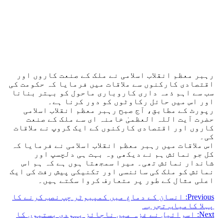
رہبر معظم انقلاب اسلامی نے ملک کے صنعت کاروں اور
اقتصادی کارکنوں سے ملاقات میں فرمایا کہ حکومت کی
سب سے اہم ذمہ داری کاروباری ماحول کو بہتر بنانا
اور اس میں حائل رکاوٹوں کو دور کرنا ہے۔
رپورٹ کے مطابق، آج صبح رہبر معظم انقلاب اسلامی
حضرت آیت اللہ العظمیٰ خامنہ ای سے ملک کے صنعت
کاروں اور اقتصادی کارکنوں کے ایک گروپ نے ملاقات
کی۔
اس ملاقات میں رہبر معظم انقلاب اسلامی نے فرمایا کہ
کل جو نمائش ہم نے دیکھی وہ بہت ہی دلچسپ اور
شاندار نمائش تھی۔ میرا سمجھتا ہوں ہے کہ ہم اس
نمائش کو ملک کی سائنسی اور تکنیکی پیش رفت کی ایک
اعلی مثال کے طور پر متعارف کروا سکتے ہیں۔
Post
Previous:
انسان کے دماغ میں کمپیوٹر چپ نصب کرنے کا
پہلا کامیاب تجربہ
navigation
Next:
اسرائیل نے غزہ میں ناجائز یہودی بستیوں کا