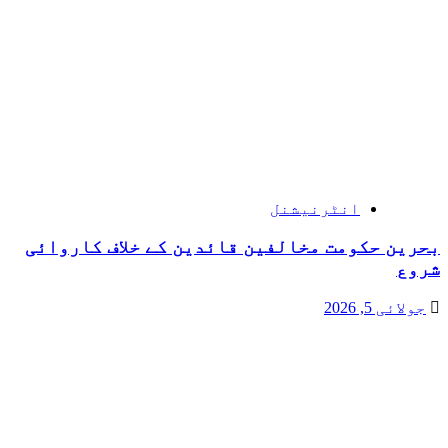
انٹرنیشنل
بحرین حکومت مخالفین قائدین کے خلاف کاروائی
شروع
جولائی 5, 2026