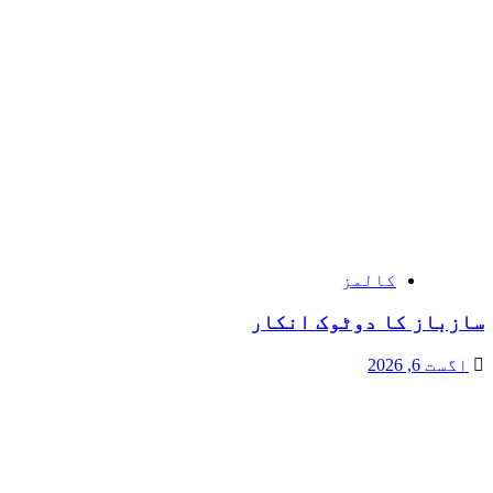
کالمز
سازباز کا دوٹوک انکار
اگست 6, 2026