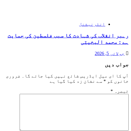
انٹرنیشنل
رہبر انقلاب کی شہادت کا سبب فلسطین کی حمایت
ہے : محمد البخیتی
جولائی 5, 2026
جواب دیں
آپ کا ای میل ایڈریس شائع نہیں کیا جائے گا۔
ضروری
خانوں کو
*
سے نشان زد کیا گیا ہے
تبصرہ
*