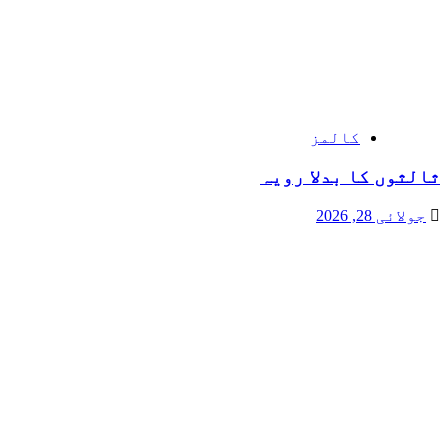
کالمز
ثالثوں کا بدلا رویہ
جولائی 28, 2026