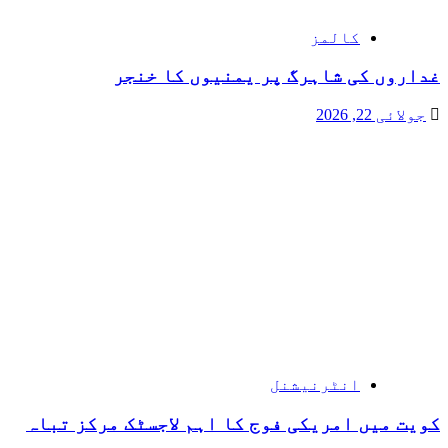
کالمز
غداروں کی شاہرگ پر یمنیوں کا خنجر
جولائی 22, 2026
انٹرنیشنل
کویت میں امریکی فوج کا اہم لاجسٹک مرکز تباہ