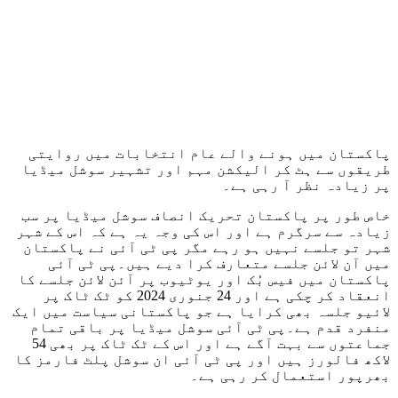
پاکستان میں ہونے والے عام انتخابات میں روایتی
طریقوں سے ہٹ کر الیکشن مہم اور تشہیر سوشل میڈیا
پر زیادہ نظر آ رہی ہے۔
خاص طور پر پاکستان تحریک انصاف سوشل میڈیا پر سب
زیادہ سے سرگرم ہے اور اس کی وجہ یہ ہے کہ اس کے شہر
شہر تو جلسے نہیں ہو رہے مگر پی ٹی آئی نے پاکستان
میں آن لائن جلسے متعارف کرا دیے ہیں۔پی ٹی آئی
پاکستان میں فیس بُک اور یوٹیوب پر آئن لائن جلسے کا
انعقاد کر چکی ہے اور 24 جنوری 2024 کو ٹک ٹاک پر
لائیو جلسہ بھی کرایا ہے جو پاکستانی سیاست میں ایک
منفرد قدم ہے۔پی ٹی آئی سوشل میڈیا پر باقی تمام
جماعتوں سے بہت آگے ہے اور اس کے ٹک ٹاک پر بھی 54
لاکھ فالورز ہیں اور پی ٹی آئی ان سوشل پلٹ فارمز کا
بھرپور استعمال کر رہی ہے۔