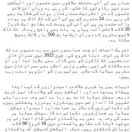
جہاں پی ٹی آئی مختلف علاقوں میں جلسوں اور الیکشن
مہم میں رکاوٹوں کا شکوہ کر رہی ہے وہاں آئن لائن
جلسوں کے دن انٹرنیٹ سست رفتار ہونے کی شکایت بھی
کر رہی ہے۔24 جنوری کو پی ٹی آئی کے ٹک ٹاک پر ہونے
والے جلسے پر پی ٹی آئی کی پوسٹ کے مطابق ایک کروڑ
20 لاکھ لائکس آئے۔یہاں یہ بات بھی واضح رہے کہ ٹک ٹاک
لائیو سٹریم کے دوران ایک صارف 500 بار لائک بھیج
سکتا ہے۔
تحریک انصاف ان چند جماعتوں میں سے ہے جنہوں نے ٹک
ٹاک پر توجہ دینا شروع کی۔ جون 2022 میں عمران خان
نے مشہور ٹک ٹاکرز کو بنی گالہ بھی بلایا تھا اور ان
سے ملاقات کی تھی۔بطور وزیر اعظم بھی عمران خان مین
سٹریم میڈیا کے علاوہ یوٹیوبرز کو انڑویو دیتے رہے
ہیں۔
دیہات ہوں یا شہری علاقے، امیدواروں کے لیے اپنا
پیغام پہنچانے اور الیکشن مہم کو چلانے کا تیز ترین
ذریعہ سوشل میڈیا ثابت ہو رہا ہے اسی وجہ سے روایتی
تشہیر کا انداز جس میں پوسٹرز، بینرز، پنفلٹس ہیں،
کم دکھائی دیں گے مگر ہر جماعت اور امیدوار سوشل
میڈیا پر فعال ضرور دکھائی دے گا۔سوشل میڈیا پر
مہم کی وجہ یہ بھی ہے پاکستان ٹیلی کام اتھارٹی پر
موجود ڈیٹا کے مطابق پاکستان میں 18 کروڑ 90 لاکھ
موبائل کنکشنز ہیں۔جبکہ الیکشن کمیشن آف پاکستان