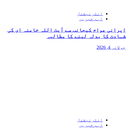
انٹرنیشنل
اہم خبریں
ایرانی عوام کیجانب سے آیت اللہ خامنہ ای کی
شہادت کا بدلہ لینے کا مطالبہ
جولائی 4, 2026
انٹرنیشنل
اہم خبریں