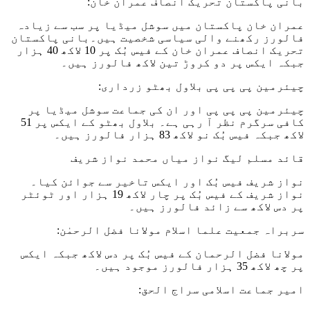
بانی پاکستان تحریک انصاف عمران خان:
عمران خان پاکستان میں سوشل میڈیا پر سب سے زیادہ
فالورز رکھنے والی سیاسی شخصیت ہیں۔بانی پاکستان
تحریک انصاف عمران خان کے فیس بُک پر 10 لاکھ 40 ہزار
جبکہ ایکس پر دو کروڑ تین لاکھ فالورز ہیں۔
چیئرمین پی پی پی بلاول بھٹو زرداری:
چیئرمین پی پی پی اور ان کی جماعت سوشل میڈیا پر
کافی سرگرم نظر آ رہی ہے۔ بلاول بھٹو کے ایکس پر 51
لاکھ جبکہ فیس بُک نو لاکھ 83 ہزار فالورز ہیں۔
قائد مسلم لیگ نواز میاں محمد نواز شریف
نواز شریف فیس بُک اور ایکس تاخیر سے جوائن کیا۔
نواز شریف کے فیس بُک پر چار لاکھ 19 ہزار اور ٹوئٹر
پر دس لاکھ سے زائد فالورز ہیں۔
سربراہ جمعیت علما اسلام مولانا فضل الرحمٰن:
مولانا فضل الرحمان کے فیس بُک پر دس لاکھ جبکہ ایکس
پر چھ لاکھ 35 ہزار فالورز موجود ہیں۔
امیر جماعت اسلامی سراج الحق: