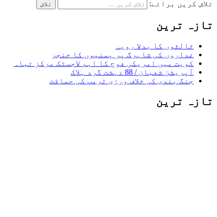
تلاش کریں برائے:
تازہ ترین
ثالثوں کا بدلا رویہ
غداروں کی شاہرگ پر یمنیوں کا خنجر
کویت میں امریکی فوج کا اہم لاجسٹک مرکز تباہ
آپریشن شعبان / 88 دہشت گرد ہلاک
جنگ بندی کی خلاف ورزی ٹرمپ کی حماقت
تازہ ترین