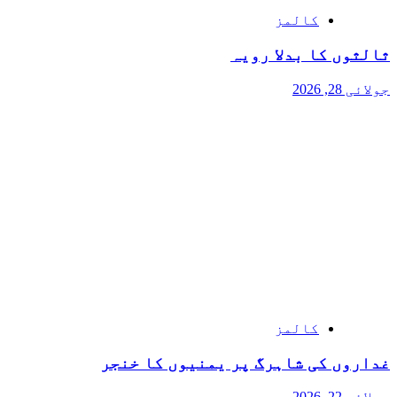
کالمز
ثالثوں کا بدلا رویہ
جولائی 28, 2026
کالمز
غداروں کی شاہرگ پر یمنیوں کا خنجر
جولائی 22, 2026