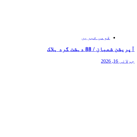
قومی خبریں
آپریشن شعبان / 88 دہشت گرد ہلاک
جولائی 16, 2026