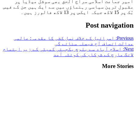
امیر جماعت اسلامی سراج الحق بھی سوشل میڈیا پر
مقبول ترین سیاسی رہنماؤں میں سے ایک ہیں جن کے فیس
بُک پر 15 لاکھ جبکہ ایکس پر 13 لاکھ فالورز ہیں۔
Post navigation
Previous:
اسرائیل کے خلاف نسل کشی کا مقدمہ: عالمی
عدالت انصاف آج فیصلہ سنائے گی
Next:
اسلام آباد سے بلوچ یکجہتی کمیٹی کے زیر اہتمام
لانگ مارچ کے شرکاء کی کوئٹہ آمد
More Stories