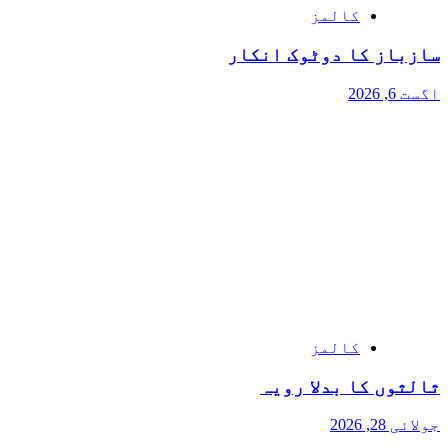
کالمز
سازباز کا دوٹوک انکار
اگست 6, 2026
کالمز
ثالثوں کا بدلا رویہ
جولائی 28, 2026