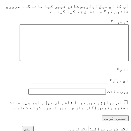
آپ کا ای میل ایڈریس شائع نہیں کیا جائے گا۔
ضروری
خانوں کو
*
سے نشان زد کیا گیا ہے
تبصرہ
*
نام
*
ای میل
*
ویب‌ سائٹ
اس براؤزر میں میرا نام، ای میل، اور ویب سائٹ
محفوظ رکھیں اگلی بار جب میں تبصرہ کرنے کےلیے۔
تلاش کریں برائے: