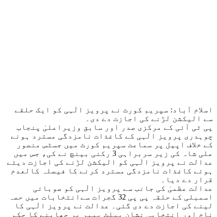
اسلام آباد: سپریم کورٹ نے پرویز الٰہی کو ایک حلقے
سے الیکشن لڑنے کی اجازت دے دی۔
پی ٹی آئی کے مرکزی صدر اور سابق وزیراعلیٰ پنجاب
چوہدری پرویز الٰہی کے کاغذات نامزدگی مسترد ہونے
کے خلاف اپیل پر سماعت سپریم کورٹ میں جسٹس منصور
علی شاہ کی زیر سربراہی 3 رکنی بینچ نے کی، جس میں
عدالت نے پرویز الٰہی کو الیکشن لڑنے کی اجازت دیتے
ہوئے کاغذات نامزدگی مسترد کرنے کا فیصلہ کالعدم
قرار دے دیا۔
عدالت عظمیٰ کی جانب سے پرویز الٰہی کو صوبائی
اسمبلی کے حلقہ پی پی 32 گجرات سےانتخابات میں حصہ
لینے کی اجازت دے دی گئی۔ عدالت نے پرویز الٰہی کا
نام اور انتخابی نشان بیلٹ پیپر پر چھاپنے کا حکم