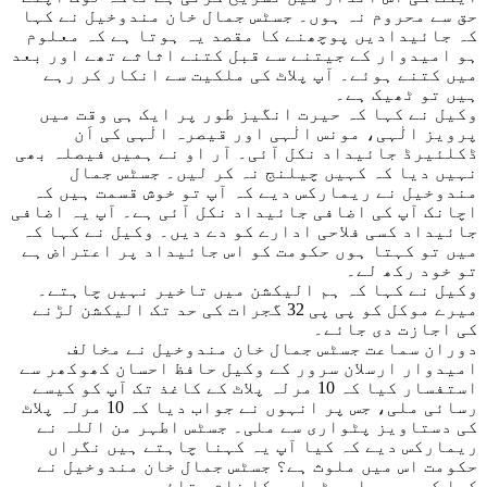
حق سے محروم نہ ہوں۔ جسٹس جمال خان مندوخیل نے کہا
کہ جائیدادیں پوچھنے کا مقصد یہ ہوتا ہے کہ معلوم
ہو امیدوار کے جیتنے سے قبل کتنے اثاثے تھے اور بعد
میں کتنے ہوئے۔ آپ پلاٹ کی ملکیت سے انکار کر رہے
ہیں تو ٹھیک ہے۔
وکیل نے کہا کہ حیرت انگیز طور پر ایک ہی وقت میں
پرویز الٰہی، مونس الٰہی اور قیصرہ الٰہی کی اَن
ڈکلئیرڈ جائیداد نکل آئی۔ آر او نے ہمیں فیصلہ بھی
نہیں دیا کہ کہیں چیلنج نہ کر لیں۔ جسٹس جمال
مندوخیل نے ریمارکس دیے کہ آپ تو خوش قسمت ہیں کہ
اچانک آپ کی اضافی جائیداد نکل آئی ہے۔ آپ یہ اضافی
جائیداد کسی فلاحی ادارے کو دے دیں۔ وکیل نے کہا کہ
میں تو کہتا ہوں حکومت کو اس جائیداد پر اعتراض ہے
تو خود رکھ لے۔
وکیل نے کہا کہ ہم الیکشن میں تاخیر نہیں چاہتے۔
میرے موکل کو پی پی 32 گجرات کی حد تک الیکشن لڑنے
کی اجازت دی جائے۔
دوران سماعت جسٹس جمال خان مندوخیل نے مخالف
امیدوار ارسلان سرور کے وکیل حافظ احسان کھوکھر سے
استفسار کیا کہ 10 مرلہ پلاٹ کے کاغذ تک آپ کو کیسے
رسائی ملی، جس پر انہوں نے جواب دیا کہ 10 مرلہ پلاٹ
کی دستاویز پٹواری سے ملی۔ جسٹس اطہر من اللہ نے
ریمارکس دیے کہ کیا آپ یہ کہنا چاہتے ہیں نگراں
حکومت اس میں ملوث ہے؟ جسٹس جمال خان مندوخیل نے
کہا کہ ہمیں اس پٹواری کا نام بتائیں۔