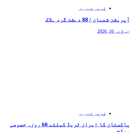
قومی خبریں
آپریشن شعبان / 88 دہشت گرد ہلاک
جولائی 16, 2026
قومی خبریں
پاکستان کا ایران ٹریڈ کیلئے 60 روزہ خصوصی
پیکج