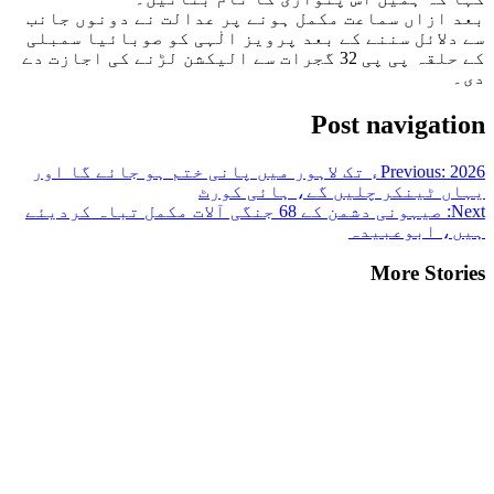
بعد ازاں سماعت مکمل ہونے پر عدالت نے دونوں جانب
سے دلائل سننے کے بعد پرویز الٰہی کو صوبائیا سمبلی
کے حلقہ پی پی 32 گجرات سے الیکشن لڑنے کی اجازت دے
دی۔
Post navigation
Previous:
2026ء تک لاہور میں پانی ختم ہو جائے گا اور
یہاں ٹینکر چلیں گے، ہائی کورٹ
Next:
صیہونی دشمن کے 68 جنگی آلات مکمل تباہ کردیئے
ہیں، ابوعبیدہ
More Stories