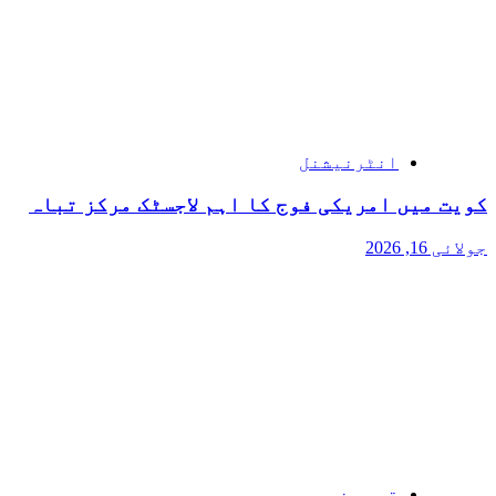
انٹرنیشنل
کویت میں امریکی فوج کا اہم لاجسٹک مرکز تباہ
جولائی 16, 2026
قومی خبریں