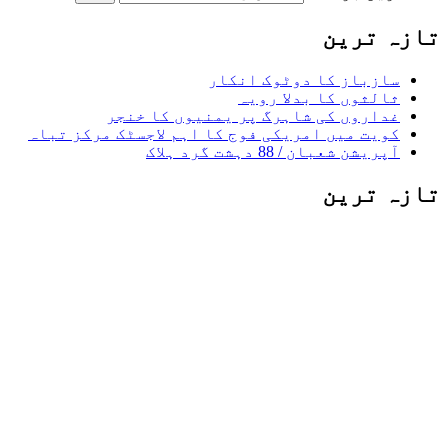
تازہ ترین
سازباز کا دوٹوک انکار
ثالثوں کا بدلا رویہ
غداروں کی شاہرگ پر یمنیوں کا خنجر
کویت میں امریکی فوج کا اہم لاجسٹک مرکز تباہ
آپریشن شعبان / 88 دہشت گرد ہلاک
تازہ ترین