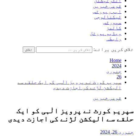
انٹرنیشنل
قومی خبریں
اہم رپورٹس
ٹیکنالوجی
سپورٹس
کالمز
ویڈیو پورٹل
رابطہ
تلاش کریں برائے:
Home
2024
جنوری
26
سپریم کورٹ نے پرویز الٰہی کو ایک حلقے سے
الیکشن لڑنے کی اجازت دیدی
قومی خبریں
سپریم کورٹ نے پرویز الٰہی کو ایک
حلقے سے الیکشن لڑنے کی اجازت دیدی
جنوری 26, 2024