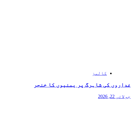
کالمز
غداروں کی شاہرگ پر یمنیوں کا خنجر
جولائی 22, 2026