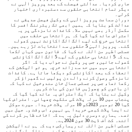
جاری کردیا۔ عدالتی فیصلے کے بعد پرویز الٰہی نے
دیگر تمام انتخابی حلقوں سے دستبرداری اختیار
کرلی۔
دوران سماعت پرویز الٰہی کے وکیل فیصل صدیقی نے
عدالت کو بتایا کہ ہمیں ابھی تک ریٹرننگ افسر کا
مکمل آرڈر بھی نہیں ملا۔ کاغذات نامزدگی پر یہ
اعتراض عائد کیا گیا کہ ہر انتخابی حلقے میں
انتخابی خرچ کے لیے الگ الگ اکاؤنٹ نہیں کھولے
گئے۔ پرویز الہیٰ 5 حلقوں سے انتخابات لڑ رہے ہیں۔
جسٹس اطہر من اللہ نے کہا کہ قانون میں کہاں لکھا
ہے کہ 5 انتخابی حلقوں کے لیے 5 الگ الگ اکاؤنٹس
کھولے جائیں، جس پر وکیل نے جواب دیا کہ اگر
انتخابی مہم میں حد سے زائد خرچہ ہو تو الیکشن کے
انعقاد کے بعد اکاؤنٹس کو دیکھا جاتا ہے۔ کاغذات
نامزدگی وصول کرنے والے دن پولیس نے گھیراؤ کر
رکھا تھا، جس پر جسٹس جمال خان مندوخیل نے کہا کہ
ان باتوں کو چھوڑیں قانون کی بات کریں۔
وکیل نے بتایا کہ ایک اعتراض یہ عائد کیا گیا کہ
پنجاب میں 10 مرلہ پلاٹ کی ملکیت چھپائی۔ اعتراض کیا
گیا 20 نومبر 2023کو 10 مرلہ پلاٹ خریدا۔ میرے موکل
نے ایسا پلاٹ کبھی خریدا ہی نہیں، اس وقت وہ جیل میں
تھے۔ ہماری دوسری دلیل یہ ہے کہ اثاثے ظاہر کرنے کی
آئندہ کٹ آف ڈیٹ 30 جون 2024ہے۔
جسٹس اطہر من اللہ نے ریمارکس دیے کہ ہم نے الیکشن
ایکٹ کی اس انداز میں تشریح کرنی ہے تاکہ لوگ اپنے