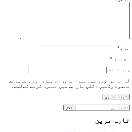
نام
*
ای میل
*
ویب‌ سائٹ
اس براؤزر میں میرا نام، ای میل، اور ویب سائٹ
محفوظ رکھیں اگلی بار جب میں تبصرہ کرنے کےلیے۔
تازہ ترین