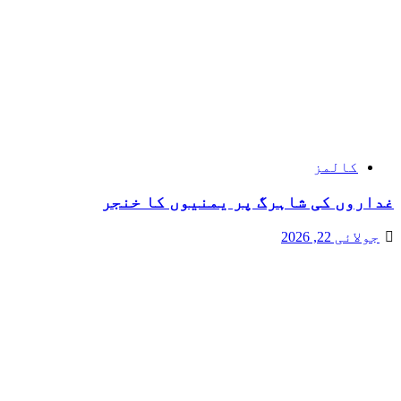
کالمز
غداروں کی شاہرگ پر یمنیوں کا خنجر
جولائی 22, 2026