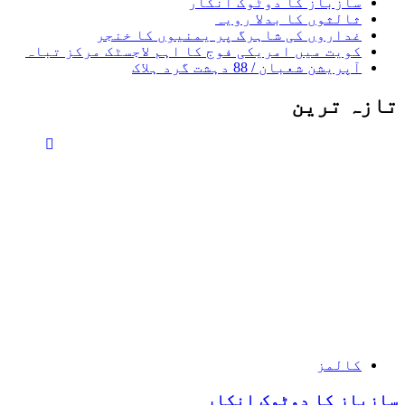
سازباز کا دوٹوک انکار
ثالثوں کا بدلا رویہ
غداروں کی شاہرگ پر یمنیوں کا خنجر
کویت میں امریکی فوج کا اہم لاجسٹک مرکز تباہ
آپریشن شعبان / 88 دہشت گرد ہلاک
تازہ ترین
کالمز
سازباز کا دوٹوک انکار