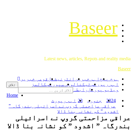
Baseer
Latest news, articles, Repots and reality media
Baseer
ہوم پیج
اہم خبریں
انٹرنیشنل
قومی خبریں
اہم رپورٹس
ٹیکنالوجی
سپورٹس
کالمز
ویڈیو پورٹل
رابطہ
Home
2024
جنوری
23
اہم رپورٹ
عراقی مزاحمتی گروپ نے اسرائیلی بندرگاہ ”
اشدود ” کو نشانہ بنا ڈالا
عراقی مزاحمتی گروپ نے اسرائیلی
بندرگاہ ” اشدود ” کو نشانہ بنا ڈالا