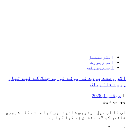
انٹرنیشنل
اہم رپورٹ
اہم رپورٹس
اگر وعدے پورے نہ ہوئے تو ہم جنگ کے لیے تیار
ہیں : قالیباف
جولائی 1, 2026
جواب دیں
آپ کا ای میل ایڈریس شائع نہیں کیا جائے گا۔
ضروری
خانوں کو
*
سے نشان زد کیا گیا ہے
تبصرہ
*