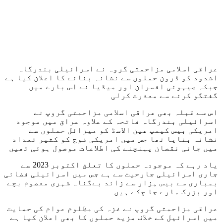
عراقی اسلامی مزاحمتی گروہ نے اسرائیلی بندرگاہ
اشدود کو ڈرون حملوں سے نشانہ بنانے کا اعلان کیا ہے
جبکہ صیہونی افسران اور میڈیا نے اس بارے میں
گفتگو کرنے سے معذرت کرلی
اس سے قبلہ بھی عراقی اسلامی مزاحمتی گروپ نے
اسرائیلی بندرگاہ فاتحہ کے علاوہ عراق میں موجود
امریکی بیس کیمپ عین الاسڈ کو میزائل حملوں سے
نشانہ بنایا تھا جس میں امریکی فوج کو کثیر تعداد
میں جانی نقصان پہنچنے کی اطلاعات موصول ہوئی تھیں
یاد رہے کہ موجودہ حملوں کا تعلق اکتوبر 2023 سے
جاری اسرائیلی جارحیت سے ہے جس میں اسرائیلی فضائی
بمباری سے بیس ہزار سے زائد بےگناہ شہری معصوم بچے
اور بزرگ مارے جا چکے ہیں
عراقی مزاحمتی گروپ نے غزہ کی مظلوم عوام کی حمایت
میں اسرائیل کے خلاف مزید حملوں کا بھی اعلان کیا ہے