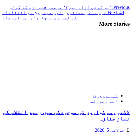
Previous:
’ہم کوئی آزاد ہیں؟‘ عاصمہ شیرازی کا کالم
Next:
49 غیر ملکی صحافیوں اور مبصرین کو انتخابات
کے لیے ویزے جاری: وزیر اطلاعات
More Stories
اہم رپورٹ
اہم رپورٹس
لاکھوں سوگواروں کی موجودگی میں رہبر انقلاب کی
نماز جنازہ
جولائی 5, 2026