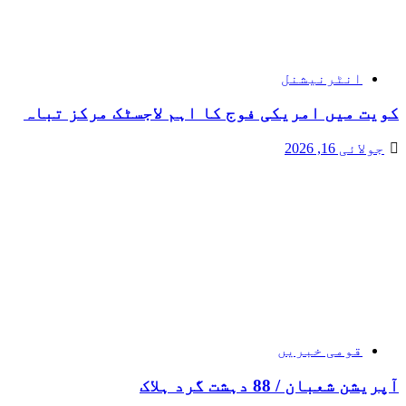
انٹرنیشنل
کویت میں امریکی فوج کا اہم لاجسٹک مرکز تباہ
جولائی 16, 2026
قومی خبریں
آپریشن شعبان / 88 دہشت گرد ہلاک