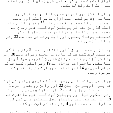
نواز نے 2، 2 شکار کیے، اسی طرح زمان خان اور اسامہ
میر ایک ایک وکٹ لے سکے۔
پہلی اننگز میں اوپنر حسیب اللہ بغیر کوئی رن
بنائے آؤٹ ہو گئے، بعدازاں بابر اعظم اور محمد
رضوان نے وکٹ محفوظ رکھتے ہوئے 53 رنز بنائے، بابر
اعظم 13 رنز بنا کر پویلین لوٹ گئے۔ فخر زمان نے
محمد رضوان کا ساتھ دیا اور دھواں دار اننگز
کھیلتے ہوئے 4 چھکوں اور ایک چوکے کی مدد سے 33 رنز
بنا کر آؤٹ ہوئے۔
بعدازاں محمد نواز 1 اور افتخار احمد 5 رنز بنا کر
پویلین لوٹ گئے جب کہ ساتھ ہی محمد رضوان بھی 38 رنز
بنا کر آؤٹ ہو گئے۔ کپتان شاہین آفریدی صرف 1 رنز
بنا سکے، صاحبزادہ فرحان نے 19 رنز اسکور کیے جب کہ
عباس آفریدی 14 اور اسامہ میر ایک رن بنا کر وکٹ
موجود رہے۔
جواب میں پاکستانی پیسرز کے آگے کیوی بیٹرز کی ایک
نہ چلی، اوپنر فن ایلن 22 اور راچن رویندرا صرف 1
رنز بنا سکے، ول ینگ نے 12 اور مارک چیپمین نے ایک
رنز اسکور کیا اور پویلین لوٹ گئے، ٹیم سائفرٹ نے
19 رنز بنائے۔ کیوی کپتان مچل سینٹنر بھی ٹیم کو
سہارا نہ دے سکے اور 4 رنز بنا کر آؤٹ ہو گئے۔
بعدازاں میٹ ہینری اور ایش سودی صرف ایک، ایک رن پر