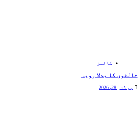
کالمز
ثالثوں کا بدلا رویہ
جولائی 28, 2026