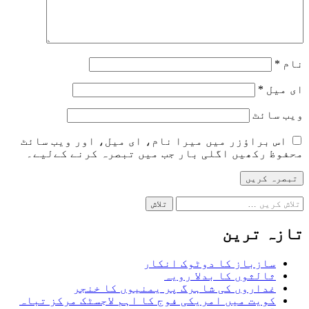
نام
*
ای میل
*
ویب‌ سائٹ
اس براؤزر میں میرا نام، ای میل، اور ویب سائٹ
محفوظ رکھیں اگلی بار جب میں تبصرہ کرنے کےلیے۔
تازہ ترین
سازباز کا دوٹوک انکار
ثالثوں کا بدلا رویہ
غداروں کی شاہرگ پر یمنیوں کا خنجر
کویت میں امریکی فوج کا اہم لاجسٹک مرکز تباہ