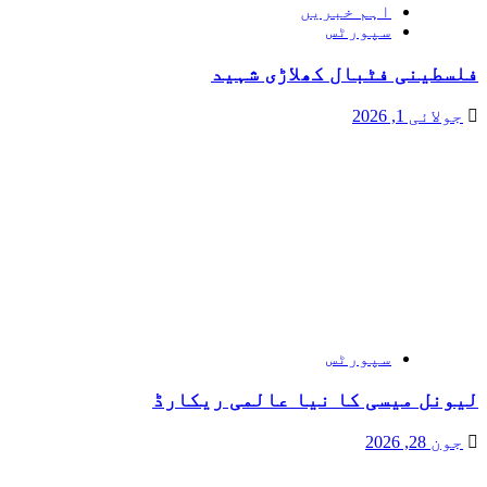
اہم خبریں
سپورٹس
فلسطینی فٹبال کھلاڑی شہید
جولائی 1, 2026
سپورٹس
لیونل میسی کا نیا عالمی ریکارڈ
جون 28, 2026