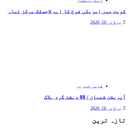
انٹرنیشنل
کویت میں امریکی فوج کا اہم لاجسٹک مرکز تباہ
جولائی 16, 2026
قومی خبریں
آپریشن شعبان / 88 دہشت گرد ہلاک
جولائی 16, 2026
تازہ ترین