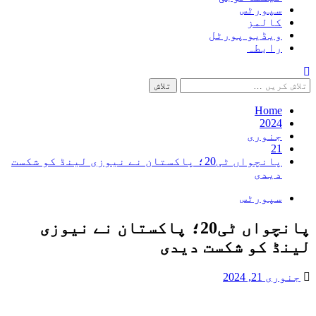
سپورٹس
کالمز
ویڈیو پورٹل
رابطہ
Home
2024
جنوری
21
پانچواں ٹی20؛ پاکستان نے نیوزی لینڈ کو شکست
دیدی
سپورٹس
پانچواں ٹی20؛ پاکستان نے نیوزی
لینڈ کو شکست دیدی
جنوری 21, 2024