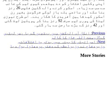
اپنی وکٹیں افتخار کو دے بیٹھے، کیوی ٹیم کی جانب
سے سب سے زیادہ اسکور کرنے والے گلین فلپس 26 رنز
بنا سکے اور ساتھی بلے باز لوکی فرگوسن بغیر رن
اسکور کیے شاہین آفریدی کا شکار بنے۔ اس طرح نیوزی
لینڈ کی پوری ٹیم صرف 92 رنز بنا کر پویلین لوٹ گئی
اور 42 رنز کے بڑے مارجن سے ہار گئی۔
Previous:
انکل آپ الیکشن میں بیٹھیں گے یا پھر لیٹیں
گے؟: وسعت اللہ خان کا کالم
Next:
اسرائیلی کابینہ میں بدترین اختلافات،
وزیردفاع نے وزیراعظم کے دفتر پردھاوا بول دیا
More Stories