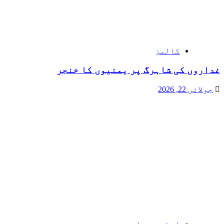
کالمز
غداروں کی شاہرگ پر یمنیوں کا خنجر
جولائی 22, 2026