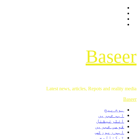
Baseer
Latest news, articles, Repots and reality media
Baseer
ہوم پیج
اہم خبریں
انٹرنیشنل
قومی خبریں
اہم رپورٹس
ٹیکنالوجی