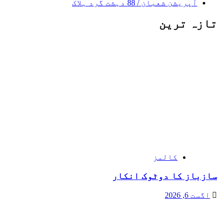
آپریشن شعبان / 88 دہشت گرد ہلاک
تازہ ترین
کالمز
سازباز کا دوٹوک انکار
اگست 6, 2026