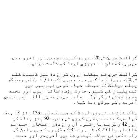
کرائسٹ چرچ: ٹی20 سیریز کے پانچویں اور آخری میچ
میں پاکستان نے نیوزی لینڈ کو شکست دیدی۔
کرائسٹ چرچ کے ہیگلے اوول گراؤنڈ میں کھیلے گئے
ٹی20 سیریز کے آکری میچ میں پاکستان نے ٹاس جیت کر
پہلے بیٹنگ کا فیصلہ کیا۔ قومی ٹیم میں تین
تبدیلیاں کی گئیں، حارث رؤف، صائم ایوب اور محمد
وسیم جونیئر کی جگہ اسامہ میر، حسیب اللہ اور عباس
آفریدی کو موقع دیا گیا۔
پاکستان نے نیوزی لینڈ کو جیت کے لیے 135 رنز کا ہدف
دیا جس کے تعاقب میں کیوی ٹیم صرف 92 رنز بنا سکی
اور 42 رنز سے ہار گئی۔ آل راؤنڈر افتخار احمد نے
شاندار بالنگ کرتے ہوئے 3 کھلاڑیوں کو پویلین کی
راہ دکھائی جب کہ کپتان شاہین آفریدی اور محمد