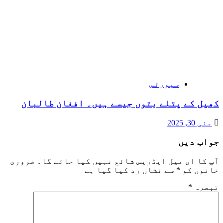
سپورٹس
کھیل کے پتلے بتوں جیسے ہیں۔ افغان طالبان
مئی 30, 2025
جواب دیں
آپ کا ای میل ایڈریس شائع نہیں کیا جائے گا۔
ضروری
خانوں کو
*
سے نشان زد کیا گیا ہے
تبصرہ
*