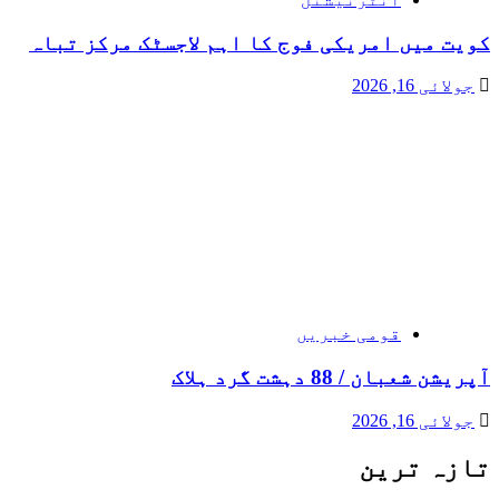
کویت میں امریکی فوج کا اہم لاجسٹک مرکز تباہ
جولائی 16, 2026
قومی خبریں
آپریشن شعبان / 88 دہشت گرد ہلاک
جولائی 16, 2026
تازہ ترین