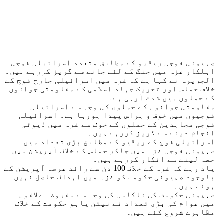
صہیونی فوجی ریڈیو کے مطابق متعدد اسرائیلی فوجی
اہلکار غزہ میں جنگ کے لئے جانے سے گریز کررہے ہیں۔
الجزیرہ نے کہا ہے کہ غزہ میں اسرائیلی جارح فوج کے
خلاف حماس اور تحریک جہاد اسلامی کے مقاومتی جوانوں
کے حملوں میں شدت آرہی ہے۔
مقاومتی جوانوں کے حملوں کی وجہ سے اسرائیلی
فوجیوں میں خوف و ہراس پیدا ہورہا ہے۔ اسرائیلی
فوجی مجاہدین کے حملوں کے خوف سے غزہ میں ڈیوٹی
انجام دینے سے گریز کررہے ہیں۔
اسرائیلی فوج کے ریڈیو کے مطابق بڑی تعداد میں
صہیونی فوجی غزہ میں جاکر حماس کے خلاف آپریشن میں
حصہ لینے سے انکار کررہے ہیں۔
یاد رہے کہ غزہ کے خلاف 100 دن سے زائد عرصہ آپریشن کے
باوجود صہیونی حکومت کو غزہ میں اہداف حاصل نہیں
ہوئے ہیں۔
صہیونی حکومت کی ناکامی کی وجہ سے مقبوضہ علاقوں
میں عوام کی بڑی تعداد نے نیتن یاہو حکومت کے خلاف
مظاہرے شروع کئے ہیں۔