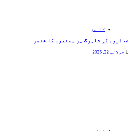
کالمز
غداروں کی شاہرگ پر یمنیوں کا خنجر
جولائی 22, 2026
انٹرنیشنل