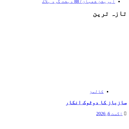
آپریشن شعبان / 88 دہشت گرد ہلاک
تازہ ترین
کالمز
سازباز کا دوٹوک انکار
اگست 6, 2026