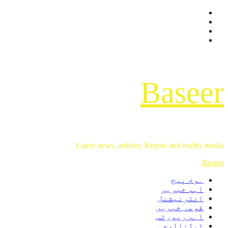
Facebook
Skip
Twitter
to
Instagram
content
Youtube
Baseer
Latest news, articles, Repots and reality media
Primary
Baseer
Menu
ہوم پیج
اہم خبریں
انٹرنیشنل
قومی خبریں
اہم رپورٹس
ٹیکنالوجی