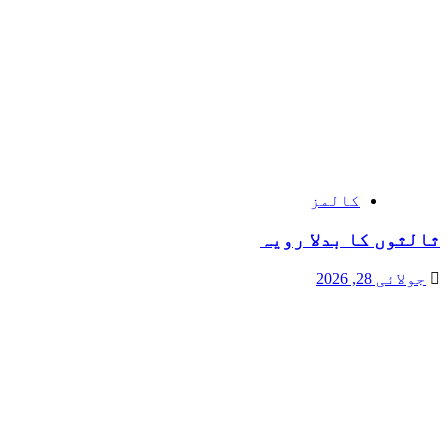
کالمز
ثالثوں کا بدلا رویہ
جولائی 28, 2026