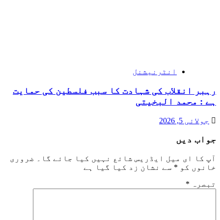
انٹرنیشنل
رہبر انقلاب کی شہادت کا سبب فلسطین کی حمایت
ہے : محمد البخیتی
جولائی 5, 2026
جواب دیں
آپ کا ای میل ایڈریس شائع نہیں کیا جائے گا۔
ضروری
خانوں کو
*
سے نشان زد کیا گیا ہے
تبصرہ
*