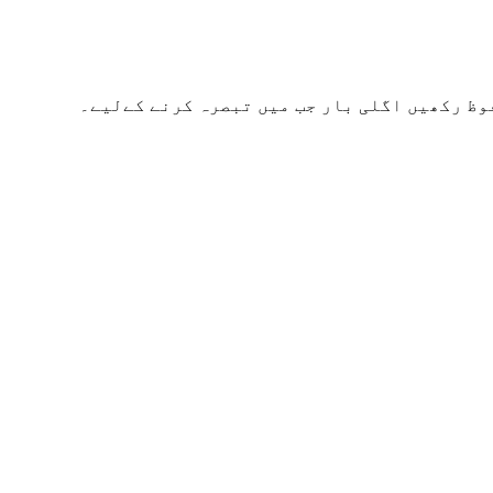
وظ رکھیں اگلی بار جب میں تبصرہ کرنے کےلیے۔