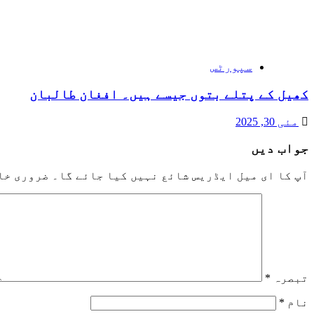
سپورٹس
کھیل کے پتلے بتوں جیسے ہیں۔ افغان طالبان
مئی 30, 2025
جواب دیں
آپ کا ای میل ایڈریس شائع نہیں کیا جائے گا۔
ضروری خا
تبصرہ
*
نام
*