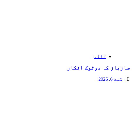
کالمز
سازباز کا دوٹوک انکار
اگست 6, 2026