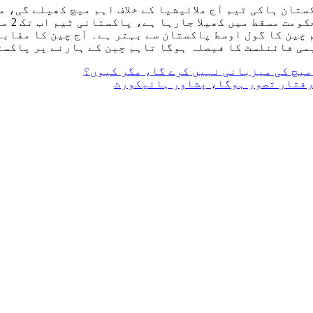
اور چین کے 3 پوائنٹس ہیں تاہم چین کا گول اوسط پاکستان سے بہتر ہے۔ آ
می فائنلسٹ کا فیصلہ ہوگا تاہم چین کے ہارنے پر پاکستا
رفتار تصور ہوگا، پشاور ہائیکورٹ