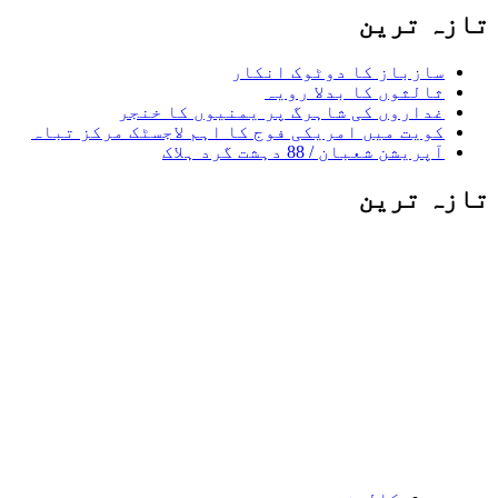
تازہ ترین
سازباز کا دوٹوک انکار
ثالثوں کا بدلا رویہ
غداروں کی شاہرگ پر یمنیوں کا خنجر
کویت میں امریکی فوج کا اہم لاجسٹک مرکز تباہ
آپریشن شعبان / 88 دہشت گرد ہلاک
تازہ ترین