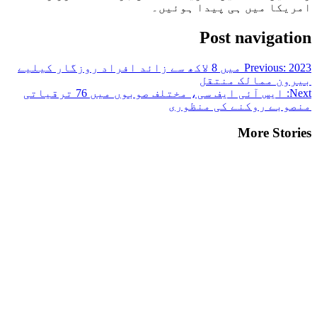
امریکا میں ہی پیدا ہوئیں۔
Post navigation
Previous:
2023 میں 8 لاکھ سے زائد افراد روزگار کیلیے
بیرون ممالک منتقل
Next:
ایس آئی ایف سی، مختلف صوبوں میں 76 ترقیاتی
منصوبے روکنے کی منظوری
More Stories