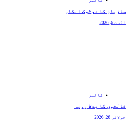
کالمز
سازباز کا دوٹوک انکار
اگست 6, 2026
کالمز
ثالثوں کا بدلا رویہ
جولائی 28, 2026