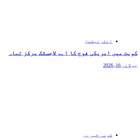
انٹرنیشنل
کویت میں امریکی فوج کا اہم لاجسٹک مرکز تباہ
جولائی 16, 2026
قومی خبریں