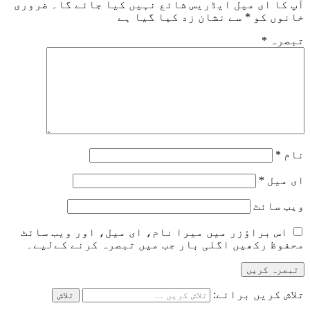
آپ کا ای میل ایڈریس شائع نہیں کیا جائے گا۔
ضروری
خانوں کو
*
سے نشان زد کیا گیا ہے
تبصرہ
*
نام
*
ای میل
*
ویب‌ سائٹ
اس براؤزر میں میرا نام، ای میل، اور ویب سائٹ
محفوظ رکھیں اگلی بار جب میں تبصرہ کرنے کےلیے۔
تلاش کریں برائے: