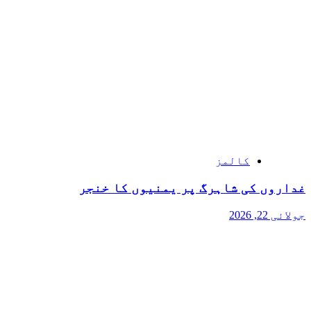
کالمز
غداروں کی شاہرگ پر یمنیوں کا خنجر
جولائی 22, 2026