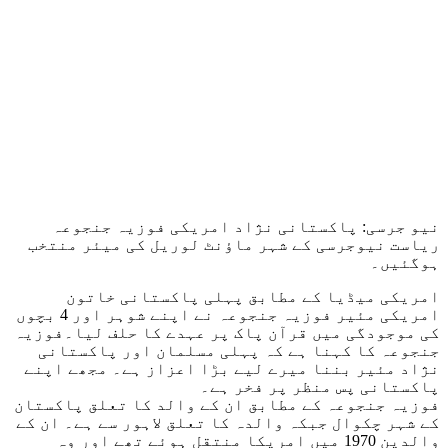
نیو جرسی: پاکستانی نژاد امریکی فوزیہ جنجوعہ
ریاست نیوجرسی کے شہر ماؤنٹ لوریل کی میئر منتخب
ہوگئیں۔
امریکی میڈیا کے مطابق پہلی پاکستانی خاتون
امریکی مئیر فوزیہ جنجوعہ نے اپنے شوہر اور 4 بچوں
کی موجودگی میں قرآن پاک پر عہدے کا حلف لیا۔فوزیہ
جنجوعہ کا کہنا ہے کہ پہلی مسلمان اور پاکستانی
نژاد مئیر بننا میرے لیے بڑا اعزاز ہے۔ مجھے اپنے
پاکستانی پس منظر پر فخر ہے۔
فوزیہ جنجوعہ کے مطابق ان کے والد کا تعلق پاکستان
کے شہر چکوال جبکہ والدہ کا تعلق لاہور سے ہے۔ ان کے
والدین 1970 میں امریکا منتقل ہوئے تھے اور وہ