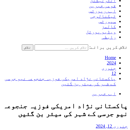
انٹرنیشنل
قومی خبریں
اہم رپورٹس
ٹیکنالوجی
سپورٹس
کالمز
ویڈیو پورٹل
رابطہ
تلاش کریں برائے:
Home
2024
جنوری
12
پاکستانی نژاد امریکی فوزیہ جنجوعہ نیو جرسی
کے شہر کی میئر بن گئیں
اہم خبریں
پاکستانی نژاد امریکی فوزیہ جنجوعہ
نیو جرسی کے شہر کی میئر بن گئیں
جنوری 12, 2024