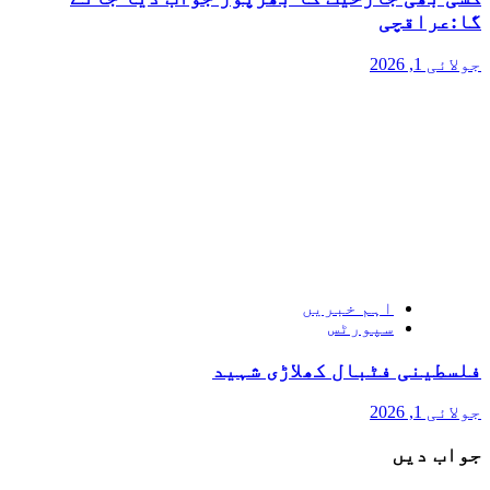
گا:عراقچی
جولائی 1, 2026
اہم خبریں
سپورٹس
فلسطینی فٹبال کھلاڑی شہید
جولائی 1, 2026
جواب دیں