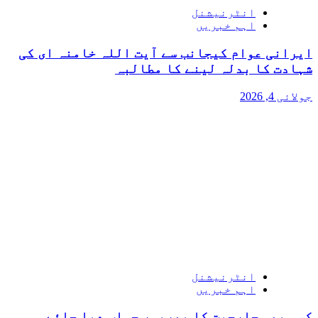
انٹرنیشنل
اہم خبریں
ایرانی عوام کیجانب سے آیت اللہ خامنہ ای کی
شہادت کا بدلہ لینے کا مطالبہ
جولائی 4, 2026
انٹرنیشنل
اہم خبریں
کسی بھی جارحیت کا بھرپور جواب دیا جائے