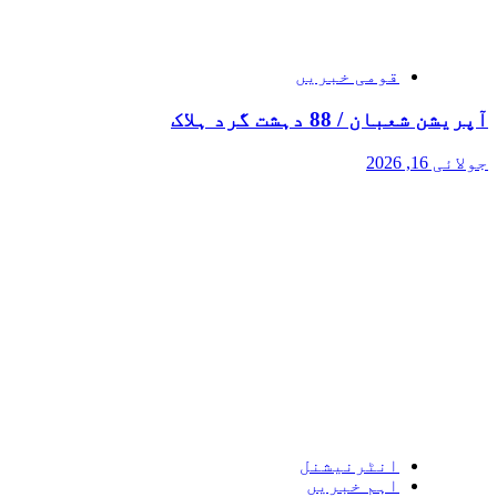
قومی خبریں
آپریشن شعبان / 88 دہشت گرد ہلاک
جولائی 16, 2026
انٹرنیشنل
اہم خبریں