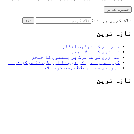
تلاش کریں برائے:
تازہ ترین
سازباز کا دوٹوک انکار
ثالثوں کا بدلا رویہ
غداروں کی شاہرگ پر یمنیوں کا خنجر
کویت میں امریکی فوج کا اہم لاجسٹک مرکز تباہ
آپریشن شعبان / 88 دہشت گرد ہلاک
تازہ ترین