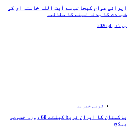
ایرانی عوام کیجانب سے آیت اللہ خامنہ ای کی
شہادت کا بدلہ لینے کا مطالبہ
جولائی 4, 2026
قومی خبریں
پاکستان کا ایران ٹریڈ کیلئے 60 روزہ خصوصی
پیکج