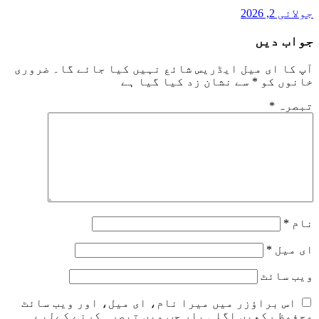
جولائی 2, 2026
جواب دیں
آپ کا ای میل ایڈریس شائع نہیں کیا جائے گا۔
ضروری
خانوں کو
*
سے نشان زد کیا گیا ہے
تبصرہ
*
نام
*
ای میل
*
ویب‌ سائٹ
اس براؤزر میں میرا نام، ای میل، اور ویب سائٹ
محفوظ رکھیں اگلی بار جب میں تبصرہ کرنے کےلیے۔