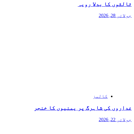
ثالثوں کا بدلا رویہ
جولائی 28, 2026
کالمز
غداروں کی شاہرگ پر یمنیوں کا خنجر
جولائی 22, 2026