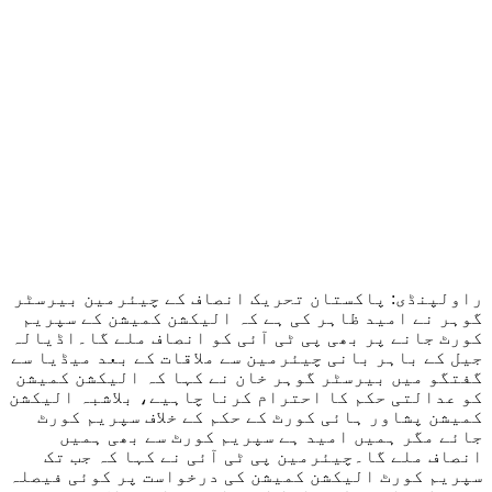
راولپنڈی: پاکستان تحریک انصاف کے چیئرمین بیرسٹر
گوہر نے امید ظاہر کی ہے کہ الیکشن کمیشن کے سپریم
کورٹ جانے پر بھی پی ٹی آئی کو انصاف ملے گا۔اڈیالہ
جیل کے باہر بانی چیئرمین سے ملاقات کے بعد میڈیا سے
گفتگو میں بیرسٹر گوہر خان نے کہا کہ الیکشن کمیشن
کو عدالتی حکم کا احترام کرنا چاہیے، بلاشبہ الیکشن
کمیشن پشاور ہائی کورٹ کے حکم کے خلاف سپریم کورٹ
جائے مگر ہمیں امید ہے سپریم کورٹ سے بھی ہمیں
انصاف ملے گا۔چیئرمین پی ٹی آئی نے کہا کہ جب تک
سپریم کورٹ الیکشن کمیشن کی درخواست پر کوئی فیصلہ