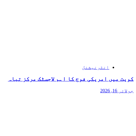
انٹرنیشنل
کویت میں امریکی فوج کا اہم لاجسٹک مرکز تباہ
جولائی 16, 2026