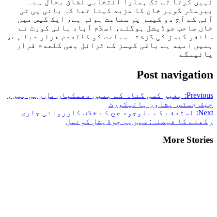
نہیں کرتا تب تک ہمارا انتخابی نشان بحال ہے۔
بیرسٹر گوہر خان کا مزید کہنا تھا کہ بانی پی ٹی
آئی کے آج دو کیسز پر سماعت ہوئی ہے، ایک کیس میں
خان صاحب جوڈیشل ہوگئے، اسلام آباد ہائی کورٹ نے
سائفر کیسز کی گزشتہ سماعت کو کالعدم قرار دیا ہے،
ہمیں امید ہے باقی کیسز کے ٹرائل بھی کلعدم قرار
پائینگے
Post navigation
Previous:
بغیر کسی گناہ کے ہمیں دھمکیاں مل رہی ہیں،
چیف جسٹس پشاور ہائیکورٹ
Next:
استعفے کے باوجود جج کے خلاف کارروائی جاری
رکھنے کا فیصلہ: سپریم جوڈیشل کونسل
More Stories