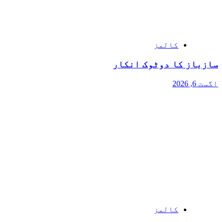
کالمز
سازباز کا دوٹوک انکار
اگست 6, 2026
کالمز