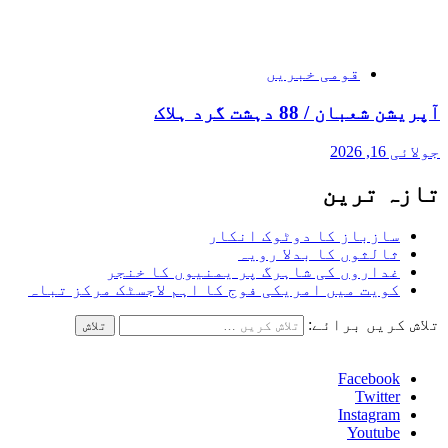
قومی خبریں
آپریشن شعبان / 88 دہشت گرد ہلاک
جولائی 16, 2026
تازہ ترین
سازباز کا دوٹوک انکار
ثالثوں کا بدلا رویہ
غداروں کی شاہرگ پر یمنیوں کا خنجر
کویت میں امریکی فوج کا اہم لاجسٹک مرکز تباہ
تلاش کریں برائے:
Facebook
Twitter
Instagram
Youtube