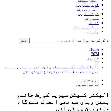
انٹرنیشنل
قومی خبریں
اہم رپورٹس
ٹیکنالوجی
سپورٹس
کالمز
ویڈیو پورٹل
رابطہ
تلاش کریں برائے:
Home
2024
جنوری
11
الیکشن کمیشن سپریم کورٹ جائے، ہمیں وہاں سے
بھی انصاف ملے گا، چیئرمین پی ٹی آئی
اہم خبریں
قومی خبریں
الیکشن کمیشن سپریم کورٹ جائے،
ہمیں وہاں سے بھی انصاف ملے گا،
چیئرمین پی ٹی آئی