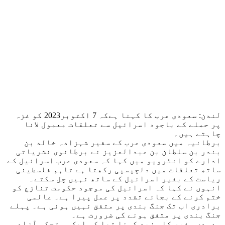
لندن: سعودی عرب کا کہنا ہےکہ 7 اکتوبر2023 کو غزہ
پر حملے کے باجود اسرائیل سے تعلقات معمول لانا
چاہتے ہیں۔
برطانیہ میں سعودی عرب کے سفیر شہزادہ خالد بن
بندر بن سلطان بن عبدالعزیز نے برطانوی نشریاتی
ادارے کو انٹرویو میں کہا کہ سعودی عرب اسرائیل کے
ساتھ تعلقات میں دلچپسپی رکھتا ہے تاہم فلسطینی
ریاست کے بغیر اسرائیل کے ساتھ نہیں چل سکتے۔
انہوں نے کہا کہ اسرائیل کی موجود حکومت تنازع کو
ختم کرنے کے بجائے تشدد پر عمل پیرا ہے۔ عالمی
برادری اب تک جنگ بندی پر متفق نہیں ہوئی ہے۔ پہلے
جنگ بندی پر متفق ہونے کی ضرورت ہے۔
سعودی سفیر کا مزید کہنا تھا کہ ایک مستحکم آزاد