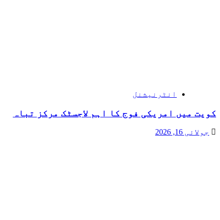
انٹرنیشنل
کویت میں امریکی فوج کا اہم لاجسٹک مرکز تباہ
جولائی 16, 2026