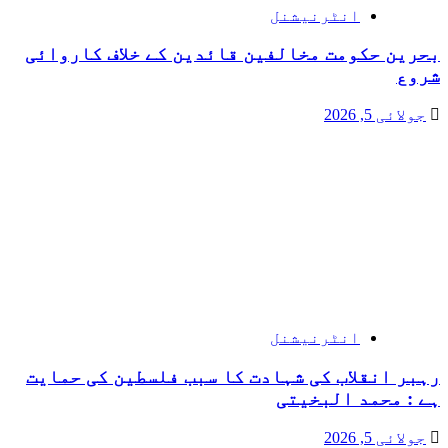
انٹرنیشنل
بحرین حکومت مخالفین قائدین کے خلاف کاروائی
شروع
جولائی 5, 2026
انٹرنیشنل
رہبر انقلاب کی شہادت کا سبب فلسطین کی حمایت
ہے : محمد البخیتی
جولائی 5, 2026