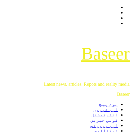
Facebook
Skip
Twitter
to
Instagram
content
Youtube
Baseer
Latest news, articles, Repots and reality media
Primary
Baseer
Menu
ہوم پیج
اہم خبریں
انٹرنیشنل
قومی خبریں
اہم رپورٹس
ٹیکنالوجی