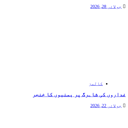
جولائی 28, 2026
کالمز
غداروں کی شاہرگ پر یمنیوں کا خنجر
جولائی 22, 2026