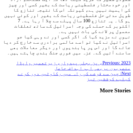
اور خودمختار فلسطینی ریاست کے بغیر کسی اور چیز
کی اہمیت نہیں ہے، کیونکہ اس کا نتیجہ تنازع کا
طویل مدتی حل فلسطینی ریاست کے بغیر اور کوئی نہیں
ہو گا۔ یہ تنازع 100 سال پہلے سے چلا آ رہا ہے۔ 7
اکتوبر کے حملے کی وجہ اسرائیل کے ساتھ تعلقات
معمول پر لانے کی بات نہیں ہے۔
نہوں نے مزید کہا کہ اگر کسی اور نے وہی کیا جو
اسرائیل نے کیا تو اسے عالمی برادری سے خارج کر دیا
جائے گا اور اس پر پابندیوں اور دیگر معاملات بھی
سامنے آئیں گے۔ غزہ میں فوری جنگ بندی چاہتے ہیں۔
Post
Previous:
2023، پن بجلی پیدوار، زیرتعمیر واپڈا
منصوبوں پربھی اہم اہداف حاصل
navigation
Next:
چین سے قرضے کی راہ میں رکاوٹیں دور کرنے
کیلیے کوششیں تیز
More Stories