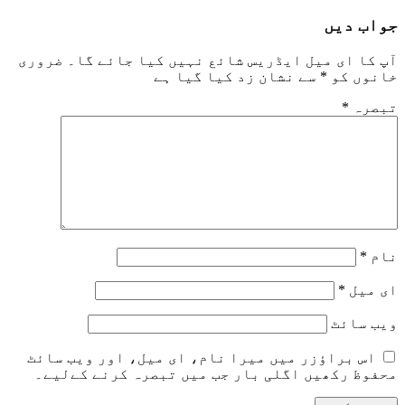
جواب دیں
آپ کا ای میل ایڈریس شائع نہیں کیا جائے گا۔
ضروری
خانوں کو
*
سے نشان زد کیا گیا ہے
تبصرہ
*
نام
*
ای میل
*
ویب‌ سائٹ
اس براؤزر میں میرا نام، ای میل، اور ویب سائٹ
محفوظ رکھیں اگلی بار جب میں تبصرہ کرنے کےلیے۔