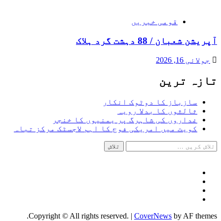
قومی خبریں
آپریشن شعبان / 88 دہشت گرد ہلاک
جولائی 16, 2026
تازہ ترین
سازباز کا دوٹوک انکار
ثالثوں کا بدلا رویہ
غداروں کی شاہرگ پر یمنیوں کا خنجر
کویت میں امریکی فوج کا اہم لاجسٹک مرکز تباہ
تلاش
کریں
برائے:
Facebook
Twitter
Instagram
Youtube
Copyright © All rights reserved.
|
CoverNews
by AF themes.