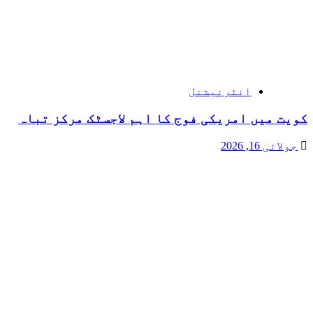
انٹرنیشنل
کویت میں امریکی فوج کا اہم لاجسٹک مرکز تباہ
جولائی 16, 2026