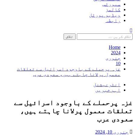
سپورٹس
کالمز
ویڈیو پورٹل
رابطہ
تلاش
کریں
برائے:
Home
2024
جنوری
10
غزہ پرحملے کے باوجود اسرائیل سے تعلقات
معمول پرلانا چاہتے ہیں، سعودی عرب
انٹرنیشنل
اہم خبریں
غزہ پرحملے کے باوجود اسرائیل سے
تعلقات معمول پرلانا چاہتے ہیں،
سعودی عرب
جنوری 10, 2024