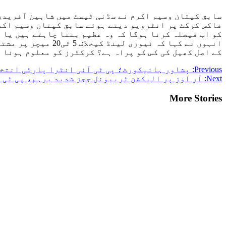
سابق کپتان وسیم اکرم نے سڈنی ٹیسٹ میں شاہین آفریدی
فاکس کرکٹ پر انٹرویو دیتے ہوئے سابق کپتان وسیم اکرم
کو اب فیصلہ کرنا ہوگا کہ وہ عظیم بننا چاہتے ہیں یا 
انہوں نے کہا کہ ن
کے اصل کھیل کی کس کو پراہ ہے؟ کرکٹرز کو معلوم ہونا 
Post
Previous:
پشاور ہائیکورٹ؛ پی ٹی آئی انٹرا پارٹی انتخ
Next:
آر اوز پر الیکشن ٹربیونل ججز شدید برہم، پی ٹی 
navigation
More Stories