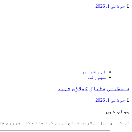
جولائی 1, 2026
اہم خبریں
سپورٹس
فلسطینی فٹبال کھلاڑی شہید
جولائی 1, 2026
جواب دیں
آپ کا ای میل ایڈریس شائع نہیں کیا جائے گا۔
ضروری خا