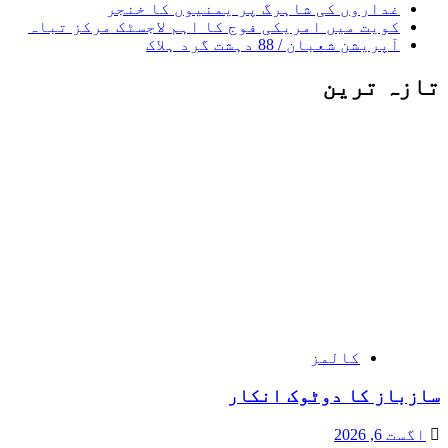
غداروں کی شاہرگ پر یمنیوں کا خنجر
کویت میں امریکی فوج کا اہم لاجسٹک مرکز تباہ
آپریشن شعبان / 88 دہشت گرد ہلاک
تازہ ترین
کالمز
سازباز کا دوٹوک انکار
اگست 6, 2026