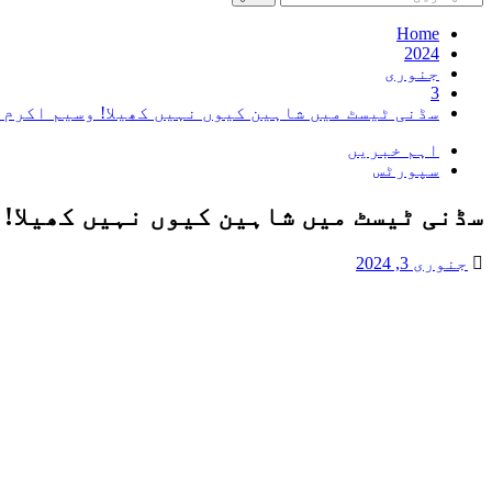
کریں
برائے:
Home
2024
جنوری
3
سڈنی ٹیسٹ میں شاہین کیوں نہیں کھیلا! وسیم اکرم 
اہم خبریں
سپورٹس
سڈنی ٹیسٹ میں شاہین کیوں نہیں کھیلا! 
جنوری 3, 2024