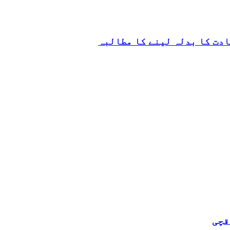
ادت کا بدلہ لینے کا مطالبہ
قچی