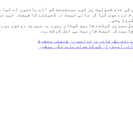
 کی عدم شمولیت پر ٹیم مینجمنٹ کو آڑے ہاتھوں لے لیا۔
 نے دعویٰ کیا کہ سڈنی ٹیسٹ نہ کھیلنے کا فیصلہ ٹیم می
کروڑ پتی۔
یوزی لینڈ کیخلاف 5 ٹی20 میچز پر مشتمل سیریز کیلئے شاہین کپتان ہیں، یہ
چاہیے کہ ٹیسٹ فارمیٹ ہی اصل کرکٹ ہے۔
ابات نظرثانی درخواست پر فیصلہ محفوظ
آئی امیدوار کے کاغذات نامزدگی منظور