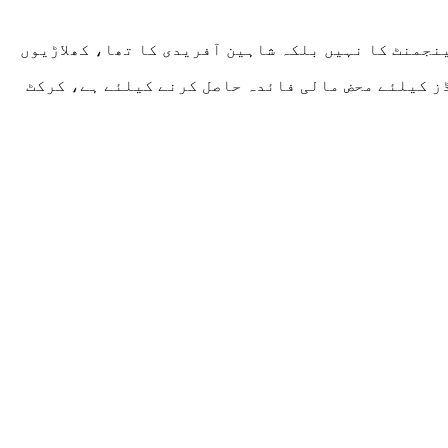
نجمنٹ کا نہیں بلکہ شاہین آفریدی کا تھا، کھلاڑیوں
 سیریز دونوں بورڈز کیلئے محض مالی فائدہ حاصل کرنے کیلئے ہے، کرکٹ