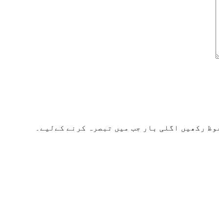
وظ رکھیں اگلی بار جب میں تبصرہ کرنے کےلیے۔