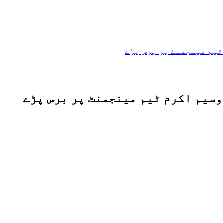
ٹیم مینجمنٹ پر برس پڑے
وسیم اکرم ٹیم مینجمنٹ پر برس پڑے