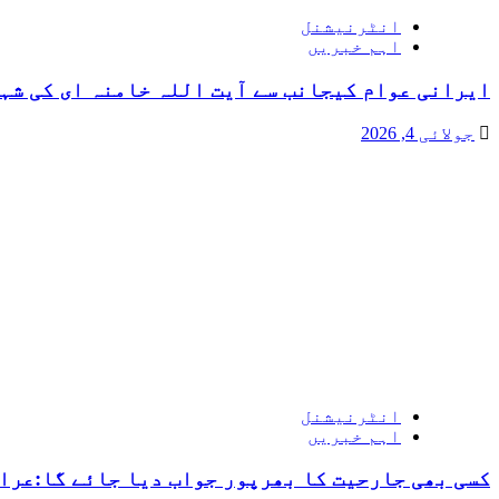
انٹرنیشنل
اہم خبریں
ایرانی عوام کیجانب سے آیت اللہ خامنہ ای کی شہ
جولائی 4, 2026
انٹرنیشنل
اہم خبریں
کسی بھی جارحیت کا بھرپور جواب دیا جائے گا:عرا