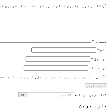
آپ کا ای میل ایڈریس شائع نہیں کیا جائے گا۔
ضروری خا
تبصرہ
*
نام
*
ای میل
*
ویب‌ سائٹ
اس براؤزر میں میرا نام، ای میل، اور ویب سائٹ محف
تلاش کریں برائے:
تازہ ترین