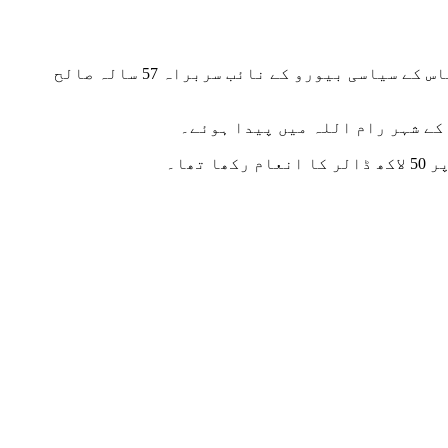
لبنانی میڈیا کے مطابق اسرائیل نے بیروت کے جنوبی مضافات میں واقع حماس کے دفتر کو نشانہ بنایا جس میں حماس کے سیاسی بیورو کے نائب سربراہ 57 سالہ صالح