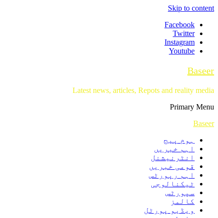
Skip to content
Facebook
Twitter
Instagram
Youtube
Baseer
Latest news, articles, Repots and reality media
Primary Menu
Baseer
ہوم پیج
اہم خبریں
انٹرنیشنل
قومی خبریں
اہم رپورٹس
ٹیکنالوجی
سپورٹس
کالمز
ویڈیو پورٹل