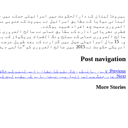
بیروت: لبنان کے دارالحکومت میں اسرائیلی حملے میں ح
العروری سمیت چھ افراد شہید ہوگئے۔
قطری نشریاتی ادارے کے مطابق حماس نے صالح العروری ک
صالح العروری حماس کے مسلح ونگ القسام بریگیڈز کے بانیوں میں سے ایک تھے۔ وہ 1966 میں مقبوضہ 
وہ 15 سال اسرائیلی جیل میں گزارنے کے بعد طویل عرصے سے لبنان میں جلاوطنی کی زندگی گزار رہے تھے۔
امریکی حکومت نے 2015 میں صالح العروری کو “عالمی دہشت گرد” قرار دیا تھا اور انکے بارے میں معلومات دینے پر 50 لاکھ ڈالر کا انعام رکھا تھا۔
Post navigation
Previous:
لاہور ہائیکورٹ؛ بلے کا نشان واپس لینے کے خلا
Next:
غزہ جنگ سے اسرائیل میں نیتن یاہو کی مقبولیت کو
More Stories