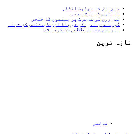
سازباز کا دوٹوک انکار
ثالثوں کا بدلا رویہ
غداروں کی شاہرگ پر یمنیوں کا خنجر
کویت میں امریکی فوج کا اہم لاجسٹک مرکز تباہ
آپریشن شعبان / 88 دہشت گرد ہلاک
تازہ ترین
کالمز