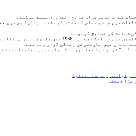
ماس کے نائب سربراہ صالح العروری شہید ہوگئے۔
ی شہادت کی تصدیق کردی ہے۔
مغربی کنارے کے شہر رام اللہ میں پیدا ہوئے۔
ف درخواست پر فیصلہ محفوظ
 بڑا دھچکا