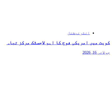
انٹرنیشنل
کویت میں امریکی فوج کا اہم لاجسٹک مرکز تباہ
جولائی 16, 2026