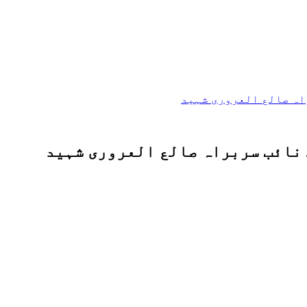
اہ صالع العروری شہید
 نائب سربراہ صالع العروری شہید