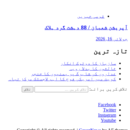
قومی خبریں
آپریشن شعبان / 88 دہشت گرد ہلاک
جولائی 16, 2026
تازہ ترین
سازباز کا دوٹوک انکار
ثالثوں کا بدلا رویہ
غداروں کی شاہرگ پر یمنیوں کا خنجر
کویت میں امریکی فوج کا اہم لاجسٹک مرکز تباہ
تلاش کریں برائے:
Facebook
Twitter
Instagram
Youtube