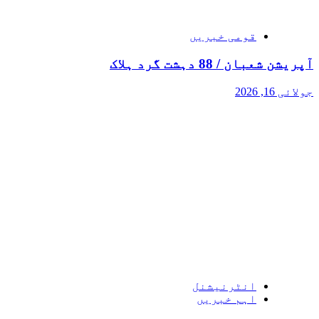
قومی خبریں
آپریشن شعبان / 88 دہشت گرد ہلاک
جولائی 16, 2026
انٹرنیشنل
اہم خبریں