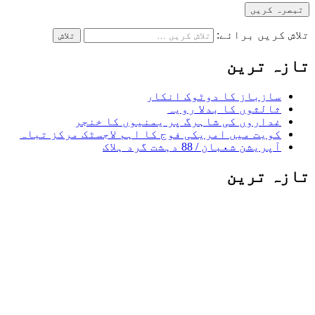
تلاش کریں برائے:
تازہ ترین
سازباز کا دوٹوک انکار
ثالثوں کا بدلا رویہ
غداروں کی شاہرگ پر یمنیوں کا خنجر
کویت میں امریکی فوج کا اہم لاجسٹک مرکز تباہ
آپریشن شعبان / 88 دہشت گرد ہلاک
تازہ ترین