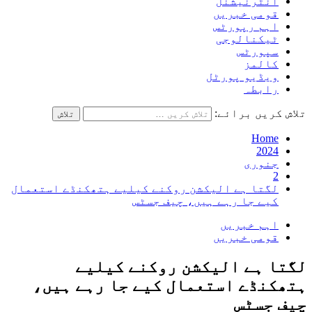
انٹرنیشنل
قومی خبریں
اہم رپورٹس
ٹیکنالوجی
سپورٹس
کالمز
ویڈیو پورٹل
رابطہ
تلاش کریں برائے:
Home
2024
جنوری
2
لگتا ہے الیکشن روکنے کیلیے ہتھکنڈے استعمال
کیے جا رہے ہیں، چیف جسٹس
اہم خبریں
قومی خبریں
لگتا ہے الیکشن روکنے کیلیے
ہتھکنڈے استعمال کیے جا رہے ہیں،
چیف جسٹس