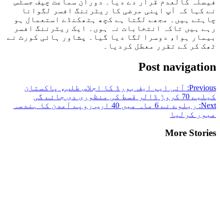
فیصلہ کالعدم قرار دے دیا۔ دوران سماعت چیف جسٹس
نے کہا کہ آپ اپنی مرضی کا ریٹرننگ افسر لگوانا
چاہتے ہیں۔ مجھے لگتا ہے کچھ ہتھکنڈے استعمال ہو
رہے ہیں تاکہ انتخابات نہ ہوں۔ ایک ریٹرننگ افسر
بیمار ہوا، دوسرا لگا دیا گیا۔ پشاور ہائی کورٹ نے
ٹھک کر کے تقرر معطل کردیا۔
Post navigation
Previous:
آئی ایم ایف بورڈ کا اجلاس طلب، پاکستان
کیلیے 70 کروڑ ڈالر قسط کی منظوری دی جائے گی
Next:
ریلوے نے 6 ماہ میں 40 ارب روپے آمدن کا ہندسہ
عبور کرلیا
More Stories