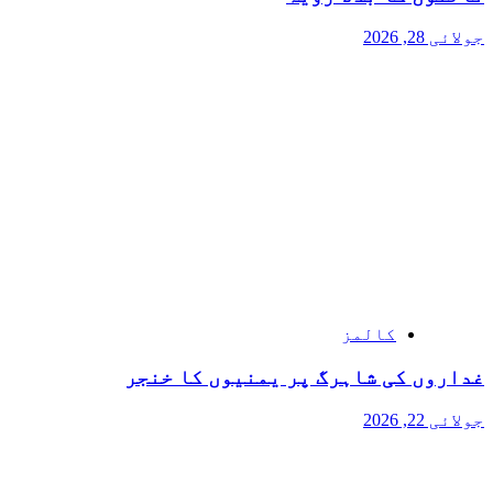
جولائی 28, 2026
کالمز
غداروں کی شاہرگ پر یمنیوں کا خنجر
جولائی 22, 2026