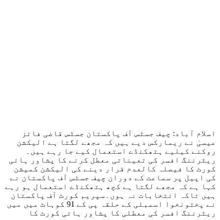
اسلام آباد: چیف جسٹس آف پاکستان جسٹس قاضی فائز
عیسیٰ نے ریمارکس دیے ہیں کہ مجھے لگتا ہے الیکشن
روکنے کیلیے ہتھکنڈے استعمال کیے جا رہے ہیں۔
ریٹرننگ افسر کی تعیناتی معطل کرنے کا پشاور ہائی
کورٹ کا فیصلہ کالعدم قرار دینے کی الیکشن کمیشن
کی اپیل پر سماعت کے دوران چیف جسٹس آف پاکستان نے
کہا ہے کہ مجھے لگتا ہے کچھ ہتھکنڈے استعمال ہو رہے
ہیں تاکہ انتخابات نہ ہوں۔سپریم کورٹ آف پاکستان
نے پختونخوا اسمبلی کے حلقہ پی کے 91 کوہاٹ میں میں
ریٹرننگ افسر کی معطلی کا پشاور ہائی کورٹ کا