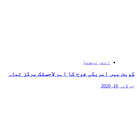
انٹرنیشنل
کویت میں امریکی فوج کا اہم لاجسٹک مرکز تباہ
جولائی 16, 2026