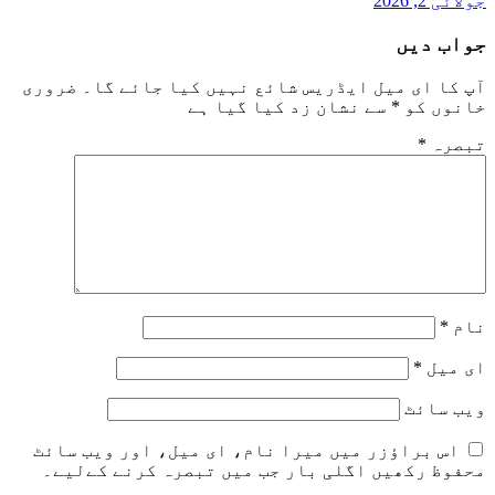
جولائی 2, 2026
جواب دیں
آپ کا ای میل ایڈریس شائع نہیں کیا جائے گا۔
ضروری
خانوں کو
*
سے نشان زد کیا گیا ہے
تبصرہ
*
نام
*
ای میل
*
ویب‌ سائٹ
اس براؤزر میں میرا نام، ای میل، اور ویب سائٹ
محفوظ رکھیں اگلی بار جب میں تبصرہ کرنے کےلیے۔