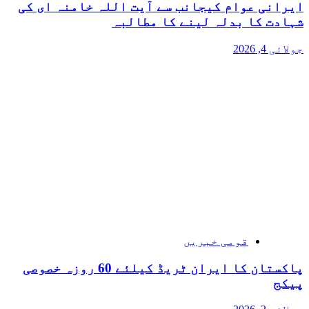
ایرانی عوام کیجانب سے آیت اللہ خامنہ ای کی
شہادت کا بدلہ لینے کا مطالبہ
جولائی 4, 2026
قومی خبریں
پاکستان کا ایران ٹریڈ کیلئے 60 روزہ خصوصی
پیکج