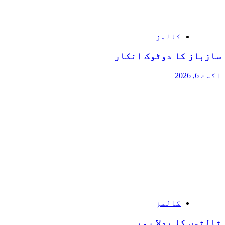
کالمز
سازباز کا دوٹوک انکار
اگست 6, 2026
کالمز
ثالثوں کا بدلا رویہ