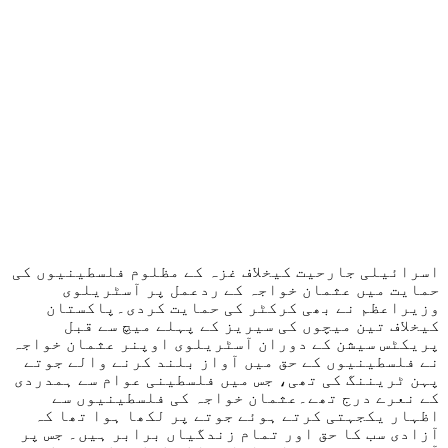
اسرائیلی جارحیت کیخلاف غزہ کے مظلوم فلسطینیوں کی
حمایت میں عثمان خواجہ کے ردعمل پر آسٹریلوی
وزیراعظم نے بھی کرکٹر کی حمایت کردی۔پاکستان
کیخلاف تین میچوں کی سیریز کے پہلے میچ سے قبل
پریکٹس سیشن کے دوران آسٹریلوی اوپنر عثمان خواجہ
نے فلسطینیوں کے حق میں آواز بلند کرنے والے جوتے
پہن ٹریننگ کی تھی، جس میں فلسطینی عوام سے ہمدردی
کے نعرے درج تھے۔عثمان خواجہ کی فلسطینیوں سے
اظہار یکجہتی کرتے ہوئے جوتے پر لکھا ہوا تھا کہ
آزادی سب کا حق اور تمام زندگیاں برابر ہیں۔ جس پر