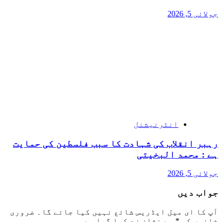
جولائی 5, 2026
انٹرنیشنل
رہبر انقلاب کی شہادت کا سبب فلسطین کی حمایت
ہے : محمد البخیتی
جولائی 5, 2026
جواب دیں
آپ کا ای میل ایڈریس شائع نہیں کیا جائے گا۔
ضروری
خانوں کو
*
سے نشان زد کیا گیا ہے