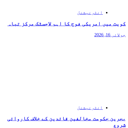
انٹرنیشنل
کویت میں امریکی فوج کا اہم لاجسٹک مرکز تباہ
جولائی 16, 2026
انٹرنیشنل
بحرین حکومت مخالفین قائدین کے خلاف کاروائی
شروع