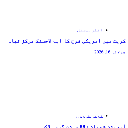
انٹرنیشنل
کویت میں امریکی فوج کا اہم لاجسٹک مرکز تباہ
جولائی 16, 2026
قومی خبریں
آپریشن شعبان / 88 دہشت گرد ہلاک