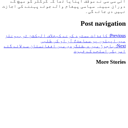
آئی سی سی نے موقف اپنایا تھا کہ کرکٹر کو میچ کے
دوران مبینہ سیاسی پیغام والے جوتے پہننے کی اجازت
نہیں دی جائے گی۔
Post navigation
Previous:
کاغذات مسترد کرنے کیخلاف الیکشن ٹربیونلز
میں اپیلوں پر سماعت؛ آر او کی طلبی
Next:
باجوڑ میں دہشتگردی میں افغانستان سے لائے گئے
امریکی اسلحے کے ثبوت
More Stories