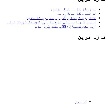
سازباز کا دوٹوک انکار
ثالثوں کا بدلا رویہ
غداروں کی شاہرگ پر یمنیوں کا خنجر
کویت میں امریکی فوج کا اہم لاجسٹک مرکز تباہ
آپریشن شعبان / 88 دہشت گرد ہلاک
تازہ ترین
کالمز