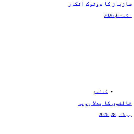
سازباز کا دوٹوک انکار
اگست 6, 2026
کالمز
ثالثوں کا بدلا رویہ
جولائی 28, 2026