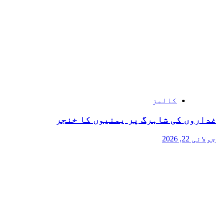
کالمز
غداروں کی شاہرگ پر یمنیوں کا خنجر
جولائی 22, 2026