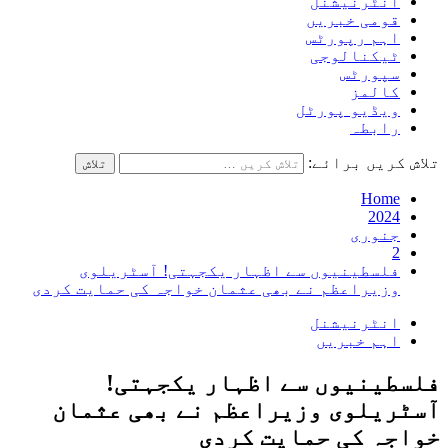
انٹرنیشنل
قومی خبریں
اہم رپورٹس
ٹیکنالوجی
سپورٹس
کالمز
ویڈیو پورٹل
رابطہ
تلاش کریں برائے:
Home
2024
جنوری
2
فلسطینیوں سے اظہار یکجہتی! آسٹریلوی
وزیراعظم نے بھی عثمان خواجہ کی حمایت کردی
انٹرنیشنل
اہم خبریں
فلسطینیوں سے اظہار یکجہتی!
آسٹریلوی وزیراعظم نے بھی عثمان
خواجہ کی حمایت کردی