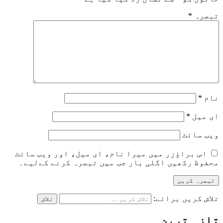
تبصرہ
*
نام
*
ای میل
*
ویب‌ سائٹ
اس براؤزر میں میرا نام، ای میل، اور ویب سائٹ
محفوظ رکھیں اگلی بار جب میں تبصرہ کرنے کےلیے۔
تلاش کریں برائے:
تازہ ترین