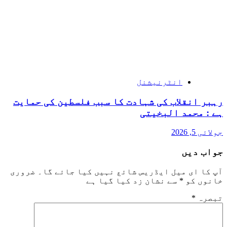
انٹرنیشنل
رہبر انقلاب کی شہادت کا سبب فلسطین کی حمایت
ہے : محمد البخیتی
جولائی 5, 2026
جواب دیں
آپ کا ای میل ایڈریس شائع نہیں کیا جائے گا۔
ضروری
خانوں کو
*
سے نشان زد کیا گیا ہے
تبصرہ
*