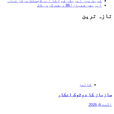
کویت میں امریکی فوج کا اہم لاجسٹک مرکز تباہ
آپریشن شعبان / 88 دہشت گرد ہلاک
تازہ ترین
کالمز
سازباز کا دوٹوک انکار
اگست 6, 2026