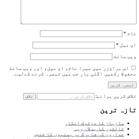
نام
*
ای میل
*
ویب‌ سائٹ
اس براؤزر میں میرا نام، ای میل، اور ویب سائٹ
محفوظ رکھیں اگلی بار جب میں تبصرہ کرنے کےلیے۔
تلاش کریں برائے:
تازہ ترین
سازباز کا دوٹوک انکار
ثالثوں کا بدلا رویہ
غداروں کی شاہرگ پر یمنیوں کا خنجر