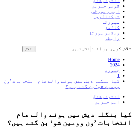
انٹرنیشنل
قومی خبریں
اہم رپورٹس
ٹیکنالوجی
سپورٹس
کالمز
ویڈیو پورٹل
رابطہ
تلاش کریں برائے:
Home
2024
جنوری
1
کیا بنگلہ دیش میں ہونے والے عام انتخابات ’ون
وومین شو‘ بن گئے ہیں؟
انٹرنیشنل
اہم خبریں
کیا بنگلہ دیش میں ہونے والے عام
انتخابات ’ون وومین شو‘ بن گئے ہیں؟