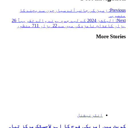
Previous:
زمین کی جانب آتے سیارچوں سے بچنے کا
منصوبہ
Next:
الیکشن 2024 کے لیے جمع ہونے والے تقریباً 26
ہزار کاغذاتِ نامزدگی میں سے 22 ہزار 711 منظور
More Stories
انٹرنیشنل
کویت میں امریکی فوج کا اہم لاجسٹک مرکز تباہ