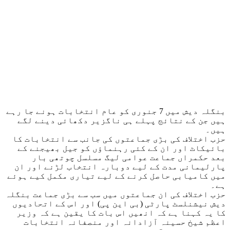
بنگلہ دیش میں 7 جنوری کو عام انتخابات ہونے جا رہے
ہیں جن کے نتائج پہلے ہی ناگزیر دکھائی دینے لگے
ہیں۔
حزب اختلاف کی بڑی جماعتوں کی جانب سے انتخابات کا
بائیکاٹ اور ان کے کئی رہنماؤں کو جیل بھیجنے کے
بعد حکمراں جماعت عوامی لیگ مسلسل چوتھی بار
پارلیمانی مدت کے لیے دوبارہ انتخاب لڑنے اور ان
میں کامیابی حاصل کرنے کے لیے تیاری مکمل کیے ہوئے
ہے۔
حزب اختلاف کی ان جماعتوں میں سب سے بڑی جماعت بنگلہ
دیش نیشنلسٹ پارٹی (بی این پی) اور اس کے اتحادیوں
کا یہ کہنا ہے کہ انھیں اس بات کا یقین ہے کہ وزیر
اعظم شیخ حسینہ آزادانہ اور منصفانہ انتخابات