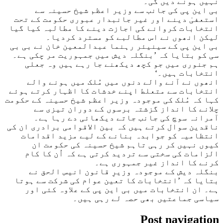
نہیں ہونے دیں گی۔
بی این پی کی جانب سے وزیر اعظم شیخ حسینہ سے
استعفیٰ دینے اور غیر جانبدار عبوری حکومت کے تحت
انتخابات کروانے کی اجازت دینے کا مطالبہ کیا گیا
لیکن انھوں نے اس مطالبے کو مسترد کردیا۔
بی این پی کے سینیئر رہنما عبدالمعین خان نے بی بی
سی کو بتایا کہ ’بنگلہ دیش میں جمہوریت مر چکی ہے۔
ہم جنوری میں جو کچھ دیکھنے جا رہے ہیں وہ جعلی
انتخابات ہیں۔‘
انھوں نے آنے والے دنوں میں مُلک میں ہونے والے
انتخابات سے متعلط اپنے خدشات کا اظہار کرتے ہوئے
کہا کہ مُلک کی موجودہ وزیر اعظم شیخ حسینہ کے حکومت
چلانے کا انداز گزشتہ برسوں کے دوران تیزی سے
آمرانہ سوچ کی جانب جاتے دیکھائی دے رہا ہے۔
ناقدین سوال کرتے ہیں کہ بین الاقوامی برادری ان کی
انتظامیہ کو جوابدہ بنانے کے لیے مزید اقدامات
کیوں نہیں کر رہی تاہم شیخ حسینہ کی حکومت ان
الزامات کی سختی سے تردید کرتی ہے کہ اُن کا کام
کرنے کا انداز غیر جمہوری ہے۔
بنگلہ دیش کے موجودہ وزیرِ قانون انیس الحق نے
بتایا کہ ’انتخابات کا تعین عوام کی شرکت سے ہوتا
ہے۔ ان انتخابات میں بی این پی کے علاوہ کئی اور
سیاسی جماعتیں بھی حصہ لے رہی ہیں۔
Post navigation