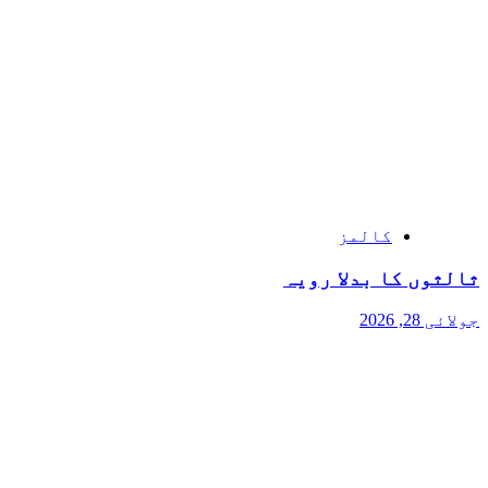
کالمز
ثالثوں کا بدلا رویہ
جولائی 28, 2026