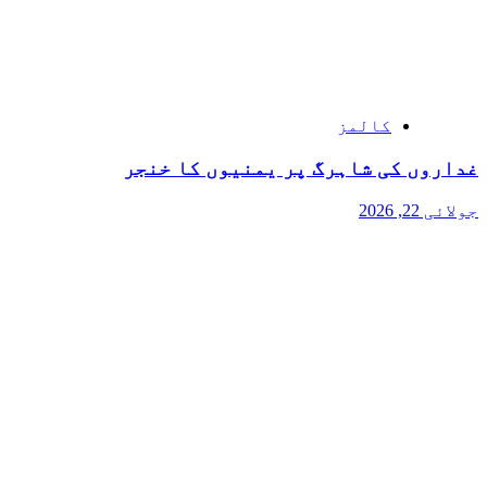
کالمز
غداروں کی شاہرگ پر یمنیوں کا خنجر
جولائی 22, 2026