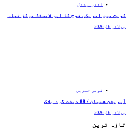
انٹرنیشنل
کویت میں امریکی فوج کا اہم لاجسٹک مرکز تباہ
جولائی 16, 2026
قومی خبریں
آپریشن شعبان / 88 دہشت گرد ہلاک
جولائی 16, 2026
تازہ ترین