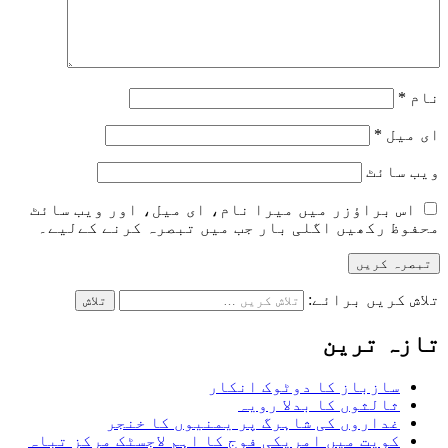
نام
*
ای میل
*
ویب‌ سائٹ
اس براؤزر میں میرا نام، ای میل، اور ویب سائٹ
محفوظ رکھیں اگلی بار جب میں تبصرہ کرنے کےلیے۔
تلاش کریں برائے:
تازہ ترین
سازباز کا دوٹوک انکار
ثالثوں کا بدلا رویہ
غداروں کی شاہرگ پر یمنیوں کا خنجر
کویت میں امریکی فوج کا اہم لاجسٹک مرکز تباہ