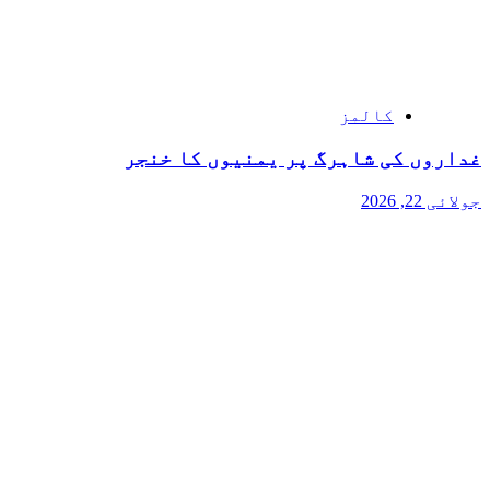
کالمز
غداروں کی شاہرگ پر یمنیوں کا خنجر
جولائی 22, 2026