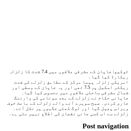
ٹوکیو: جاپان کے مشرقی علاقوں میں 7.4 شدت کا زلزلہ
ریکارڈ کیا گیا۔
امریکی زلزلہ پیما مرکز کے مطابق زلزلے کی شدت
ریکٹر اسکیل پر 7.5 تھی اور یہ جاپان کے وسطی اور
شمال مشرقی ساحلی علاقوں میں محسوس کیا گیا۔
جاپانی حکام نے زلزلے کے بعد سونامی کی وارننگ
جاری کردی۔ صبح سویرے آنے والے زلزلے کے باعث خوف
وہراس پھیل گیا اور لوگ کھلی جگہوں پر نکل آئے۔
زلزلے سے اب کسی جانی نقصان کی اطلاع نہیں ملی ہے۔
Post navigation