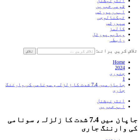
انٹرنیشنل
قومی خبریں
اہم رپورٹس
ٹیکنالوجی
سپورٹس
کالمز
ویڈیو پورٹل
رابطہ
تلاش کریں برائے:
Home
2024
جنوری
1
جاپان میں 7.4 شدت کا زلزلہ، سونامی کی وارننگ
جاری
انٹرنیشنل
اہم خبریں
جاپان میں 7.4 شدت کا زلزلہ، سونامی
کی وارننگ جاری