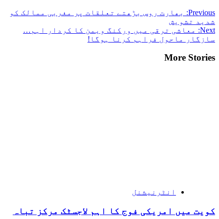
Previous:
بھارت روس بڑھتے تعلقات پر مغربی ممالک کو
شدید تشویش
Next:
معاشی ترقی میں ورکنگ ویمن کا کردار اہم…
سازگار ماحول فراہم کرنا ہوگا!
More Stories
انٹرنیشنل
کویت میں امریکی فوج کا اہم لاجسٹک مرکز تباہ