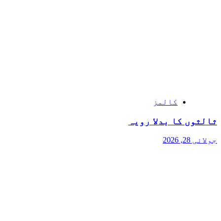
کالمز
ثالثوں کا بدلا رویہ
جولائی 28, 2026