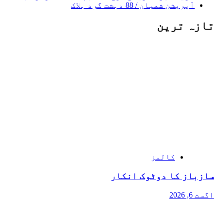
آپریشن شعبان / 88 دہشت گرد ہلاک
تازہ ترین
کالمز
سازباز کا دوٹوک انکار
اگست 6, 2026