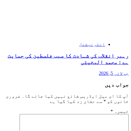
انٹرنیشنل
رہبر انقلاب کی شہادت کا سبب فلسطین کی حمایت
ہے : محمد البخیتی
جولائی 5, 2026
جواب دیں
آپ کا ای میل ایڈریس شائع نہیں کیا جائے گا۔
ضروری
خانوں کو
*
سے نشان زد کیا گیا ہے
تبصرہ
*