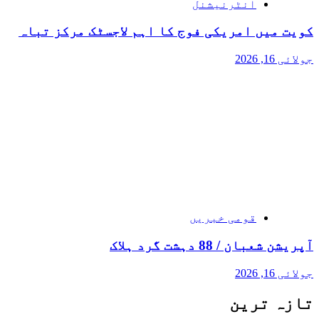
انٹرنیشنل
کویت میں امریکی فوج کا اہم لاجسٹک مرکز تباہ
جولائی 16, 2026
قومی خبریں
آپریشن شعبان / 88 دہشت گرد ہلاک
جولائی 16, 2026
تازہ ترین