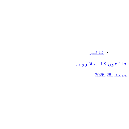
کالمز
ثالثوں کا بدلا رویہ
جولائی 28, 2026