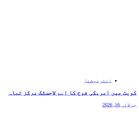
انٹرنیشنل
کویت میں امریکی فوج کا اہم لاجسٹک مرکز تباہ
جولائی 16, 2026