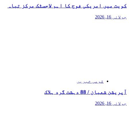
کویت میں امریکی فوج کا اہم لاجسٹک مرکز تباہ
جولائی 16, 2026
قومی خبریں
آپریشن شعبان / 88 دہشت گرد ہلاک
جولائی 16, 2026