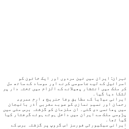
تہران: ایران میں تین مردوں اور ایک خاتون کو
اسرائیل کے لیے جاسوسی کرنے اور موساد کے ساتھ مل
کر ملک میں انتشار پھیلانے کے الزام میں تختہ دار پر
لٹکا دیا گیا۔
ایرانی میڈیا کے مطابق وفا حنریج ، ارم عمری،
رحمان اور نسیم نمازی کو صوبے مغربی آذر بائیجان
میں پھانسی دی گئی۔ ان ملزمان کو گزشتہ برس مئی میں
پڑوسی ملک سے ایران میں داخل ہوتے ہوئے گرفتار کیا
گیا تھا۔
ایرانی سیکیورٹی فورسز اس گروپ پر گزشتہ برس کے