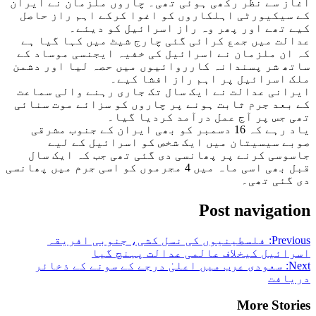
آغاز سے نظر رکھی ہوئی تھی۔ چاروں ملزمان نے ایران
کے سیکیورٹی اہلکاروں کو اغوا کرکے اہم راز حاصل
کیے تھے اور پھر وہ راز اسرائیل کو دیئے۔
عدالت میں جمع کرائی گئی چارج شیٹ میں کہا گیا ہے
کہ ان ملزمان نے اسرائیل کی خفیہ ایجنسی موساد کے
ساتھ شر پسندانہ کارروائیوں میں حصہ لیا اور دشمن
ملک اسرائیل پر اہم راز افشا کیے۔
ایرانی عدالت نے ایک سال تک جاری رہنے والی سماعت
کے بعد جرم ثابت ہونے پر چاروں کو سزائے موت سنائی
تھی جس پر آج عمل درآمد کردیا گیا۔
یاد رہے کہ 16 دسمبر کو بھی ایران کے جنوب مشرقی
صوبے سیسیتان میں ایک شخص کو اسرائیل کے لیے
جاسوسی کرنے پر پھانسی دی گئی تھی جب کہ ایک سال
قبل بھی اسی ماہ میں 4 مجرموں کو اسی جرم میں پھانسی
دی گئی تھی۔
Post navigation
Previous:
فلسطینیوں کی نسل کشی، جنوبی افریقہ
اسرائیل کیخلاف عالمی عدالت پہنچ گیا
Next:
سعودی عرب میں اعلیٰ درجے کے سونے کے ذخائر
دریافت
More Stories