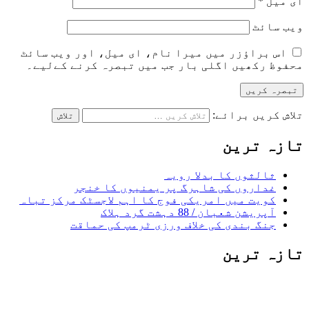
ای میل
*
ویب‌ سائٹ
اس براؤزر میں میرا نام، ای میل، اور ویب سائٹ
محفوظ رکھیں اگلی بار جب میں تبصرہ کرنے کےلیے۔
تلاش کریں برائے:
تازہ ترین
ثالثوں کا بدلا رویہ
غداروں کی شاہرگ پر یمنیوں کا خنجر
کویت میں امریکی فوج کا اہم لاجسٹک مرکز تباہ
آپریشن شعبان / 88 دہشت گرد ہلاک
جنگ بندی کی خلاف ورزی ٹرمپ کی حماقت
تازہ ترین