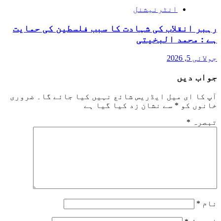
انٹرنیشنل
رہبر انقلاب کی شہادت کا سبب فلسطین کی حمایت
ہے : محمد البخیتی
جولائی 5, 2026
جواب دیں
آپ کا ای میل ایڈریس شائع نہیں کیا جائے گا۔
ضروری
خانوں کو
*
سے نشان زد کیا گیا ہے
تبصرہ
*
نام
*