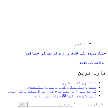
کالمز
جنگ بندی کی خلاف ورزی ٹرمپ کی حماقت
جولائی 11, 2026
تازہ ترین
ثالثوں کا بدلا رویہ
غداروں کی شاہرگ پر یمنیوں کا خنجر
کویت میں امریکی فوج کا اہم لاجسٹک مرکز تباہ
آپریشن شعبان / 88 دہشت گرد ہلاک
تلاش کریں برائے: