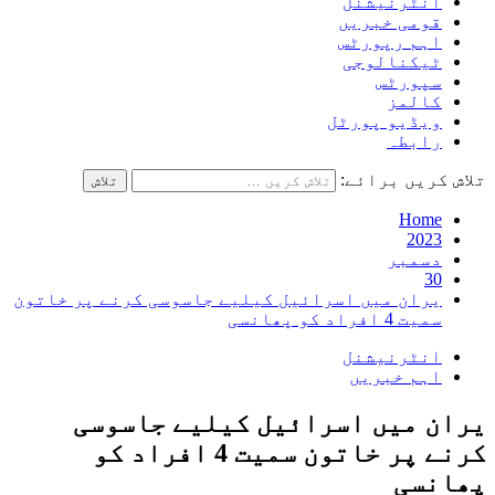
انٹرنیشنل
قومی خبریں
اہم رپورٹس
ٹیکنالوجی
سپورٹس
کالمز
ویڈیو پورٹل
رابطہ
تلاش کریں برائے:
Home
2023
دسمبر
30
یران میں اسرائیل کیلیے جاسوسی کرنے پر خاتون
سمیت 4 افراد کو پھانسی
انٹرنیشنل
اہم خبریں
یران میں اسرائیل کیلیے جاسوسی
کرنے پر خاتون سمیت 4 افراد کو
پھانسی