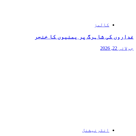
کالمز
غداروں کی شاہرگ پر یمنیوں کا خنجر
جولائی 22, 2026
انٹرنیشنل