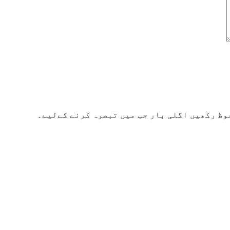
وظ رکھیں اگلی بار جب میں تبصرہ کرنے کےلیے۔