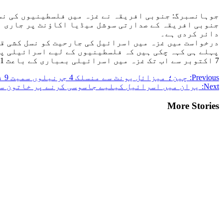
جوہانسبرگ: جنوبی افریقہ نے غزہ میں فلسطینیوں کی نسل
جنوبی افریقہ کے صدارتی سوشل میڈیا اکاؤنٹ پر جاری بی
دائر کردی ہے۔
درخواست میں غزہ میں اسرائیل کی جارحیت کو نسل کشی ق
پہلے ہی کہہ چکی ہیں کہ فلسطینیوں کے لیے اسرائیلی پ
7 اکتوبر سے اب تک غزہ میں اسرائیلی بمباری کے باعث 21 ہزار 500 سے زائد افراد مارے جاچکے ہیں۔
Post
Previous:
چین؛ میزائل یونٹ سے منسلک 4 جرنیلوں سمیت 9 فوجی اہلکارپارلیمنٹ سے برطرف
Next:
یران میں اسرائیل کیلیے جاسوسی کرنے پر خاتون سمیت 4 افراد کو پ
navigation
More Stories