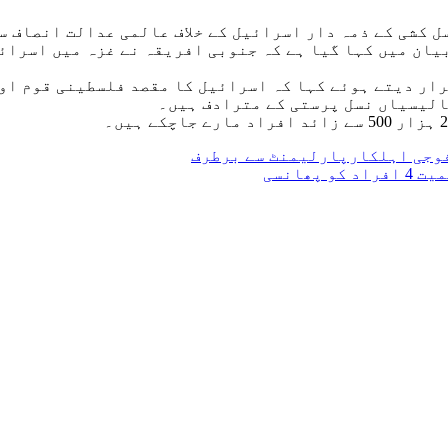
 کشی کے ذمہ دار اسرائیل کے خلاف عالمی عدالت انصاف س
ان میں کہا گیا ہے کہ جنوبی افریقہ نے غزہ میں اسرائ
رار دیتے ہوئے کہا کہ اسرائیل کا مقصد فلسطینی قوم او
الیسیاں نسل پرستی کے مترادف ہیں۔
ھانسی