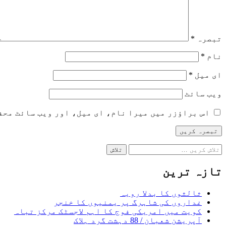
تبصرہ
*
نام
*
ای میل
*
ویب‌ سائٹ
اس براؤزر میں میرا نام، ای میل، اور ویب سائٹ محف
تلاش
کریں
برائے:
تازہ ترین
ثالثوں کا بدلا رویہ
غداروں کی شاہرگ پر یمنیوں کا خنجر
کویت میں امریکی فوج کا اہم لاجسٹک مرکز تباہ
آپریشن شعبان / 88 دہشت گرد ہلاک