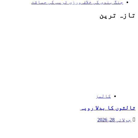
جنگ بندی کی خلاف ورزی ٹرمپ کی حماقت
تازہ ترین
کالمز
ثالثوں کا بدلا رویہ
جولائی 28, 2026