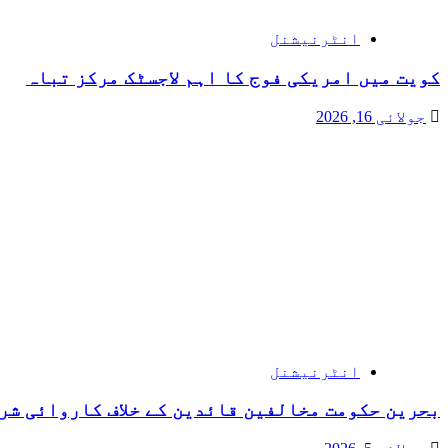
انٹرنیشنل
کویت میں امریکی فوج کا اہم لاجسٹک مرکز تباہ
جولائی 16, 2026
انٹرنیشنل
بحرین حکومت مخالفین قائدین کے خلاف کاروائی شر