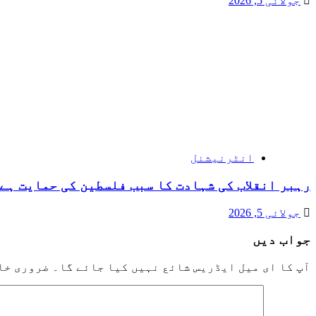
جولائی 5, 2026
انٹرنیشنل
رہبر انقلاب کی شہادت کا سبب فلسطین کی حمایت ہے 
جولائی 5, 2026
جواب دیں
آپ کا ای میل ایڈریس شائع نہیں کیا جائے گا۔
ضروری خا