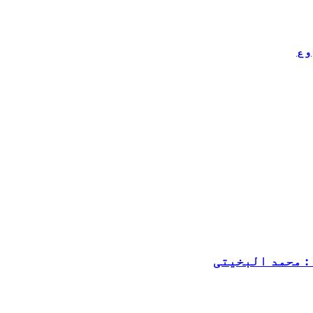
وع
: محمد البخیتی