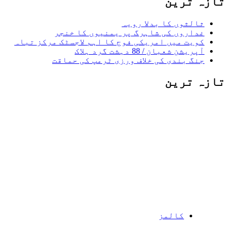
تازہ ترین
ثالثوں کا بدلا رویہ
غداروں کی شاہرگ پر یمنیوں کا خنجر
کویت میں امریکی فوج کا اہم لاجسٹک مرکز تباہ
آپریشن شعبان / 88 دہشت گرد ہلاک
جنگ بندی کی خلاف ورزی ٹرمپ کی حماقت
تازہ ترین
کالمز