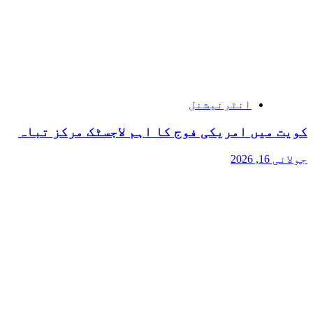
انٹرنیشنل
کویت میں امریکی فوج کا اہم لاجسٹک مرکز تباہ
جولائی 16, 2026