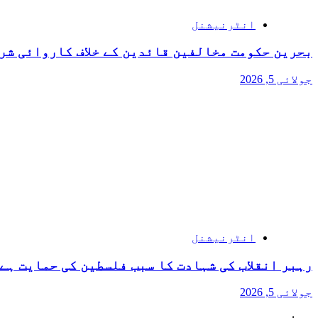
انٹرنیشنل
بحرین حکومت مخالفین قائدین کے خلاف کاروائی شر
جولائی 5, 2026
انٹرنیشنل
رہبر انقلاب کی شہادت کا سبب فلسطین کی حمایت ہے 
جولائی 5, 2026