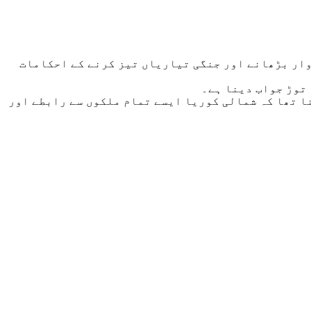
وار بڑھانے اور جنگی تیاریاں تیز کرنے کے احکامات
توڑ جواب دینا ہے۔
نا تھا کہ شمالی کوریا ایسے تمام ملکوں سے رابطے اور