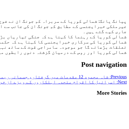
پیانگ یانگ: شمالی کوریا کے سربراہ کم جونگ ان نے فوج
غیرملکی خبرایجنسی کے مطابق کم جونگ ان کی جانب سے ا
جاری کیے گئے ہیں۔
شمالی کوریا کے رہنما کا کہنا ہے کہ جنگی تیاریاں بڑھ
شمالی کوریا کی سرکاری خبرایجنسی کا کہنا ہے کہ حکمرا
تعلقات بڑھائے گا جو موجودہ سامراجی قوت کے ساتھ نہی
شمالی کوریا اور روس کے درمیان گزشتہ دنوں رابطوں می
Post navigation
Previous:
شاہ محمود 12 مقدمات میں گرفتار، جسمانی ریمانڈ کی درخواست پر فیصلہ محفوظ
Next:
اسرائیل کا اقوام متحدہ اہلکاروں کے ویزے از خو
More Stories