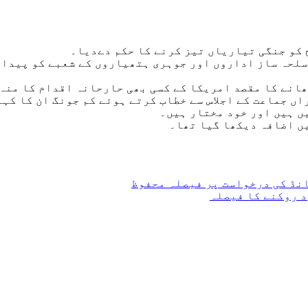
 کو جنگی تیاریاں تیز کرنے کا حکم دےدیا۔
سلحہ ساز اداروں اور جوہری ہتھیاروں کے شعبے کو پیدا
انے کا مقصد امریکا کے کسی بھی حارحانہ اقدام کا منہ 
ں جماعت کے اجلاس سے خطاب کرتے ہوئے کم جونگ ان کا کہ
ں ہیں اور خود مختار ہیں۔
ں اضافہ دیکھا گیا تھا۔
د روکنے کا فیصلہ