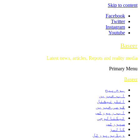
Skip to content
Facebook
Twitter
Instagram
Youtube
Baseer
Latest news, articles, Repots and reality media
Primary Menu
Baseer
ہوم پیج
اہم خبریں
انٹرنیشنل
قومی خبریں
اہم رپورٹس
ٹیکنالوجی
سپورٹس
کالمز
ویڈیو پورٹل