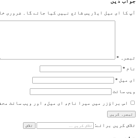
جواب دیں
آپ کا ای میل ایڈریس شائع نہیں کیا جائے گا۔
ضروری خا
تبصرہ
*
نام
*
ای میل
*
ویب‌ سائٹ
اس براؤزر میں میرا نام، ای میل، اور ویب سائٹ محف
تلاش کریں برائے: