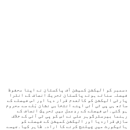
دسمبر کو الیکشن کمیشن آف پاکستان نے اپنا محفوظ
فیصلہ سناتے ہوئے پاکستان تحریک انصاف کے انٹرا
پارٹی الیکشن کو کالعدم قرار دیا اور اس فیصلے کے
ساتھ ہی پی ٹی آئی اپنے انتخابی نشان بَلے سے محروم
ہو گئی۔اس فیصلے کے ردِعمل میں تحریکِ انصاف کے
رہنما بیرسٹرگوہر علی نے اس کو پی ٹی آئی کے خلاف
سازش قراردیا اور الیکشن کمیشن کے فیصلے کو
ہائیکورٹ میں چیلنج کرنے کا ارادہ ظاہر کیا۔جیسے