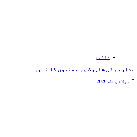
کالمز
غداروں کی شاہرگ پر یمنیوں کا خنجر
جولائی 22, 2026