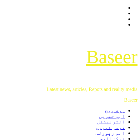
Facebook
Skip
Twitter
to
Instagram
content
Youtube
Baseer
Latest news, articles, Repots and reality media
Primary
Baseer
Menu
ہوم پیج
اہم خبریں
انٹرنیشنل
قومی خبریں
اہم رپورٹس
ٹیکنالوجی