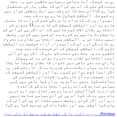
ہی یہ فیصلہ آیا سماجی و سیاسی حلقوں میں یہ بحث
سننے کو ملی کہ اب پی ٹی آئی کا بطور پارٹی مستقبل
کیا ہو گا؟اس بحث کا اِس وقت میں ایک منطقی جواز بھی
ہے کیونکہ الیکشن شیڈول جاری ہونے کے بعد
اُمیدواروں کے کاغذات نامزدگی جمع کروانے کا سلسلہ
جاری ہے اور الیکشن کمیشن کی جانب سے 13 جنوری کو
انتخابی نشان الاٹ کیے جائیں گے۔اب اگر پی ٹی آئی کو
ہائیکورٹ یا سپریم کورٹ سے اس ضمن میں کوئی ریلیف
نہیں ملتا تو یہ الیکشن میں انتخابی نشان سے محروم
ہو جائے گی اور اس کے اُمیدوار آزاد حیثیت سے الیکشن
لڑیں گے۔الیکشن کمیشن کے اس فیصلے کے بعد چند
حلقوں سے یہ بحث بھی سننے کو ملی کہ اگر پی ٹی آئی
اپنے انتخابی نشان سے محروم ہوئی ہے تو پیپلز
پارٹی سے بھی ماضی میں تلوار کا نشان چھینا جا چکا
ہے تاہم یہاں دیکھنے کی ضرورت ہے کہ تاریخی طور پر
اگر ایسا کچھ ہوا تو کیوں ہوا اور الیکشن کمیشن کے
تازہ فیصلے سے اُن تاریخی واقعات اور فیصلوں کی
مماثلت کیا بنتی ہے؟مزید براں کیا ماضی میں کسی
سیاسی جماعت کے اندرونی انتخابات کو کالعدم
قراردیا گیا؟لیکن اس ساری صورتحال میں اہم ترین
بات یہی ہے کہ کیا اب پی ٹی آئی سیاسی جماعت نہیں
رہی اور اگر کوئی ریلیف نہیں ملتا تو پی ٹی آئی کے
پاس کیا آپشن ہیں اور نقصانات کی نوعیت کیا ہو گی؟
Post
Previous:
پرویز الہیٰ دل کی تکلیف کے باعث اڈیالہ جیل