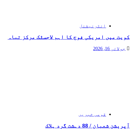
انٹرنیشنل
کویت میں امریکی فوج کا اہم لاجسٹک مرکز تباہ
جولائی 16, 2026
قومی خبریں
آپریشن شعبان / 88 دہشت گرد ہلاک