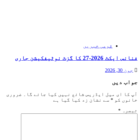
قومی خبریں
فنانس ایکٹ 2026-27 کا گزٹ نوٹیفکیشن جاری
جون 30, 2026
جواب دیں
آپ کا ای میل ایڈریس شائع نہیں کیا جائے گا۔
ضروری
خانوں کو
*
سے نشان زد کیا گیا ہے
تبصرہ
*