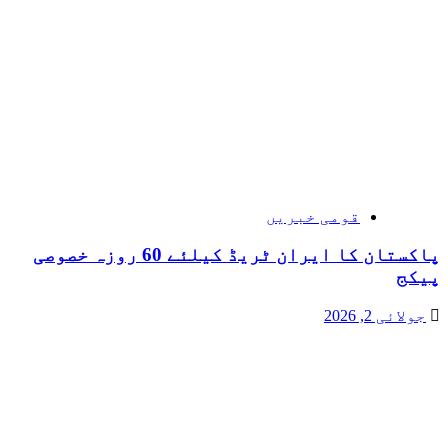
قومی خبریں
پاکستان کا ایران ٹریڈ کیلئے 60 روزہ خصوصی
پیکج
جولائی 2, 2026