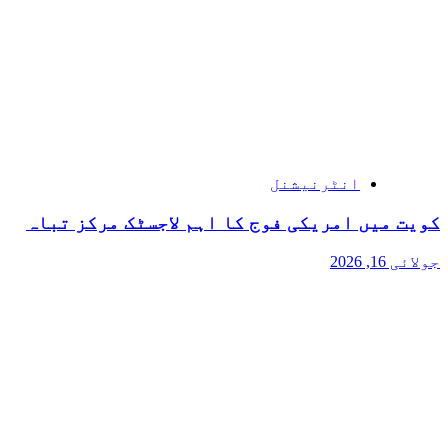
انٹرنیشنل
کویت میں امریکی فوج کا اہم لاجسٹک مرکز تباہ
جولائی 16, 2026