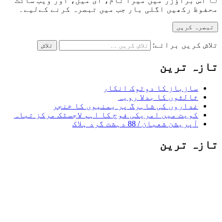
اس براؤزر میں میرا نام، ای میل، اور ویب سائٹ
محفوظ رکھیں اگلی بار جب میں تبصرہ کرنے کےلیے۔
تلاش کریں برائے:
تازہ ترین
سازباز کا دوٹوک انکار
ثالثوں کا بدلا رویہ
غداروں کی شاہرگ پر یمنیوں کا خنجر
کویت میں امریکی فوج کا اہم لاجسٹک مرکز تباہ
آپریشن شعبان / 88 دہشت گرد ہلاک
تازہ ترین