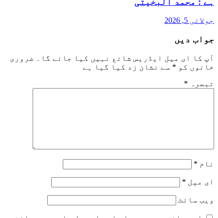
ہے : محمد البخیتی
جولائی 5, 2026
جواب دیں
آپ کا ای میل ایڈریس شائع نہیں کیا جائے گا۔
ضروری
خانوں کو
*
سے نشان زد کیا گیا ہے
تبصرہ
*
نام
*
ای میل
*
ویب‌ سائٹ