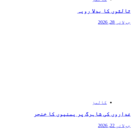
ثالثوں کا بدلا رویہ
جولائی 28, 2026
کالمز
غداروں کی شاہرگ پر یمنیوں کا خنجر
جولائی 22, 2026