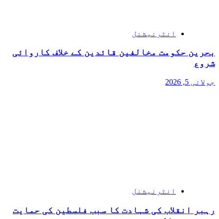
انٹرنیشنل
بحرین حکومت مخالفین قائدین کے خلاف کاروائی
شروع
جولائی 5, 2026
انٹرنیشنل
رہبر انقلاب کی شہادت کا سبب فلسطین کی حمایت