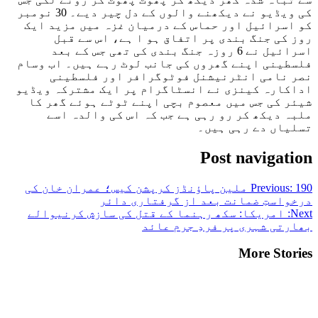
کی ویڈیو نے دیکھنے والوں کے دل چیر دیے۔ 30 نومبر
کو اسرائیل اور حماس کے درمیان غزہ میں مزید ایک
روز کی جنگ بندی پر اتفاق ہو ا ہے، اس سے قبل
اسرائیل نے 6 روزہ جنگ بندی کی تھی جس کے بعد
فلسطینی اپنے گھروں کی جانب لوٹ رہے ہیں۔ اب وسام
نصر نامی انٹرنیشنل فوٹوگرافر اور فلسطینی
اداکارہ کینزی نے انسٹاگرام پر ایک مشترکہ ویڈیو
شیئر کی جس میں معصوم بچی اپنے ٹوٹے ہوئے گھر کا
ملبہ دیکھ کر رو رہی ہے جب کہ اس کی والدہ اسے
تسلیاں دے رہی ہیں۔
Post navigation
Previous:
190 ملین پاؤنڈز کرپشن کیس؛ عمران خان کی
درخواستِ ضمانت بعد از گرفتاری دائر
Next:
امریکا: سکھ رہنما کے قتل کی سازش کرنیوالے
بھارتی شہری پر فردِ جرم عائد
More Stories