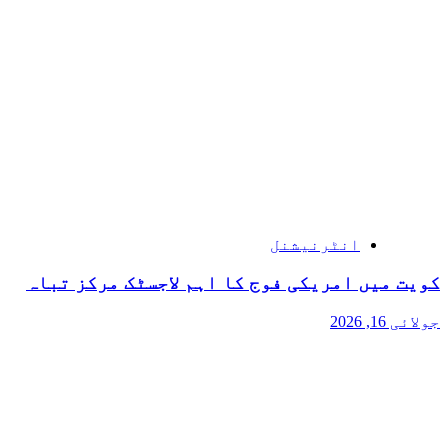
انٹرنیشنل
کویت میں امریکی فوج کا اہم لاجسٹک مرکز تباہ
جولائی 16, 2026