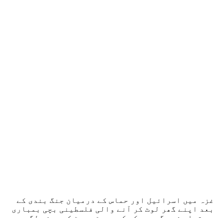
غزہ میں اسرائیل اور حماس کے درمیان جنگ بندی کے
بعد اپنے گھر لوٹ کر آنے والی فلسطینی بچی بمباری
سے تباہ شدہ گھر دیکھ کر پھوٹ پھوٹ کر رونے لگی جس