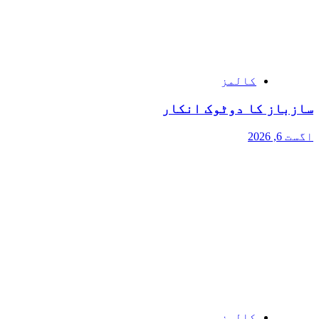
کالمز
سازباز کا دوٹوک انکار
اگست 6, 2026
کالمز