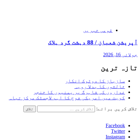
قومی خبریں
آپریشن شعبان / 88 دہشت گرد ہلاک
جولائی 16, 2026
تازہ ترین
سازباز کا دوٹوک انکار
ثالثوں کا بدلا رویہ
غداروں کی شاہرگ پر یمنیوں کا خنجر
کویت میں امریکی فوج کا اہم لاجسٹک مرکز تباہ
تلاش کریں برائے:
Facebook
Twitter
Instagram