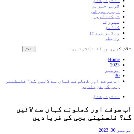
انٹرنیشنل
قومی خبریں
اہم رپورٹس
ٹیکنالوجی
سپورٹس
کالمز
ویڈیو پورٹل
رابطہ
تلاش کریں برائے:
Home
2023
نومبر
30
اب صوفے اور کھلونے کہاں سے لائیں گے؟ فلسطینی
بچی کی فریادیں
انٹرنیشنل
اب صوفے اور کھلونے کہاں سے لائیں
گے؟ فلسطینی بچی کی فریادیں
نومبر 30, 2023