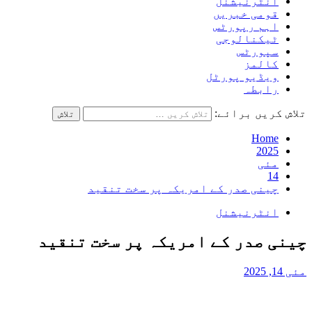
انٹرنیشنل
قومی خبریں
اہم رپورٹس
ٹیکنالوجی
سپورٹس
کالمز
ویڈیو پورٹل
رابطہ
تلاش کریں برائے:
Home
2025
مئی
14
چینی صدر کے امریکہ پر سخت تنقید
انٹرنیشنل
چینی صدر کے امریکہ پر سخت تنقید
مئی 14, 2025