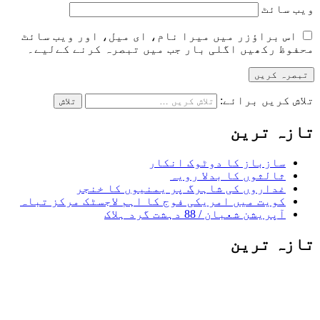
ویب‌ سائٹ
اس براؤزر میں میرا نام، ای میل، اور ویب سائٹ
محفوظ رکھیں اگلی بار جب میں تبصرہ کرنے کےلیے۔
تلاش کریں برائے:
تازہ ترین
سازباز کا دوٹوک انکار
ثالثوں کا بدلا رویہ
غداروں کی شاہرگ پر یمنیوں کا خنجر
کویت میں امریکی فوج کا اہم لاجسٹک مرکز تباہ
آپریشن شعبان / 88 دہشت گرد ہلاک
تازہ ترین