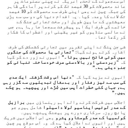
اس سمجھوتے کے تحت، امریکہ نے چینی مصنوعات پر
عائد محصولات کو 30 فیصد تک کم کرنے پر آمادگی ظاہر
کی جبکہ چین نے بھی اپنی طرف سے محصولات کو 10 فیصد
تک لانے کا وعدہ کیا۔ یہ اقدام دنیا کی دو سب سے بڑی
معیشتوں کے مابین طویل اور سخت تجارتی جنگ کے
خاتمے کی طرف ایک اہم پیشرفت سمجھا جا رہا ہے، جس
نے عالمی منڈیوں کو غیر یقینی اور اضطراب کا شکار
کر رکھا تھا۔
شی جن پنگ نے اپنی تقریر میں تجارتی کشمکش کی طرف
اشارہ کرتے ہوئے کہا:
"تجارتی یا محصولات کی جنگوں
میں کوئی فاتح نہیں ہوتا۔”
انہوں نے زور دے کر کہا
کہ
"زبردستی اور بالادستی صرف خودساختہ تنہائی کو
جنم دیتی ہے۔”
انہوں نے مزید کہا کہ
"دنیا اس وقت گزشتہ ایک صدی
کی سب سے تیز رفتار اور بےمثال تبدیلیوں سے گزر رہی
ہے، جہاں کئی خطرات آپس میں جُڑے اور پیچیدہ ہو چکے
ہیں۔”
اجلاس میں شرکت کرنے والے اہم رہنماؤں میں
برازیل
کے صدر لوئیس ایناسیو لولا داسیلوا
شامل ہیں، جو
پانچ روزہ سرکاری دورے پر بیجنگ پہنچے ہیں۔
کولمبیا کے صدر گوستاوو پترو
بھی اس اجلاس میں شریک
ہیں اور انہوں نے اعلان کیا ہے کہ وہ اس موقع پر چین
کے
"بیلٹ اینڈ روڈ انیشیٹو”
(کمربند و راه) میں