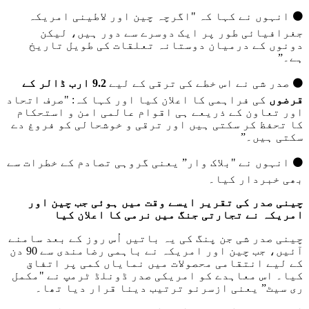
⚫️ انہوں نے کہا کہ "اگرچہ چین اور لاطینی امریکہ
جغرافیائی طور پر ایک دوسرے سے دور ہیں، لیکن
دونوں کے درمیان دوستانہ تعلقات کی طویل تاریخ
ہے۔”
⚫️ صدر شی نے اس خطے کی ترقی کے لیے
9.2 ارب ڈالر کے
قرضوں
کی فراہمی کا اعلان کیا اور کہا کہ: "صرف اتحاد
اور تعاون کے ذریعے ہی اقوام عالمی امن و استحکام
کا تحفظ کر سکتی ہیں اور ترقی و خوشحالی کو فروغ دے
سکتی ہیں۔”
⚫️ انہوں نے "بلاک وار” یعنی گروہی تصادم کے خطرات سے
بھی خبردار کیا۔
چینی صدر کی تقریر ایسے وقت میں ہوئی جب چین اور
امریکہ نے تجارتی جنگ میں نرمی کا اعلان کیا
چینی صدر شی جن پنگ کی یہ باتیں اُس روز کے بعد سامنے
آئیں، جب چین اور امریکہ نے باہمی رضامندی سے 90 دن
کے لیے انتقامی محصولات میں نمایاں کمی پر اتفاق
کیا۔ اس معاہدے کو امریکی صدر ڈونلڈ ٹرمپ نے "مکمل
ری سیٹ” یعنی ازسرنو ترتیب دینا قرار دیا تھا۔