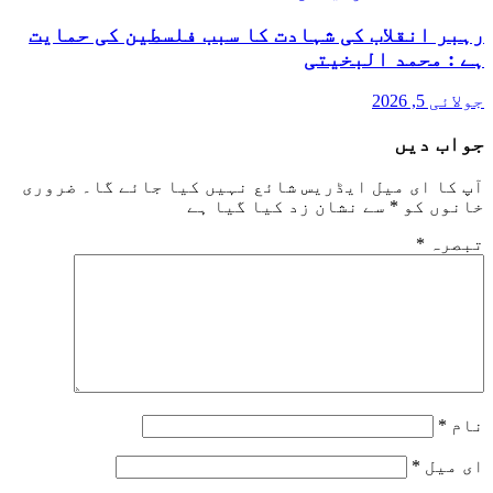
رہبر انقلاب کی شہادت کا سبب فلسطین کی حمایت
ہے : محمد البخیتی
جولائی 5, 2026
جواب دیں
آپ کا ای میل ایڈریس شائع نہیں کیا جائے گا۔
ضروری
خانوں کو
*
سے نشان زد کیا گیا ہے
تبصرہ
*
نام
*
ای میل
*