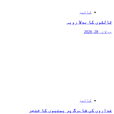
کالمز
ثالثوں کا بدلا رویہ
جولائی 28, 2026
کالمز
غداروں کی شاہرگ پر یمنیوں کا خنجر