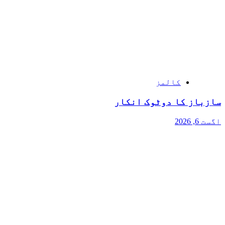
کالمز
سازباز کا دوٹوک انکار
اگست 6, 2026