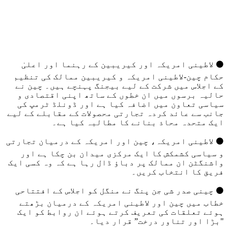
⚫️ لاطینی امریکہ اور کیریبین کے رہنما اور اعلیٰ
حکام چین-لاطینی امریکہ و کیریبین ممالک کی تنظیم
کے اجلاس میں شرکت کے لیے بیجنگ پہنچے ہیں۔ چین نے
حالیہ برسوں میں ان خطوں کے ساتھ اپنی اقتصادی و
سیاسی تعاون میں اضافہ کیا ہے اور ڈونلڈ ٹرمپ کی
جانب سے عائد کردہ تجارتی محصولات کے مقابلے کے لیے
ایک متحدہ محاذ بنانے کا مطالبہ کیا ہے۔
⚫️ لاطینی امریکہ، چین اور امریکہ کے درمیان تجارتی
و سیاسی کشمکش کا ایک مرکزی میدان بن چکا ہے اور
واشنگٹن ان ممالک پر دباؤ ڈال رہا ہے کہ وہ کسی ایک
فریق کا انتخاب کریں۔
⚫️ چینی صدر شی جن پنگ نے منگل کو اجلاس کے افتتاحی
خطاب میں چین اور لاطینی امریکہ کے درمیان بڑھتے
ہوئے تعلقات کی تعریف کرتے ہوئے ان روابط کو ایک
"بڑا اور تناور درخت” قرار دیا۔