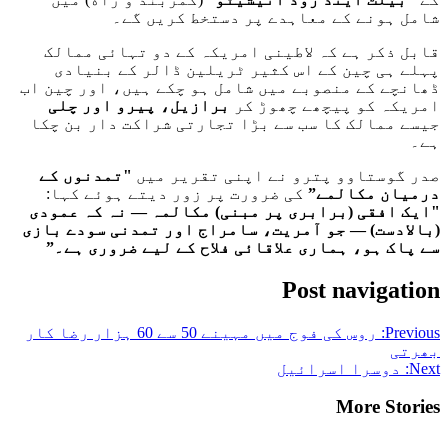
شامل ہونے کے معاہدے پر دستخط کریں گے۔
قابل ذکر ہے کہ لاطینی امریکہ کے دو تہائی ممالک
پہلے ہی چین کے اس کثیر ٹریلین ڈالر کے بنیادی
ڈھانچے کے منصوبے میں شامل ہو چکے ہیں، اور چین اب
امریکہ کو پیچھے چھوڑ کر
برازیل، پیرو اور چلی
جیسے ممالک کا سب سے بڑا تجارتی شراکت دار بن چکا
ہے۔
صدر گوستاوو پترو نے اپنی تقریر میں
"تمدنوں کے
درمیان مکالمے”
کی ضرورت پر زور دیتے ہوئے کہا:
"ایک افقی (برابری پر مبنی) مکالمہ — نہ کہ عمودی
(بالادست) — جو آمریت، سامراج اور تمدنی سودے بازی
سے پاک ہو، ہماری علاقائی فلاح کے لیے ضروری ہے۔”
Post navigation
Previous:
روس کی فوج میں مہینے 50 سے 60 ہزار رضا کار
بھرتی
Next:
دوسرا اسرائیل
More Stories