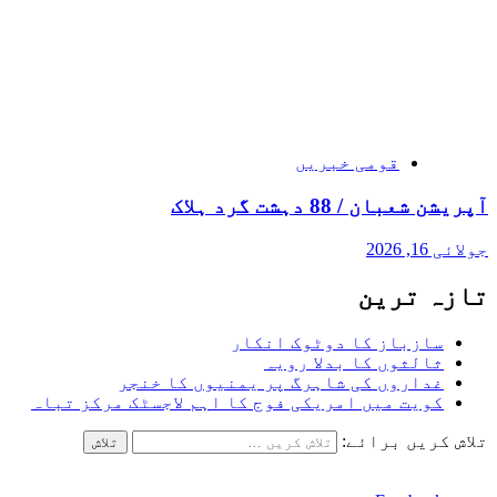
قومی خبریں
آپریشن شعبان / 88 دہشت گرد ہلاک
جولائی 16, 2026
تازہ ترین
سازباز کا دوٹوک انکار
ثالثوں کا بدلا رویہ
غداروں کی شاہرگ پر یمنیوں کا خنجر
کویت میں امریکی فوج کا اہم لاجسٹک مرکز تباہ
تلاش کریں برائے: