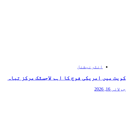
انٹرنیشنل
کویت میں امریکی فوج کا اہم لاجسٹک مرکز تباہ
جولائی 16, 2026