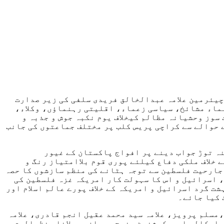
چیئرمین علامہ عبدالخالق فریدی سلفی کی زیر صدارت
ماء مشائخ، سیاسی زعماء، اقلیتی رہنماؤں، وکلاء،
جبری تسلط انسانیت سوز وحشیانہ مظالم کیخلاف یوم نکبہ جوش و جذبہ و
 حوالے سے کراچی پریس کلب پر مختلف جماعتوں کی جانب
ہ توڑ جواب دینے پر افواج پاکستان کے غیور
 خلاف ملکی دفاع کیلئے پوری قوم بلاامتیاز رنگ و
جارحیت فلسطین سے توجہ ہٹانے کی منظم سازشوں کا حصہ
 اسرائیل و اس کا سہولت کار امریکہ غزہ فلسطین کی
ت گرد اسرائیل و امریکہ کے خلاف پورے عالم اسلام اور
 کیا جائے۔
مسلم پرویز، علامہ سید محمد عقیل انجم قادری، علامہ
 اسکالر ایجوکیشنسٹ منوج چوہان، مولانا منظرالحق