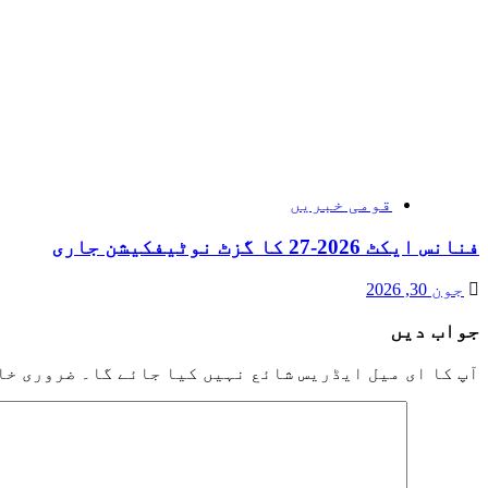
قومی خبریں
فنانس ایکٹ 2026-27 کا گزٹ نوٹیفکیشن جاری
جون 30, 2026
جواب دیں
آپ کا ای میل ایڈریس شائع نہیں کیا جائے گا۔
ضروری خا