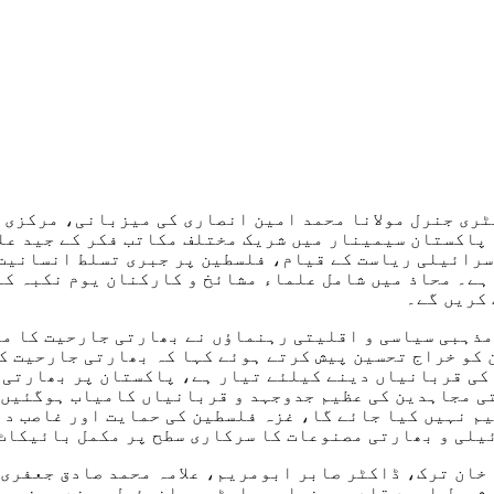
ری جنرل مولانا محمد امین انصاری کی میزبانی، مرکزی 
پاکستان سیمینار میں شریک مختلف مکاتب فکر کے جید عل
از شخصیات نے خطاب کرتے ہوئے 15 مئی کو اسرائیلی ریاست کے قیام، فلسطین پر 
ہے۔ محاذ میں شامل علماء مشائخ و کارکنان یوم نکبہ کے
کریں گے۔
مذہبی سیاسی و اقلیتی رہنماؤں نے بھارتی جارحیت کا من
 کو خراج تحسین پیش کرتے ہوئے کہا کہ بھارتی جارحیت کے
 کی قربانیاں دینے کیلئے تیار ہے، پاکستان پر بھارتی 
تی مجاہدین کی عظیم جدوجہد و قربانیاں کامیاب ہوگئیں،
م نہیں کیا جائے گا، غزہ فلسطین کی حمایت اور غاصب دہش
یلی و بھارتی مصنوعات کا سرکاری سطح پر مکمل بائیکاٹ
 خان ترک، ڈاکٹر صابر ابومریم، علامہ محمد صادق جعفری،
 شمیل احمد قادری حنبلی، پاسٹر عمانوئیل، ہندو مذہبی