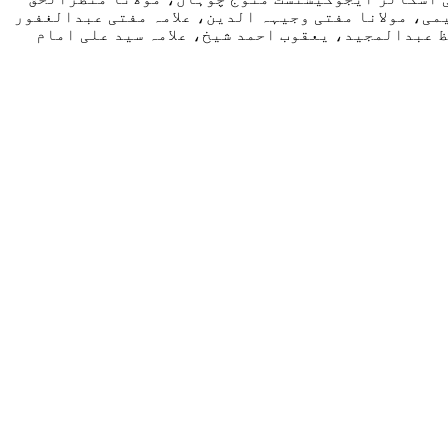
می، مولانا مفتی وجیہہ الدین، علامہ مفتی عبدالغفور
ظ عبدالمجید، یعقوب احمد شیخ، علامہ سید علی امام