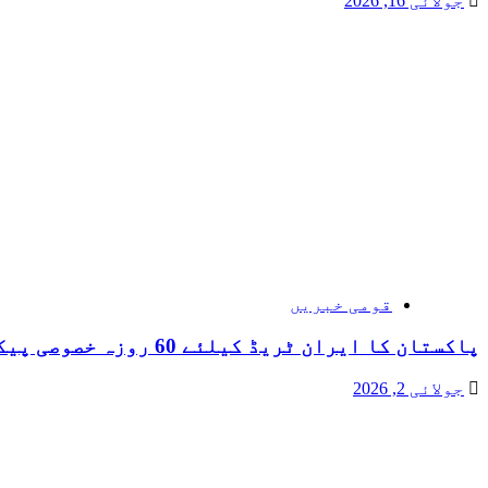
جولائی 16, 2026
قومی خبریں
پاکستان کا ایران ٹریڈ کیلئے 60 روزہ خصوصی پیکج
جولائی 2, 2026