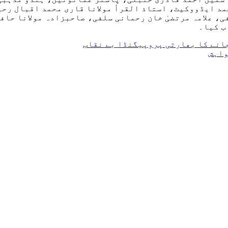
مد ایڈووکیٹ، استاذ القرأ مولانا قاری محمد اقبال رحی
ی، علامہ مرتضیٰ خان رحمانی سلفی، صاحبزادہ مولانا حاف
ب کیا۔
انے کا بھارتی پروپیگنڈا بے نقاب
واہش