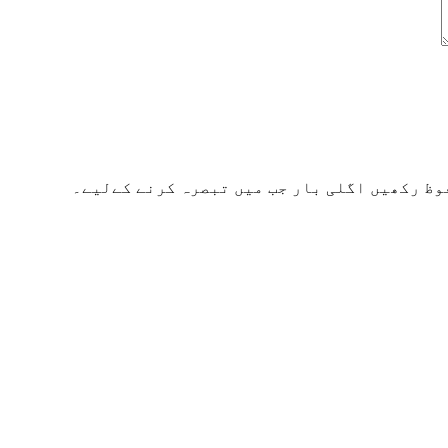
وظ رکھیں اگلی بار جب میں تبصرہ کرنے کےلیے۔