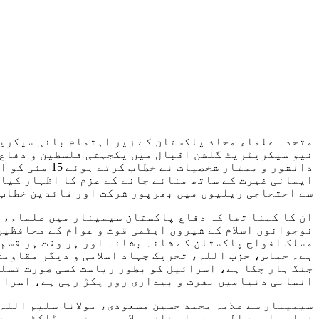
متحدہ علماء محاذ پاکستان کے زیر اہتمام بانی سیکریٹ
نیو سیکریٹریٹ گلشن اقبال میں یکجہتی فلسطین و دفاع 
دانشور و ممت
ایمانی غیرت کے ساتھ منائے جانے کے عزم کا اظہار کیا 
سے احتجاجی ریلیوں میں بھرپور شرکت اور قائدین خطاب 
ان کا کہنا تھا کہ دفاع پاکستان سیمینار میں علماء، 
نوجوانوں اسلام کے شیروں ایٹمی قوت و عوام کے محافظین
مسلک افواج پاکستان کے شانہ بشانہ اور ہر وقت ہر قسم
ہے۔ حماس، حزب اللہ، تحریک جہاد اسلامی و دیگر مقاوم
جنگ ہار چکا ہے، اسرائیل کو بطور ریاست کسی صورت تسلی
انسانی دنیامیں نفرت و بیداری زور پکڑ رہی ہے، اسرائ
سیمینار سے علامہ محمد حسین مسعودی، مولانا سلیم اللہ
خواجہ احمد الرحمن یار خان، علامہ پروفیسر ڈاکٹر سید