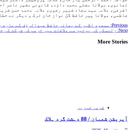
تھانوی، مولانا مفتی محمد داؤد، قانونی مشیر ناصر اح
اشرفی، علامہ سید سجاد شبیر رضوی، علامہ محمد حسن شریف
فاطمی، مولانا پیر حافظ گل نواز خان ترک و دیگر نے خطا
Post
Previous:
مسعود اظہر کے بھائی حافظ عبدالرؤف کے مارے ج
Next:
زلنسکی کی پوتین سے ملاقات میں ٹرمپ کی شرکت کی خ
navigation
More Stories
قومی خبریں
آپریشن شعبان / 88 دہشت گرد ہلاک