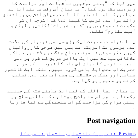
میں کہا کہ "یمنی حوثیوں نے شجاعت اور مزاحمت کا
زبردست مظاہرہ کیا۔” یہ بیان اُس وقت سامنے آیا ہے
جب امریکہ اور انصاراللہ کے درمیان آتش‌بس پر اتفاق
رائے ہوا ہے۔ ٹرمپ کا کہنا تھا کہ اگرچہ ان کی
حکومت نے حوثیوں پر "شدید ضربات” لگائیں، لیکن وہ
"بہت مقاوم” نکلے۔
یہ اعتراف درحقیقت ایک بڑی سیاسی تبدیلی کی علامت
ہے۔ برسوں تک امریکہ نے یمن میں فوجی کارروائیاں
کیں، مگر حوثی نہ صرف میدانِ جنگ میں ڈٹے رہے بلکہ
علاقائی سیاست میں ایک بااثر فریق کے طور پر بھی
ابھرے۔ ٹرمپ کا بیان اس بات کا ثبوت ہے کہ حوثی
تحریک اب محض ایک باغی گروہ نہیں، بلکہ ایک طاقتور
سیاسی اور عسکری حقیقت ہے جسے امریکہ بھی تسلیم
کرنے پر مجبور ہو گیا ہے۔
یہ بیان انصاراللہ کے لیے ایک علامتی فتح کی حیثیت
رکھتا ہے اور اس سے واضح ہوتا ہے کہ عالمی سطح پر
یمنی عوام کی مزاحمت کو اب سنجیدگی سے لیا جا رہا
ہے۔
Post navigation
Previous:
نئے پاپ کے انتخاب پہ اتفاق نہ ھو سکا