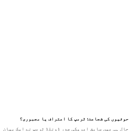
حوثیوں کی شجاعت: ٹرمپ کا اعتراف یا مجبوری؟
حال ہی میں سابق امریکی صدر ڈونلڈ ٹرمپ نے ایک بیان