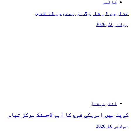
کالمز
غداروں کی شاہرگ پر یمنیوں کا خنجر
جولائی 22, 2026
انٹرنیشنل
کویت میں امریکی فوج کا اہم لاجسٹک مرکز تباہ
جولائی 16, 2026