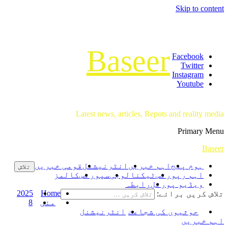
Skip to content
Baseer
Facebook
Twitter
Instagram
Youtube
Latest news, articles, Repots and reality media
Primary Menu
Baseer
ہوم پیج
اہم خبریں
انٹرنیشنل
قومی خبریں
اہم رپورٹس
ٹیکنالوجی
سپورٹس
کالمز
ویڈیو پورٹل
رابطہ
2025
Home
تلاش کریں برائے:
مئی
8
حوثیوں کی شجاعت
انٹرنیشنل
اہم خبریں