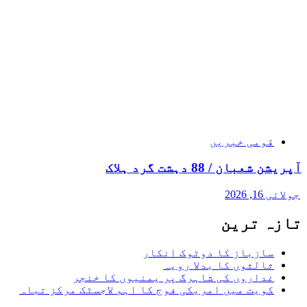
قومی خبریں
آپریشن شعبان / 88 دہشت گرد ہلاک
جولائی 16, 2026
تازہ ترین
سازباز کا دوٹوک انکار
ثالثوں کا بدلا رویہ
غداروں کی شاہرگ پر یمنیوں کا خنجر
کویت میں امریکی فوج کا اہم لاجسٹک مرکز تباہ