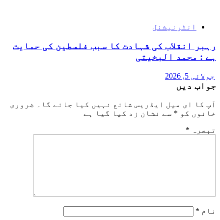
انٹرنیشنل
رہبر انقلاب کی شہادت کا سبب فلسطین کی حمایت
ہے : محمد البخیتی
جولائی 5, 2026
جواب دیں
آپ کا ای میل ایڈریس شائع نہیں کیا جائے گا۔
ضروری
خانوں کو
*
سے نشان زد کیا گیا ہے
تبصرہ
*
نام
*