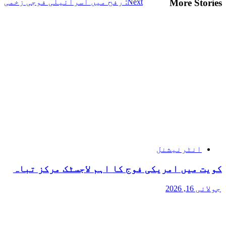
More Stories
Next:
رفح میں اسرائیلی فوجی زخمی
انٹرنیشنل
کویت میں امریکی فوج کا اہم لاجسٹک مرکز تباہ
جولائی 16, 2026