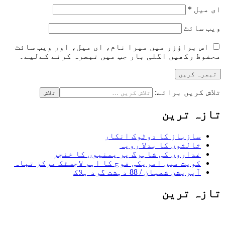
ای میل
*
ویب‌ سائٹ
اس براؤزر میں میرا نام، ای میل، اور ویب سائٹ
محفوظ رکھیں اگلی بار جب میں تبصرہ کرنے کےلیے۔
تلاش کریں برائے:
تازہ ترین
سازباز کا دوٹوک انکار
ثالثوں کا بدلا رویہ
غداروں کی شاہرگ پر یمنیوں کا خنجر
کویت میں امریکی فوج کا اہم لاجسٹک مرکز تباہ
آپریشن شعبان / 88 دہشت گرد ہلاک
تازہ ترین