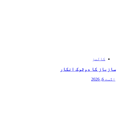
کالمز
سازباز کا دوٹوک انکار
اگست 6, 2026