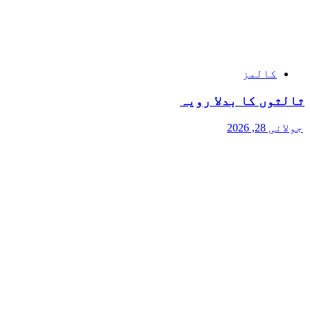
کالمز
ثالثوں کا بدلا رویہ
جولائی 28, 2026