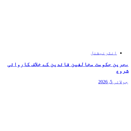
انٹرنیشنل
بحرین حکومت مخالفین قائدین کے خلاف کاروائی
شروع
جولائی 5, 2026