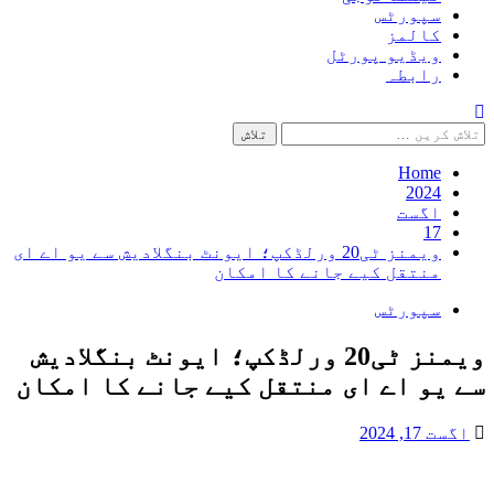
سپورٹس
کالمز
ویڈیو پورٹل
رابطہ
تلاش
کریں
برائے:
Home
2024
اگست
17
ویمنز ٹی20 ورلڈکپ؛ ایونٹ بنگلادیش سے یو اے ای
منتقل کیے جانے کا امکان
سپورٹس
ویمنز ٹی20 ورلڈکپ؛ ایونٹ بنگلادیش
سے یو اے ای منتقل کیے جانے کا امکان
اگست 17, 2024