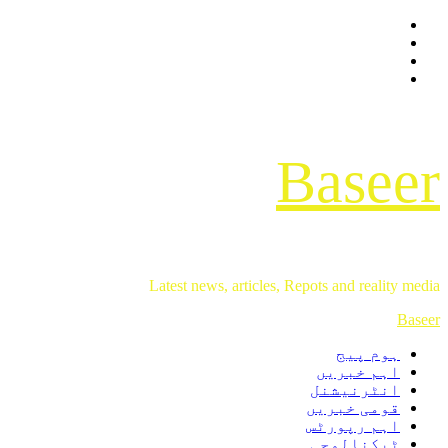
Facebook
Skip
Twitter
to
Instagram
content
Youtube
Baseer
Latest news, articles, Repots and reality media
Primary
Baseer
Menu
ہوم پیج
اہم خبریں
انٹرنیشنل
قومی خبریں
اہم رپورٹس
ٹیکنالوجی