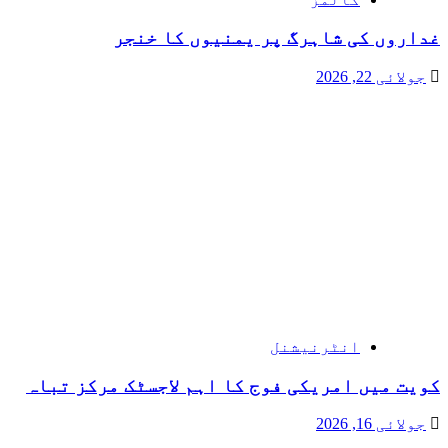
غداروں کی شاہرگ پر یمنیوں کا خنجر
جولائی 22, 2026
انٹرنیشنل
کویت میں امریکی فوج کا اہم لاجسٹک مرکز تباہ
جولائی 16, 2026