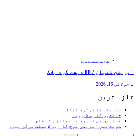
قومی خبریں
آپریشن شعبان / 88 دہشت گرد ہلاک
جولائی 16, 2026
تازہ ترین
سازباز کا دوٹوک انکار
ثالثوں کا بدلا رویہ
غداروں کی شاہرگ پر یمنیوں کا خنجر
کویت میں امریکی فوج کا اہم لاجسٹک مرکز تباہ