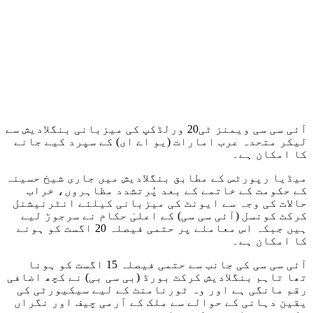
آئی سی سی ویمنز ٹی20 ورلڈکپ کی میزبانی بنگلادیش سے
لیکر متحدہ عرب امارات (یو اے ای) کے سپرد کیے جانے
کا امکان ہے۔
میڈیا رپورٹس کے مطابق بنگلادیش میں جاری شیخ حسینہ
کے حکومت کے خاتمے کے بعد پُرتشدد مظاہروں، خراب
حالات کی وجہ سے ایونٹ کی میزبانی کیلئے انٹرنیشنل
کرکٹ کونسل (آئی سی سی) کے اعلیٰ حکام نے سرجوڑ لیے
ہیں جبکہ اس معاملے پر حتمی فیصلہ 20 اگست کو ہونے
کا امکان ہے۔
آئی سی سی کی جانب سے حتمی فیصلہ 15 اگست کو ہونا
تھا تاہم بنگلادیش کرکٹ بورڈ (بی سی بی) نے کچھ اضافی
رقم مانگی ہے اور وہ ٹورنامنٹ کے لیے سیکیورٹی کی
یقین دہانی کے حوالے سے ملک کے آرمی چیف اور نگراں