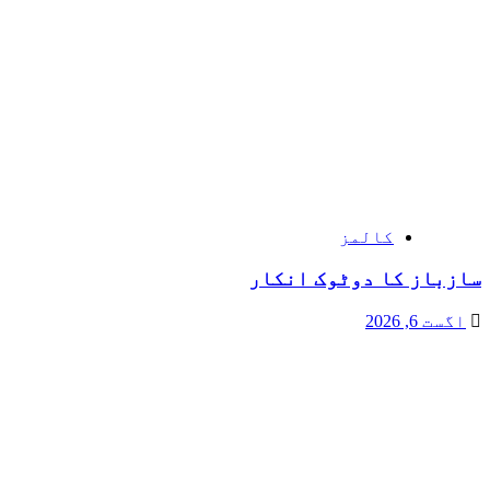
کالمز
سازباز کا دوٹوک انکار
اگست 6, 2026