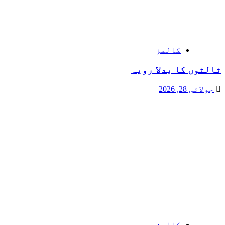
کالمز
ثالثوں کا بدلا رویہ
جولائی 28, 2026
کالمز