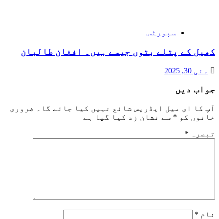
سپورٹس
کھیل کے پتلے بتوں جیسے ہیں۔ افغان طالبان
مئی 30, 2025
جواب دیں
آپ کا ای میل ایڈریس شائع نہیں کیا جائے گا۔
ضروری
خانوں کو
*
سے نشان زد کیا گیا ہے
تبصرہ
*
نام
*