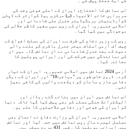
کی ایک جھلک پیش کی ۔
اس نمائش کا افتتاح، ایران کے اعلی فوجی وفد کی
سربراہی خاتم الانبیاء (ص) مرکزی ہیڈ کوارٹر کے ڈپٹی
کوآرڈینیٹر بریگیڈیئر جنرل علی شادمانی اور
اسلامی جمہوریہ ایران کے روس میں سفیر کاظم جلالی کی
موجودگی میں کیا گیا۔
روس کے وزیر دفاع کی طرف سے ایران کی مسلح افواج کے
چیف آف آرمی اسٹاف میجر جنرل باقری کو ملنے والی
دعوت کے بعد جنرل شادمانی نے ان نمائش گاہ میں ان
کی نمائندگی میں شرکت کی اور ایرانی پویلین کا
معائنہ کیا۔
آرمی 2024 نمائش میں اسلامی جمہوریہ ایران کے تیار
کردہ ڈرون خاص طور پر "مہاجر-10” اور ایران کے دیگر
دفاعی ساز و سامان کو دیکھنے والوں کی کافی بھیڑ
تھی۔
اس نمائش میں ایران میں بنائے گئے ریڈار اور
الیکٹرانک جنگی سسٹم کو بھی پیش کیا گيا تاکہ دنیا
کو ایران کی فوجی اور دفاعی صلاحیتوں کا علم ہو۔
اسلامی جمہوریہ ایران کی وزارت دفاع نے امسال بھی
مسلسل تیسرے سال روس نمائش میں حصہ لیا اور نمائش
میں ایرانی پویلین کا رقبہ 431 مربع میٹر ہے۔