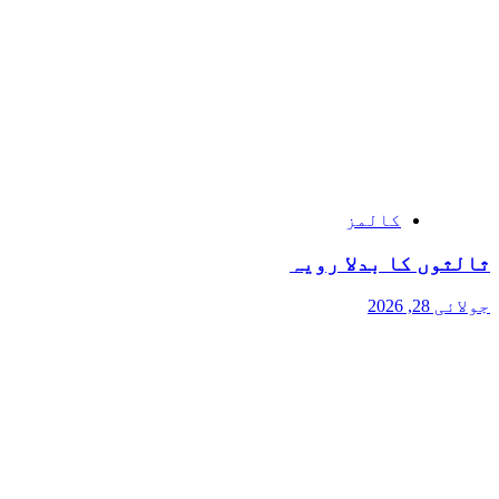
کالمز
ثالثوں کا بدلا رویہ
جولائی 28, 2026