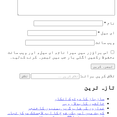
نام
*
ای میل
*
ویب‌ سائٹ
اس براؤزر میں میرا نام، ای میل، اور ویب سائٹ
محفوظ رکھیں اگلی بار جب میں تبصرہ کرنے کےلیے۔
تلاش کریں برائے:
تازہ ترین
سازباز کا دوٹوک انکار
ثالثوں کا بدلا رویہ
غداروں کی شاہرگ پر یمنیوں کا خنجر
کویت میں امریکی فوج کا اہم لاجسٹک مرکز تباہ