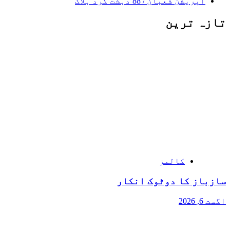
آپریشن شعبان / 88 دہشت گرد ہلاک
تازہ ترین
کالمز
سازباز کا دوٹوک انکار
اگست 6, 2026