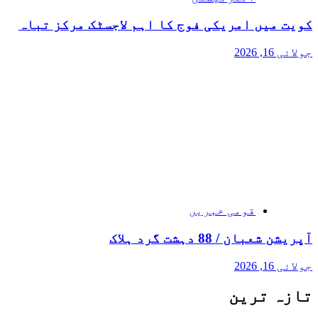
کویت میں امریکی فوج کا اہم لاجسٹک مرکز تباہ
جولائی 16, 2026
قومی خبریں
آپریشن شعبان / 88 دہشت گرد ہلاک
جولائی 16, 2026
تازہ ترین