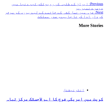
Previous:
ایران کے طلبہ کی روبوٹکس ٹیم دنیا میں
دوسرے نمبر پر
Next:
غزہ میں نسل کشی کے خاتمے کے لیے یورپ کو موثر
کردار ادا کرنا چاہیے، صدر مملکت
More Stories
انٹرنیشنل
کویت میں امریکی فوج کا اہم لاجسٹک مرکز تباہ