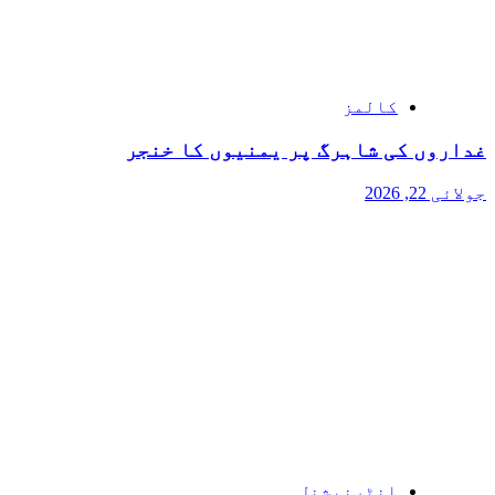
کالمز
غداروں کی شاہرگ پر یمنیوں کا خنجر
جولائی 22, 2026
انٹرنیشنل