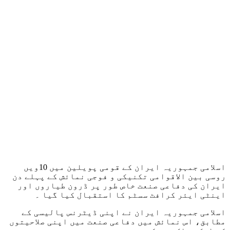
اسلامی جمہوریہ ایران کے قومی پویلین میں 10ویں
روسی بین الاقوامی تکنیکی و فوجی نمائش کے پہلے دن
ایران کی دفاعی صنعت خاص طور پر ڈرون طیاروں اور
اینٹی ایئر کرافٹ سسٹم کا استقبال کیا گيا ۔
اسلامی جمہوریہ ایران نے اپنی ڈیٹرنس پالیسی کے
مطابق، اس نمائش میں دفاعی صنعت میں اپنی صلاحیتوں