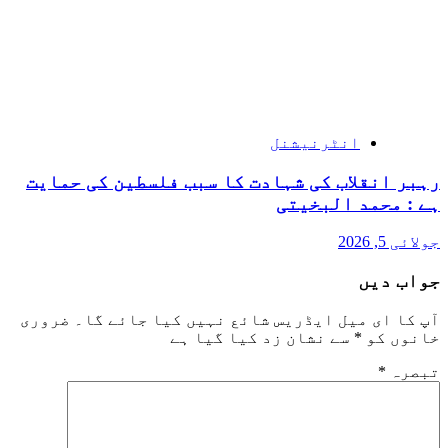
انٹرنیشنل
رہبر انقلاب کی شہادت کا سبب فلسطین کی حمایت
ہے : محمد البخیتی
جولائی 5, 2026
جواب دیں
آپ کا ای میل ایڈریس شائع نہیں کیا جائے گا۔
ضروری
خانوں کو
*
سے نشان زد کیا گیا ہے
تبصرہ
*