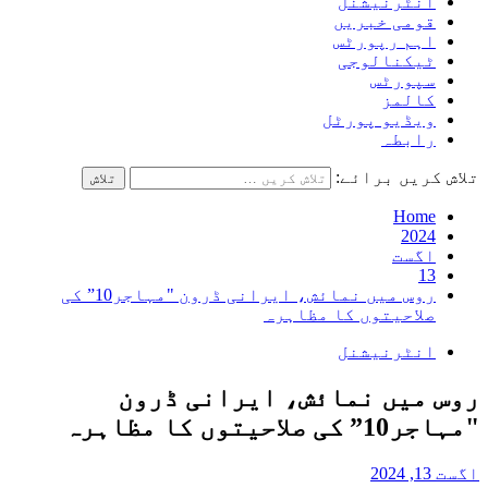
انٹرنیشنل
قومی خبریں
اہم رپورٹس
ٹیکنالوجی
سپورٹس
کالمز
ویڈیو پورٹل
رابطہ
تلاش کریں برائے:
Home
2024
اگست
13
روس میں نمائش، ایرانی ڈرون "مہاجر10” کی
صلاحیتوں کا مظاہرہ
انٹرنیشنل
روس میں نمائش، ایرانی ڈرون
"مہاجر10” کی صلاحیتوں کا مظاہرہ
اگست 13, 2024