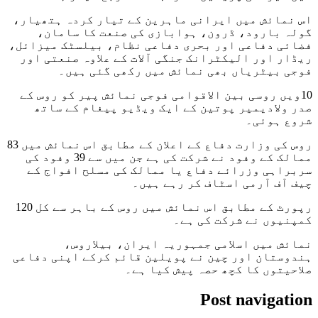
اس نمائش میں ایرانی ماہرین کے تیار کردہ ہتھیار،
گولہ بارود، ڈرون، ہوابازی کی صنعت کا سامان،
فضائی دفاعی اور بحری دفاعی نظام، بیلسٹک میزائل،
ریڈار اور الیکٹرانک جنگی آلات کے علاوہ صنعتی اور
فوجی بیٹریاں بھی نمائش میں رکھی گئی ہیں۔
10ویں روسی بین الاقوامی فوجی نمائش پیر کو روس کے
صدر ولادیمیر پوتین کے ایک ویڈیو پیغام کے ساتھ
شروع ہوئی۔
روس کی وزارت دفاع کے اعلان کے مطابق اس نمائش میں 83
ممالک کے وفود نے شرکت کی ہے جن میں سے 39 وفود کی
سربراہی وزرائے دفاع یا ممالک کی مسلح افواج کے
چیف آف آرمی اسٹاف کر رہے ہیں۔
رپورٹ کے مطابق اس نمائش میں روس کے باہر سے کل 120
کمپنیوں نے شرکت کی ہے۔
نمائش میں اسلامی جمہوریہ ایران، بیلاروس،
ہندوستان اور چین نے پویلین قائم کرکے اپنی دفاعی
صلاحیتوں کا کچھ حصہ پیش کیا ہے۔
Post navigation