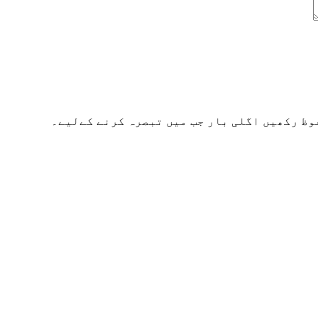
وظ رکھیں اگلی بار جب میں تبصرہ کرنے کےلیے۔