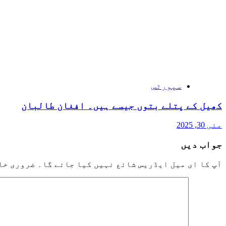
سپورٹس
کھیل کے پتلے بتوں جیسے ہیں۔ افغان طالبان
مئی 30, 2025
جواب دیں
آپ کا ای میل ایڈریس شائع نہیں کیا جائے گا۔
ضروری خا