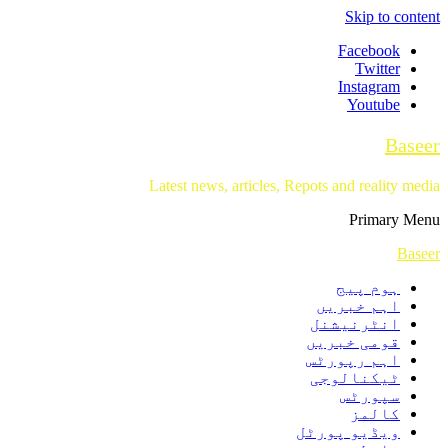
Skip to content
Facebook
Twitter
Instagram
Youtube
Baseer
Latest news, articles, Repots and reality media
Primary Menu
Baseer
ہوم پیج
اہم خبریں
انٹرنیشنل
قومی خبریں
اہم رپورٹس
ٹیکنالوجی
سپورٹس
کالمز
ویڈیو پورٹل