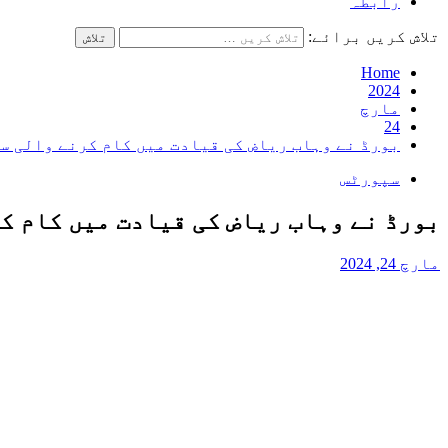
رابطہ
تلاش کریں برائے:
Home
2024
مارچ
24
بورڈ نے وہاب ریاض کی قیادت میں کام کرنے والی س
سپورٹس
بورڈ نے وہاب ریاض کی قیادت میں کام ک
مارچ 24, 2024