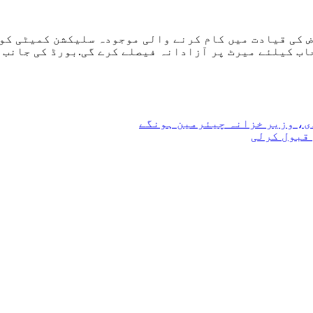
ض کی قیادت میں کام کرنے والی موجودہ سلیکشن کمیٹی کو
اب کیلئے میرٹ پر آزادانہ فیصلے کرے گی.بورڈ کی جانب س
دی، وزیر خزانہ چیئرمین ہونگے
قبول کرلی