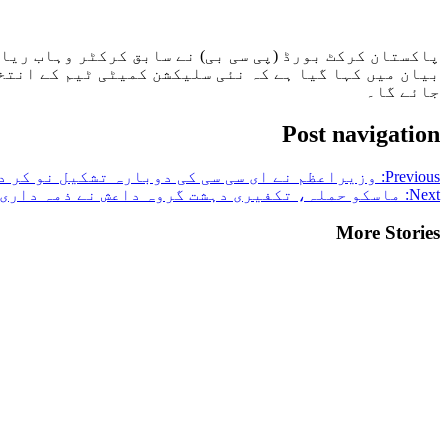
پاکستان کرکٹ بورڈ (پی سی بی) نے سابق کرکٹر وہاب ریا
بیان میں کہا گیا ہے کہ نئی سلیکشن کمیٹی ٹیم کے انتخ
جائے گا۔
Post navigation
Previous:
وزیراعظم نے ای سی سی کی دوبارہ تشکیل نو کر 
Next:
ماسکو حملہ، تکفیری دہشت گروہ داعش نے ذمہ داری 
More Stories