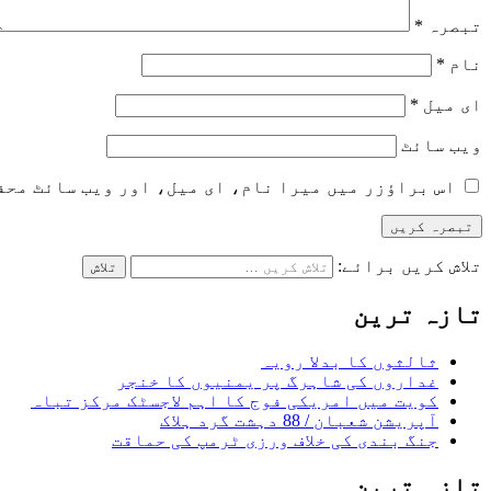
تبصرہ
*
نام
*
ای میل
*
ویب‌ سائٹ
اس براؤزر میں میرا نام، ای میل، اور ویب سائٹ محف
تلاش کریں برائے:
تازہ ترین
ثالثوں کا بدلا رویہ
غداروں کی شاہرگ پر یمنیوں کا خنجر
کویت میں امریکی فوج کا اہم لاجسٹک مرکز تباہ
آپریشن شعبان / 88 دہشت گرد ہلاک
جنگ بندی کی خلاف ورزی ٹرمپ کی حماقت
تازہ ترین