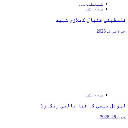
اہم خبریں
سپورٹس
فلسطینی فٹبال کھلاڑی شہید
جولائی 1, 2026
سپورٹس
لیونل میسی کا نیا عالمی ریکارڈ
جون 28, 2026