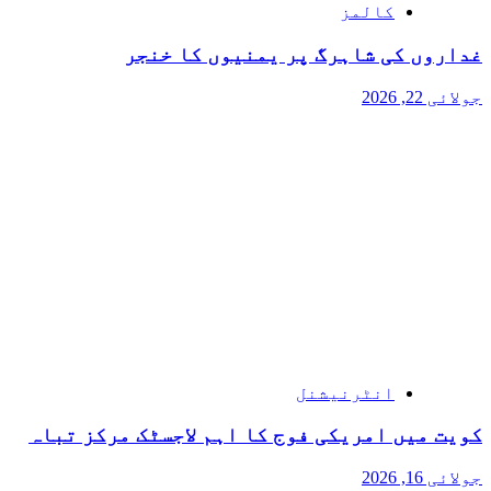
کالمز
غداروں کی شاہرگ پر یمنیوں کا خنجر
جولائی 22, 2026
انٹرنیشنل
کویت میں امریکی فوج کا اہم لاجسٹک مرکز تباہ
جولائی 16, 2026