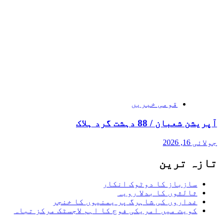
قومی خبریں
آپریشن شعبان / 88 دہشت گرد ہلاک
جولائی 16, 2026
تازہ ترین
سازباز کا دوٹوک انکار
ثالثوں کا بدلا رویہ
غداروں کی شاہرگ پر یمنیوں کا خنجر
کویت میں امریکی فوج کا اہم لاجسٹک مرکز تباہ