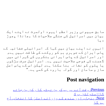
سابق صہیونی وزیر اعظم ایہود اولمرٹ نے اپنے ایک
بیان میں اسرائیل کی جنگی صلاحیات کا بھانڈا پھوڑ
دیا
انہوں نے اپنے بیان میں کہا کہ اسرائیلی فضائیہ کے
پاس ایران کے جوہری بم کو روکنے کی طاقت نہیں ہے،
اور اسرائیل کے پاس ایرانی بنکروں کی گہرائی میں
گھسنے کی فوجی صلاحیت نہیں ہے۔ اسرائیل صرف سڑکوں
یا پلوں کو نشانہ بنا سکتا ہے، لیکن اس کے پاس اصل
ساز و سامان اور گولہ بارود کی کمی ہے۔”
Post navigation
Previous:
وقت آنے پر یوکرین نیٹو کا رکن بن جائے
گا:اسٹولٹن برگ
Next:
پنجاب اور سندھ کے وزرائے اعلیٰ کا انتخاب آج
ہو گا