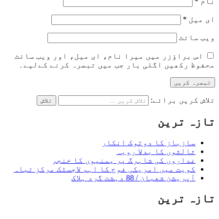
نام
*
ای میل
*
ویب‌ سائٹ
اس براؤزر میں میرا نام، ای میل، اور ویب سائٹ
محفوظ رکھیں اگلی بار جب میں تبصرہ کرنے کےلیے۔
تلاش کریں برائے:
تازہ ترین
سازباز کا دوٹوک انکار
ثالثوں کا بدلا رویہ
غداروں کی شاہرگ پر یمنیوں کا خنجر
کویت میں امریکی فوج کا اہم لاجسٹک مرکز تباہ
آپریشن شعبان / 88 دہشت گرد ہلاک
تازہ ترین