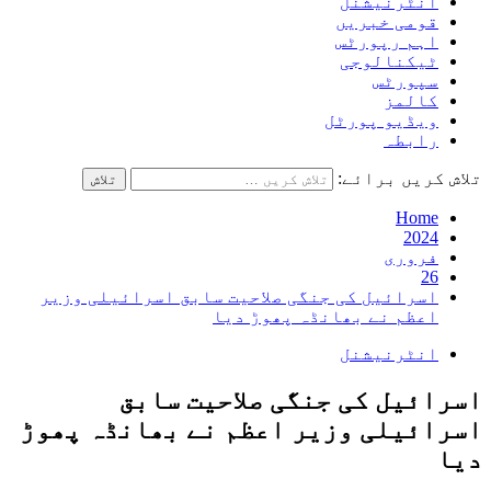
انٹرنیشنل
قومی خبریں
اہم رپورٹس
ٹیکنالوجی
سپورٹس
کالمز
ویڈیو پورٹل
رابطہ
تلاش کریں برائے:
Home
2024
فروری
26
اسرائیل کی جنگی صلاحیت سابق اسرائیلی وزیر
اعظم نے بھانڈہ پھوڑ دیا
انٹرنیشنل
اسرائیل کی جنگی صلاحیت سابق
اسرائیلی وزیر اعظم نے بھانڈہ پھوڑ
دیا