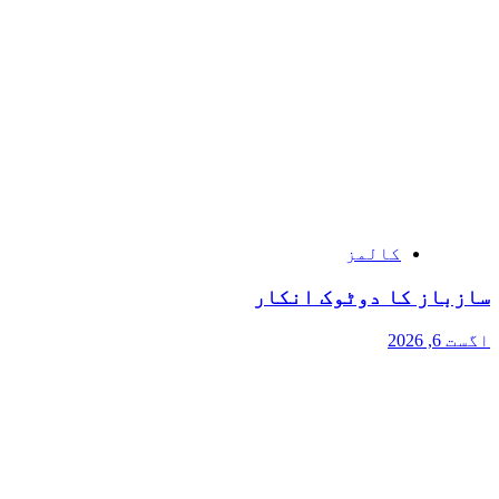
کالمز
سازباز کا دوٹوک انکار
اگست 6, 2026