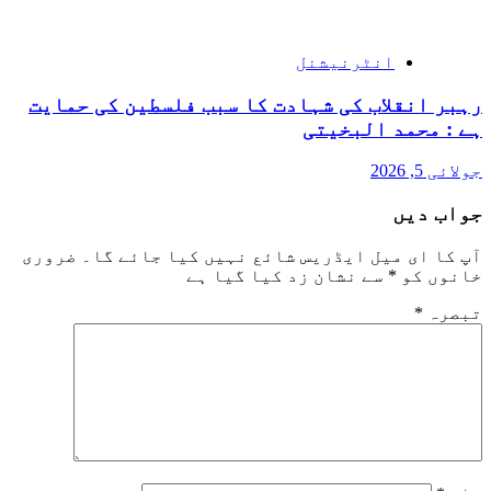
انٹرنیشنل
رہبر انقلاب کی شہادت کا سبب فلسطین کی حمایت
ہے : محمد البخیتی
جولائی 5, 2026
جواب دیں
آپ کا ای میل ایڈریس شائع نہیں کیا جائے گا۔
ضروری
خانوں کو
*
سے نشان زد کیا گیا ہے
تبصرہ
*