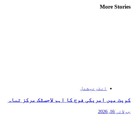
More Stories
انٹرنیشنل
کویت میں امریکی فوج کا اہم لاجسٹک مرکز تباہ
جولائی 16, 2026