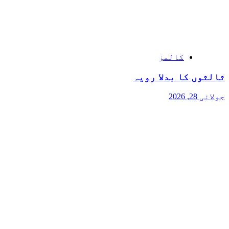
کالمز
ثالثوں کا بدلا رویہ
جولائی 28, 2026