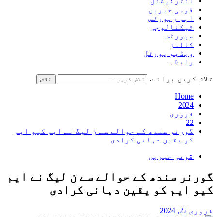
انٹرنیشنل
قومی خبریں
اہم رپورٹس
ٹیکنالوجی
سپورٹس
کالمز
ویڈیو پورٹل
رابطہ
تلاش کریں برائے:
Home
2024
فروری
22
گورنر سندھ کے حوالے سے ن لیگ نے ایم کیو ایم
کو یقین دہانی کرادی
قومی خبریں
گورنر سندھ کے حوالے سے ن لیگ نے ایم
کیو ایم کو یقین دہانی کرادی
فروری 22, 2024