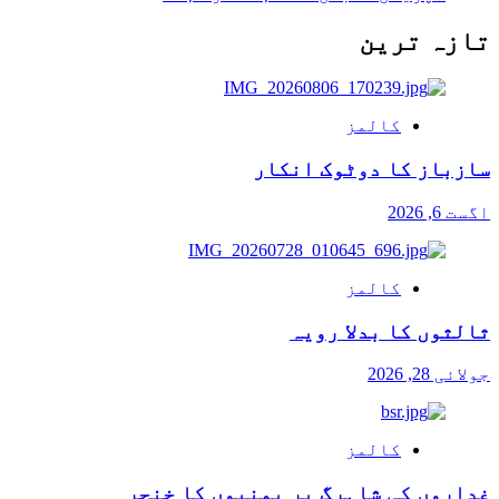
تازہ ترین
کالمز
سازباز کا دوٹوک انکار
اگست 6, 2026
کالمز
ثالثوں کا بدلا رویہ
جولائی 28, 2026
کالمز
غداروں کی شاہرگ پر یمنیوں کا خنجر