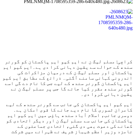
کراچی: مسلم لیگ ن نے ایم کیو ایم پاکستان کو گورنر
سندھ کے حوالے سے یقین دہانی کرا دی ہے۔ایم کیو ایم
پاکستان اور مسلم لیگ ن کے درمیان مزاکرات کی
اندرونی کہانی سامنے آگئی۔ ذرائع کے مطابق ایم کیو
ایم پاکستان گورنر سندھ کے لیے جس کا نام دے گی اسے
گورنر سندھ مقرر کیا جائے گا جس پر مسلم لیگ ن نے
یقین دہانی کروا دی۔
ایم کیو ایم پاکستان کی جانب سے گورنر سندھ کے لیے
کامران ٹسوری کا نام دیے جانے کا قوی امکان ہے۔
دوسری جانب، اسلام آباد سندھ ہاؤس میں ایم کیو ایم
پاکستان کی جانب سے مسلم لیگ ن اور دیگر اتحادی کو
کھانے کی دعوت بھی دی گئی، اتحادی جماعتوں کے
نامزد وزیر اعظم شہباز شریف نے ظہرانے میں شرکت