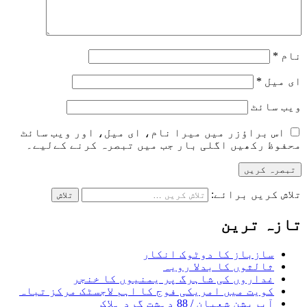
نام
*
ای میل
*
ویب‌ سائٹ
اس براؤزر میں میرا نام، ای میل، اور ویب سائٹ
محفوظ رکھیں اگلی بار جب میں تبصرہ کرنے کےلیے۔
تلاش کریں برائے:
تازہ ترین
سازباز کا دوٹوک انکار
ثالثوں کا بدلا رویہ
غداروں کی شاہرگ پر یمنیوں کا خنجر
کویت میں امریکی فوج کا اہم لاجسٹک مرکز تباہ
آپریشن شعبان / 88 دہشت گرد ہلاک