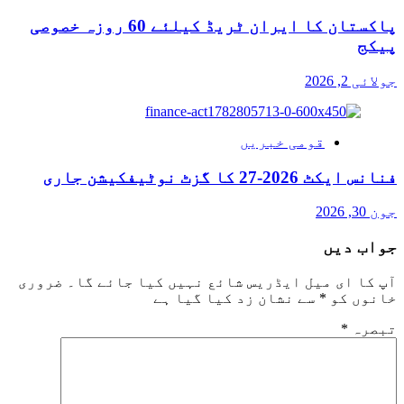
پاکستان کا ایران ٹریڈ کیلئے 60 روزہ خصوصی
پیکج
جولائی 2, 2026
قومی خبریں
فنانس ایکٹ 2026-27 کا گزٹ نوٹیفکیشن جاری
جون 30, 2026
جواب دیں
آپ کا ای میل ایڈریس شائع نہیں کیا جائے گا۔
ضروری
خانوں کو
*
سے نشان زد کیا گیا ہے
تبصرہ
*