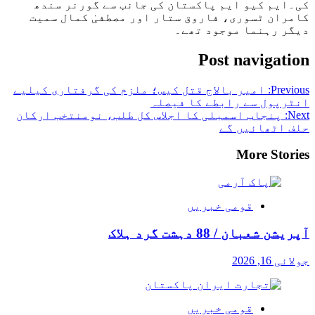
کی۔ایم کیو ایم پاکستان کی جانب سے گورنر سندھ
کامران ٹسوری، فاروق ستار اور مصطفیٰ کمال سمیت
دیگر رہنما موجود تھے۔
Post navigation
Previous:
امیر بالاج قتل کیس؛ ملزم کی گرفتاری کیلیے
انٹرپول سے رابطے کا فیصلہ
Next:
پنجاب اسمبلی کا اجلاس کل طلب، نومنتخب ارکان
حلف اٹھائیں گے
More Stories
قومی خبریں
آپریشن شعبان / 88 دہشت گرد ہلاک
جولائی 16, 2026
قومی خبریں