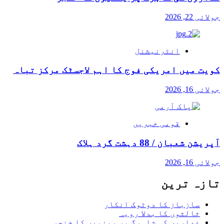
جولائی 22, 2026
انٹرنیشنل
کویت میں امریکی فوج کا اہم لاجسٹک مرکز تباہ
جولائی 16, 2026
قومی خبریں
آپریشن شعبان / 88 دہشت گرد ہلاک
جولائی 16, 2026
تازہ ترین
سازباز کا دوٹوک انکار
ثالثوں کا بدلا رویہ
غداروں کی شاہرگ پر یمنیوں کا خنجر