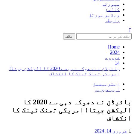
سپورٹس
کالمز
ویڈیو پورٹل
رابطہ
تلاش
کریں
برائے:
Home
2024
فروری
14
بائیڈن نے دھوکہ دہی سے 2020 کا الیکشن جیتا!
امریکی تھنک ٹینک کا انکشاف
انٹرنیشنل
اہم خبریں
بائیڈن نے دھوکہ دہی سے 2020 کا
الیکشن جیتا! امریکی تھنک ٹینک کا
انکشاف
فروری 14, 2024