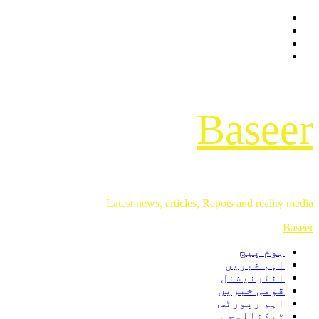
Facebook
Skip
Twitter
to
Instagram
content
Youtube
Baseer
Latest news, articles, Repots and reality media
Primary
Baseer
Menu
ہوم پیج
اہم خبریں
انٹرنیشنل
قومی خبریں
اہم رپورٹس
ٹیکنالوجی