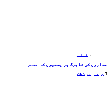
کالمز
غداروں کی شاہرگ پر یمنیوں کا خنجر
جولائی 22, 2026