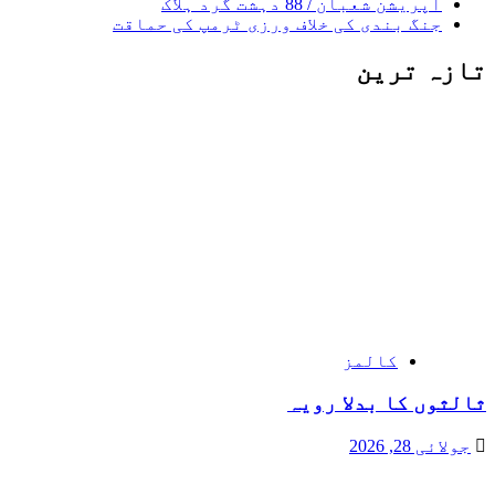
آپریشن شعبان / 88 دہشت گرد ہلاک
جنگ بندی کی خلاف ورزی ٹرمپ کی حماقت
تازہ ترین
کالمز
ثالثوں کا بدلا رویہ
جولائی 28, 2026