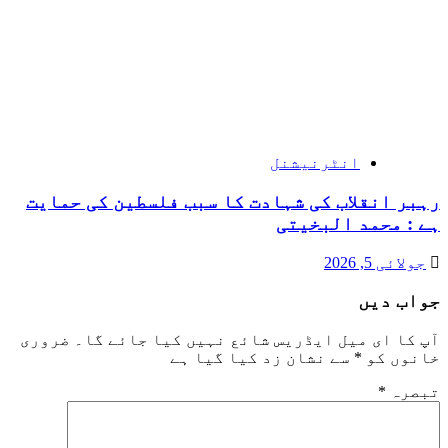
انٹرنیشنل
رہبر انقلاب کی شہادت کا سبب فلسطین کی حمایت
ہے : محمد البخیتی
جولائی 5, 2026
جواب دیں
آپ کا ای میل ایڈریس شائع نہیں کیا جائے گا۔
ضروری
خانوں کو
*
سے نشان زد کیا گیا ہے
تبصرہ
*