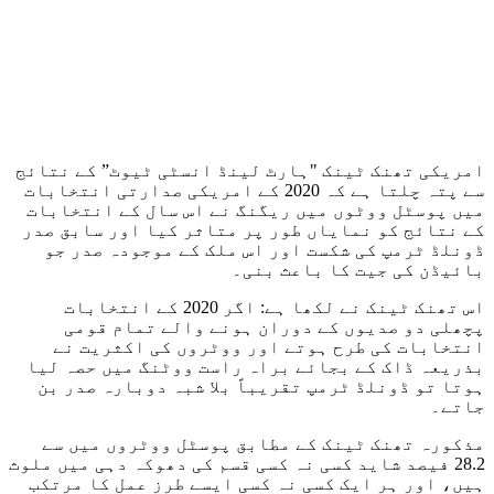
امریکی تھنک ٹینک "ہارٹ لینڈ انسٹی ٹیوٹ” کے نتائج
سے پتہ چلتا ہے کہ 2020 کے امریکی صدارتی انتخابات
میں پوسٹل ووٹوں میں ریگنگ نے اس سال کے انتخابات
کے نتائج کو نمایاں طور پر متاثر کیا اور سابق صدر
ڈونلڈ ٹرمپ کی شکست اور اس ملک کے موجودہ صدر جو
بائیڈن کی جیت کا باعث بنی۔
اس تھنک ٹینک نے لکھا ہے: اگر 2020 کے انتخابات
پچھلی دو صدیوں کے دوران ہونے والے تمام قومی
انتخابات کی طرح ہوتے اور ووٹروں کی اکثریت نے
بذریعہ ڈاک کے بجائے براہ راست ووٹنگ میں حصہ لیا
ہوتا تو ڈونلڈ ٹرمپ تقریباً بلا شبہ دوبارہ صدر بن
جاتے۔
مذکورہ تھنک ٹینک کے مطابق پوسٹل ووٹروں میں سے
28.2 فیصد شاید کسی نہ کسی قسم کی دھوکہ دہی میں ملوث
ہیں، اور ہر ایک کسی نہ کسی ایسے طرز عمل کا مرتکب