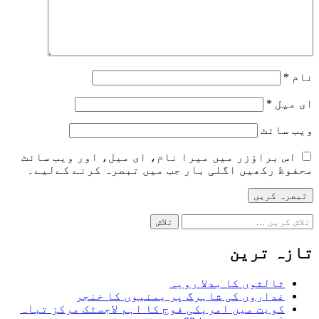
نام
*
ای میل
*
ویب‌ سائٹ
اس براؤزر میں میرا نام، ای میل، اور ویب سائٹ
محفوظ رکھیں اگلی بار جب میں تبصرہ کرنے کےلیے۔
تلاش
کریں
برائے:
تازہ ترین
ثالثوں کا بدلا رویہ
غداروں کی شاہرگ پر یمنیوں کا خنجر
کویت میں امریکی فوج کا اہم لاجسٹک مرکز تباہ