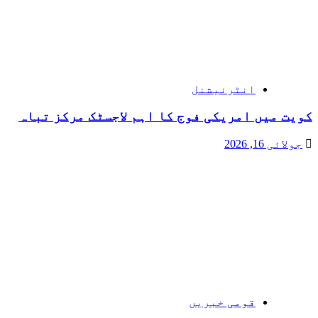
انٹرنیشنل
کویت میں امریکی فوج کا اہم لاجسٹک مرکز تباہ
جولائی 16, 2026
قومی خبریں