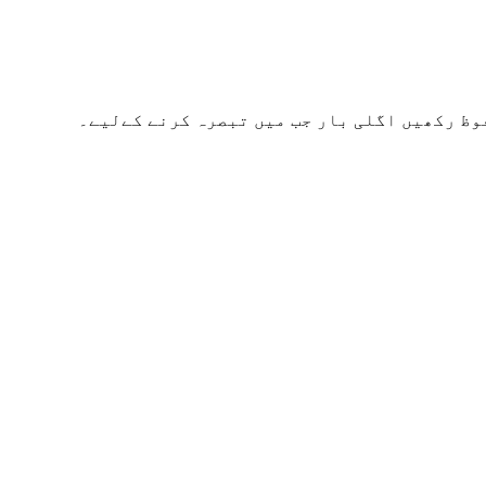
وظ رکھیں اگلی بار جب میں تبصرہ کرنے کےلیے۔