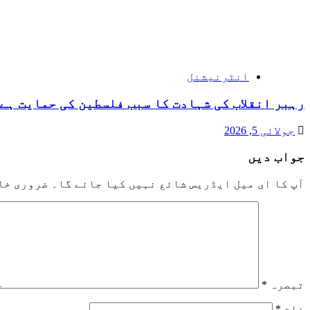
انٹرنیشنل
رہبر انقلاب کی شہادت کا سبب فلسطین کی حمایت ہے 
جولائی 5, 2026
جواب دیں
آپ کا ای میل ایڈریس شائع نہیں کیا جائے گا۔
ضروری خا
تبصرہ
*
نام
*