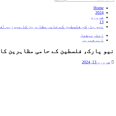
کریں
برائے:
Home
2024
فروری
13
نیو یارک، فلسطین کے حامی مظاہرین کا میوزیم آف 
انٹرنیشنل
اہم خبریں
نیو یارک، فلسطین کے حامی مظاہرین کا م
فروری 13, 2024