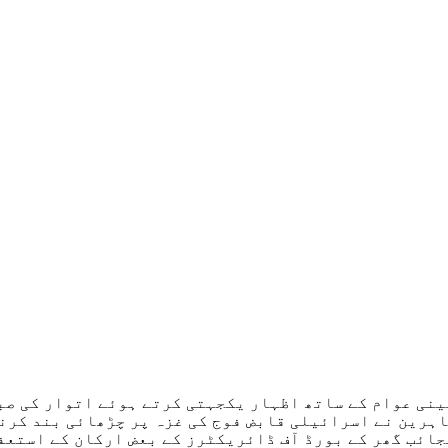
نی عوام کے ساتھ اظہار یکجہتی کرتے ہوئے اتوار کی صب
ظاہرین نے اسرائیلی قابض فوج کی غزہ پر چڑھائی بند کرن
ئب گھر کے بورڈ آف ڈائریکٹرز کے بعض ارکان کے استعفیٰ