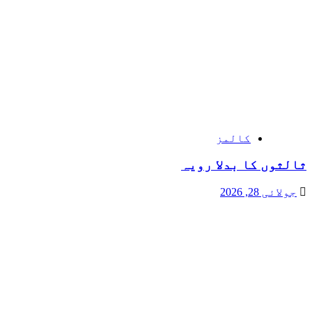
کالمز
ثالثوں کا بدلا رویہ
جولائی 28, 2026