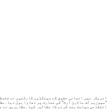
امریکہ میں انسانی حقوق کے سینکڑوں کارکنوں نے فلسطی
"میوزیم آف ماڈرن آرٹ” کی عمارت پر دھاوا بول دیا۔م
انتقامی سیاست بند کرنے کا مطالبہ کیا۔مظاہرین نے عجا