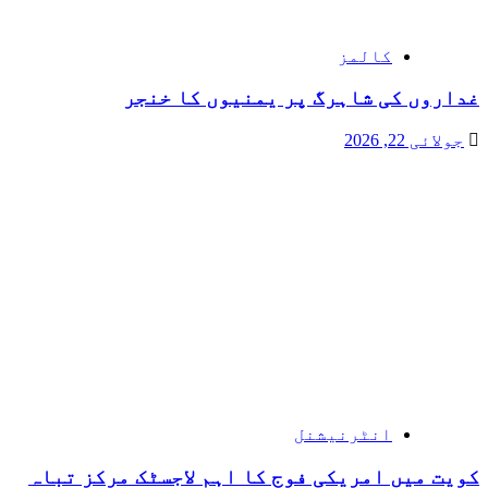
کالمز
غداروں کی شاہرگ پر یمنیوں کا خنجر
جولائی 22, 2026
انٹرنیشنل
کویت میں امریکی فوج کا اہم لاجسٹک مرکز تباہ