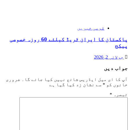
قومی خبریں
پاکستان کا ایران ٹریڈ کیلئے 60 روزہ خصوصی
پیکج
جولائی 2, 2026
جواب دیں
آپ کا ای میل ایڈریس شائع نہیں کیا جائے گا۔
ضروری
خانوں کو
*
سے نشان زد کیا گیا ہے
تبصرہ
*