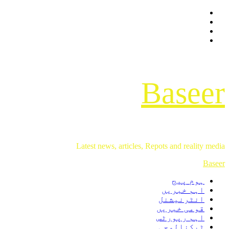
Facebook
Skip
Twitter
to
Instagram
content
Youtube
Baseer
Latest news, articles, Repots and reality media
Primary
Baseer
Menu
ہوم پیج
اہم خبریں
انٹرنیشنل
قومی خبریں
اہم رپورٹس
ٹیکنالوجی