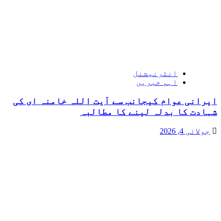
انٹرنیشنل
اہم خبریں
ایرانی عوام کیجانب سے آیت اللہ خامنہ ای کی
شہادت کا بدلہ لینے کا مطالبہ
جولائی 4, 2026