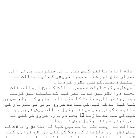
اسلام آباد: سائفر کیس میں بانی چیئرمین پی ٹی آئی
عمران خان اور شاہ محمود قریشی کے لیے عدالت نے
اسٹیٹ ڈیفنس کونسل مقرر کردیا۔
آفیشل سیکرٹ ایکٹ خصوصی عدالت کے جج ابوالحسنات
محمد ذوالقرنین نے سائفر کیس کے سلسلے میں گزشتہ
روز ہونےو الی سماعت کا حکم نامہ جاری کردیا، جس یں
کہا گیا ہے کہ کیس کی سماعت شروع ہوئی تو ملزمان کی
جانب سے کوئی بھی سینئر وکیل عدالت پیش نہیں ہوا۔
کیس کی سماعت ساڑھے 12 بجے دوبارہ شروع کی گئی تب
بھی کوئی سینئر وکیل پیش نہ ہوا۔
عدالت نے اپنے حکم نامے میں کہا کہ حقائق و حالات کے
پیش نظر اور ملزمان کے وکلا کو کئی مواقع فراہم کیے
گئے۔ اس عدالت کے پاس اس کے سوا کوئی چارہ نہیں بچا