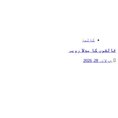
کالمز
ثالثوں کا بدلا رویہ
جولائی 28, 2026