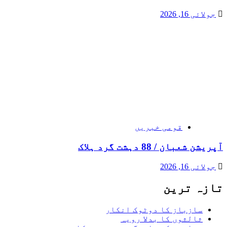
جولائی 16, 2026
قومی خبریں
آپریشن شعبان / 88 دہشت گرد ہلاک
جولائی 16, 2026
تازہ ترین
سازباز کا دوٹوک انکار
ثالثوں کا بدلا رویہ