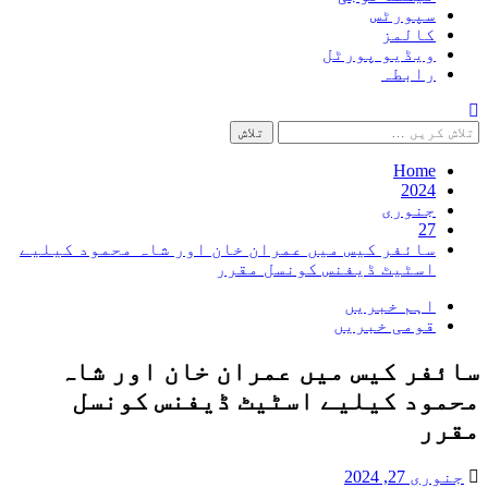
سپورٹس
کالمز
ویڈیو پورٹل
رابطہ
تلاش
کریں
برائے:
Home
2024
جنوری
27
سائفر کیس میں عمران خان اور شاہ محمود کیلیے
اسٹیٹ ڈیفنس کونسل مقرر
اہم خبریں
قومی خبریں
سائفر کیس میں عمران خان اور شاہ
محمود کیلیے اسٹیٹ ڈیفنس کونسل
مقرر
جنوری 27, 2024