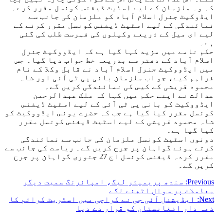
کہ وہ ملزمان کے لیے اسٹیٹ ڈیفنس کونسل مقرر کرے۔
ایڈوکیٹ جنرل اسلام آباد کو ملزمان کی جانب سے
نمائندگی کے لیے اسٹیٹ ڈیفنس کونسل مقرر کرنے کے
لیے ای میل کے ذریعے وکیلوں کی فہرست طلب کی گئی
ہے۔
حکم نامے میں مزید کہا گیا ہے کہ ایڈووکیٹ جنرل
اسلام آباد کے دفتر سے بذریعہ خط جواب دیا گیا۔ جس
میں ایڈووکیٹ جنرل اسلام آباد نے قابل وکلا کے نام
فراہم کیے، جو اب ملزمان بانی پی ٹی آئی اور شاہ
محمود قریشی کے کیس کی نمائندگی کریں گے۔
عدالت نے اپنے حکم میں کہا کہ ملک عبدالرحمن
ایڈووکیٹ کو بانی پی ٹی آئی کے لیے اسٹیٹ ڈیفنس
کونسل مقرر کیا گیا ہے جب کہ حضرت یونس ایڈووکیٹ کو
شاہ محمود قریشی کے لیے اسٹیٹ ڈیفنس کونسل مقرر
کیا گیا ہے۔
دونوں اسٹیٹ کونسل ملزمان کی جانب سے نمائندگی
کرتے ہوئے گواہان پر جرح کریں گے۔ ریاست کی جانب سے
مقرر کردہ ڈیفنس کونسل آج 27 جنوری گواہان پر جرح
کریں گے۔
Post
Previous:
سندھ پریمیئر لیگ، امپائرنگ سمیت دیگر
معاملات پر سوال اٹھنے لگے
navigation
Next:
ایڈیشنل آئی جی نے کراچی میں اسٹریٹ کرائم کا
ذمہ دار افغانستان کو قرار دے دیا