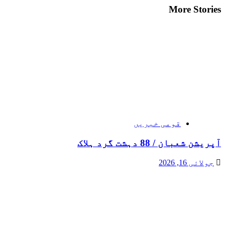
More Stories
قومی خبریں
آپریشن شعبان / 88 دہشت گرد ہلاک
جولائی 16, 2026