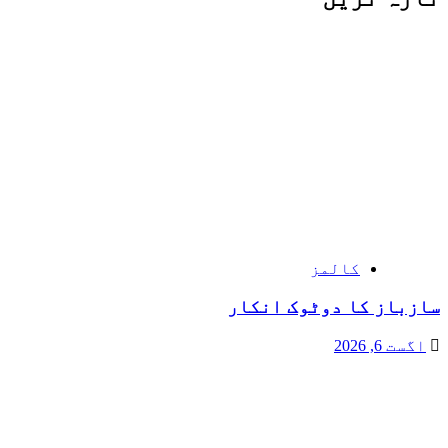
کالمز
سازباز کا دوٹوک انکار
اگست 6, 2026