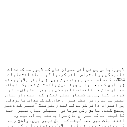
لاہور: بانی پی ٹی آئی عمران خان کے لاہور سے کاغذات
نامزدگی پر اعتراض دائر کردیا گیا۔عام انتخابات
2024ء کے سلسلے میں چیئرمین پیپلز پارٹی بلاول بھٹو
زرداری کے بعد بانی چیئرمین پاکستان تحریک انصاف
عمران خان کے کاغذات نامزدگی پر بھی اعتراض دائر
کردیا گیا ہے۔پاکستان مسلم لیگ ن کے امیدوار میاں
نصیر سابق وزیراعظم عمران خان کے کاغذات نامزدگی
پر اعتراض دائر کرنے کے لیے ریٹرننگ آفیسر کے دفتر
پہنچ گئے۔ سابق رکن صوبائی اسمبلی میاں نصیر احمد
کا کہنا ہے کہ عمران خان سزا یافتہ ہے اس لیے وہ
انتخابات میں حصہ لینے کے اہل نہیں ہیں۔واضح رہے
کہ چیئرمین پیپلز پارٹی بلاول بھٹو زرداری کے بھی