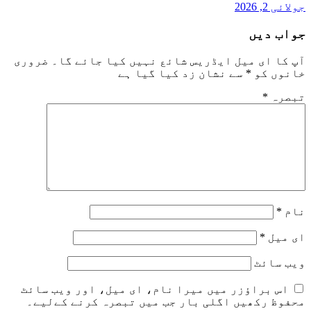
جولائی 2, 2026
جواب دیں
آپ کا ای میل ایڈریس شائع نہیں کیا جائے گا۔
ضروری
خانوں کو
*
سے نشان زد کیا گیا ہے
تبصرہ
*
نام
*
ای میل
*
ویب‌ سائٹ
اس براؤزر میں میرا نام، ای میل، اور ویب سائٹ
محفوظ رکھیں اگلی بار جب میں تبصرہ کرنے کےلیے۔