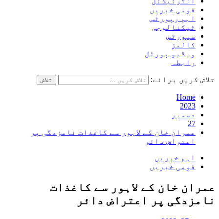
انٹرنیشنل
قومی خبریں
اہم رپورٹس
ٹیکنالوجی
سپورٹس
کالمز
ویڈیو پورٹل
رابطہ
تلاش کریں برائے:
Home
2023
دسمبر
27
عمران خان کے لاہور سے کاغذات نامزدگی پر
اعتراض دائر
اہم خبریں
قومی خبریں
عمران خان کے لاہور سے کاغذات
نامزدگی پر اعتراض دائر