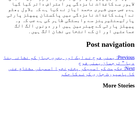
لاہور سے کاغذات نامزدگی پر اعتراض دائر کیا گیا
ہے، جس میں شہری محمد ایاز نے کہا ہے کہ بلاول بھٹو
نے اپنے کاغذات نامزدگی میں پاکستان پیپلز پارٹی
پارلیمنٹیرینز سے وابستگی ظاہر کی ہے جب کہ وہ
پیپلز پارٹی کے چیئرمین ہیں اور دونوں الگ الگ
جماعتیں اور ان کے انتخابی نشان الگ ہیں۔
Post navigation
Previous:
یمنی فوج نے ایک اور بحری جہاز کو نشانہ بنا
دیا ” ترجمان یمنی فوج
Next:
حکومت کو اسپیکر پختونخوا اسمبلی مشتاق غنی
کا پاسپورٹ جاری کرنے کا حکم
More Stories