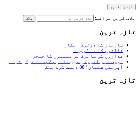
تلاش کریں برائے:
تازہ ترین
سازباز کا دوٹوک انکار
ثالثوں کا بدلا رویہ
غداروں کی شاہرگ پر یمنیوں کا خنجر
کویت میں امریکی فوج کا اہم لاجسٹک مرکز تباہ
آپریشن شعبان / 88 دہشت گرد ہلاک
تازہ ترین