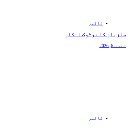
کالمز
سازباز کا دوٹوک انکار
اگست 6, 2026
کالمز