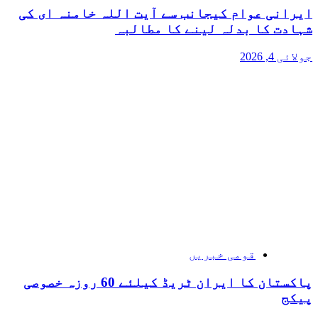
ایرانی عوام کیجانب سے آیت اللہ خامنہ ای کی
شہادت کا بدلہ لینے کا مطالبہ
جولائی 4, 2026
قومی خبریں
پاکستان کا ایران ٹریڈ کیلئے 60 روزہ خصوصی
پیکج