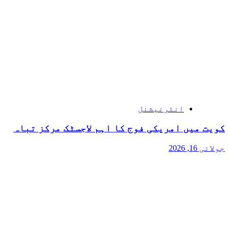
انٹرنیشنل
کویت میں امریکی فوج کا اہم لاجسٹک مرکز تباہ
جولائی 16, 2026