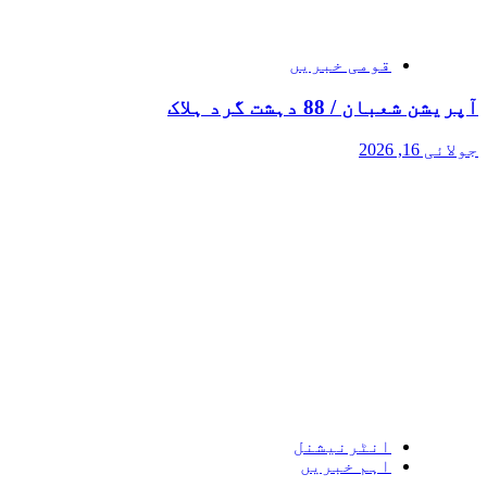
قومی خبریں
آپریشن شعبان / 88 دہشت گرد ہلاک
جولائی 16, 2026
انٹرنیشنل
اہم خبریں