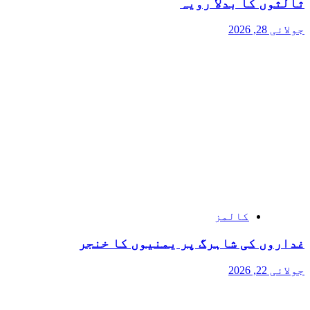
ثالثوں کا بدلا رویہ
جولائی 28, 2026
کالمز
غداروں کی شاہرگ پر یمنیوں کا خنجر
جولائی 22, 2026