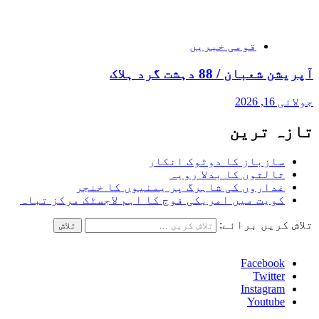
قومی خبریں
آپریشن شعبان / 88 دہشت گرد ہلاک
جولائی 16, 2026
تازہ ترین
سازباز کا دوٹوک انکار
ثالثوں کا بدلا رویہ
غداروں کی شاہرگ پر یمنیوں کا خنجر
کویت میں امریکی فوج کا اہم لاجسٹک مرکز تباہ
تلاش کریں برائے:
Facebook
Twitter
Instagram
Youtube