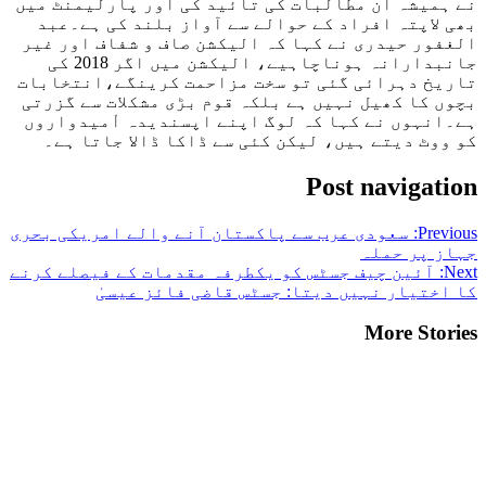
نے ہمیشہ ان مطالبات کی تائید کی اور پارلیمنٹ میں
بھی لاپتہ افراد کے حوالے سے آواز بلند کی ہے۔عبد
الغفور حیدری نے کہا کہ الیکشن صاف و شفاف اور غیر
جانبدارانہ ہوناچاہیے، الیکشن میں اگر 2018 کی
تاریخ دہرائی گئی تو سخت مزاحمت کرینگے،انتخابات
بچوں کا کھیل نہیں ہے بلکہ قوم بڑی مشکلات سے گزرتی
ہے۔انہوں نے کہا کہ لوگ اپنے اپسندیدہ اْمیدواروں
کو ووٹ دیتے ہیں، لیکن کئی سے ڈاکا ڈالا جاتا ہے۔
Post navigation
Previous:
سعودی عرب سے پاکستان آنے والے امریکی بحری
جہاز پر حملہ
Next:
آئین چیف جسٹس کو یکطرفہ مقدمات کے فیصلے کرنے
کا اختیار نہیں دیتا: جسٹس قاضی فائز عیسیٰ
More Stories