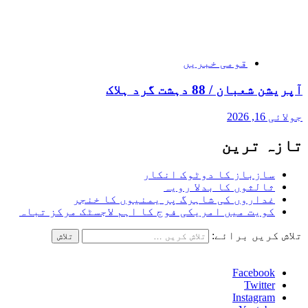
قومی خبریں
آپریشن شعبان / 88 دہشت گرد ہلاک
جولائی 16, 2026
تازہ ترین
سازباز کا دوٹوک انکار
ثالثوں کا بدلا رویہ
غداروں کی شاہرگ پر یمنیوں کا خنجر
کویت میں امریکی فوج کا اہم لاجسٹک مرکز تباہ
تلاش کریں برائے:
Facebook
Twitter
Instagram