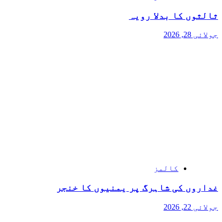
ثالثوں کا بدلا رویہ
جولائی 28, 2026
کالمز
غداروں کی شاہرگ پر یمنیوں کا خنجر
جولائی 22, 2026