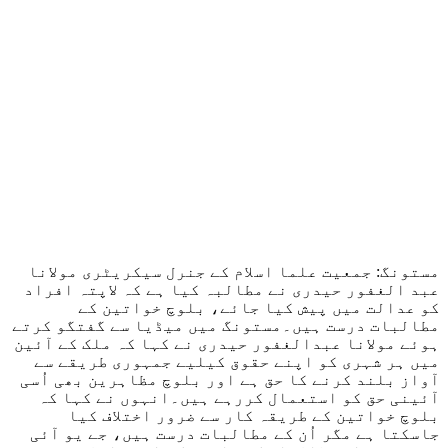
مستونگ: جمعیت علما اسلام کے جنرل سیکریٹری مولانا
عبد الغفور حیدری نے مطالبہ کیا ہے کہ لاپتہ افراد
کو عدالت میں پیش کیا جائے، بلوچ خواتین کے
مطالبات درست ہیں۔مستونگ میں میڈیا سے گفتگو کرتے
ہوئے مولانا عبدالغفور حیدری نے کہا کہ ملک کے آئین
میں ہر شہری کو اپنے حقوق کیلیے جمہوری طریقے سے
آواز بلند کرنے کا حق ہے اور بلوچ مظاہرین بھی اُسی
آئینی حق کو استعمال کررہے ہیں۔انہوں نے کہا کہ
بلوچ خواتین کے طریقہ کار سے ضرور اختلاف کیا
جاسکتا ہے مگر اُن کے مطالبات درست ہیں، جے یو آئی