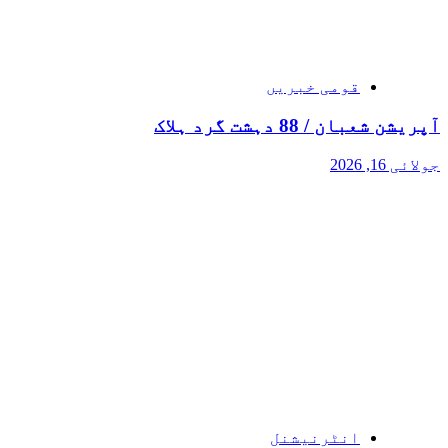
قومی خبریں
آپریشن شعبان / 88 دہشت گرد ہلاک
جولائی 16, 2026
انٹرنیشنل