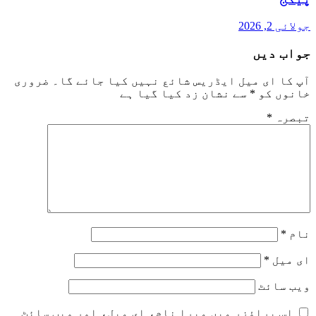
جولائی 2, 2026
جواب دیں
آپ کا ای میل ایڈریس شائع نہیں کیا جائے گا۔
ضروری
خانوں کو
*
سے نشان زد کیا گیا ہے
تبصرہ
*
نام
*
ای میل
*
ویب‌ سائٹ
اس براؤزر میں میرا نام، ای میل، اور ویب سائٹ