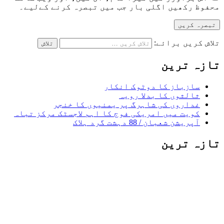
محفوظ رکھیں اگلی بار جب میں تبصرہ کرنے کےلیے۔
تلاش کریں برائے:
تازہ ترین
سازباز کا دوٹوک انکار
ثالثوں کا بدلا رویہ
غداروں کی شاہرگ پر یمنیوں کا خنجر
کویت میں امریکی فوج کا اہم لاجسٹک مرکز تباہ
آپریشن شعبان / 88 دہشت گرد ہلاک
تازہ ترین