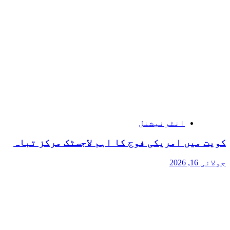
انٹرنیشنل
کویت میں امریکی فوج کا اہم لاجسٹک مرکز تباہ
جولائی 16, 2026