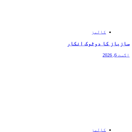
کالمز
سازباز کا دوٹوک انکار
اگست 6, 2026
کالمز