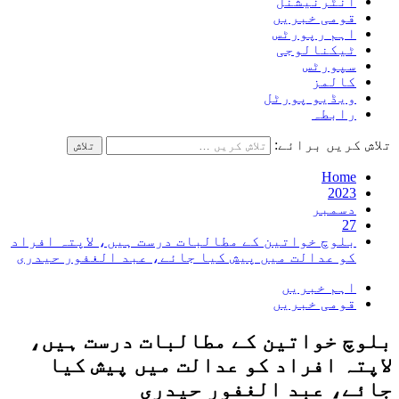
انٹرنیشنل
قومی خبریں
اہم رپورٹس
ٹیکنالوجی
سپورٹس
کالمز
ویڈیو پورٹل
رابطہ
تلاش کریں برائے:
Home
2023
دسمبر
27
بلوچ خواتین کے مطالبات درست ہیں، لاپتہ افراد
کو عدالت میں پیش کیا جائے، عبد الغفور حیدری
اہم خبریں
قومی خبریں
بلوچ خواتین کے مطالبات درست ہیں،
لاپتہ افراد کو عدالت میں پیش کیا
جائے، عبد الغفور حیدری