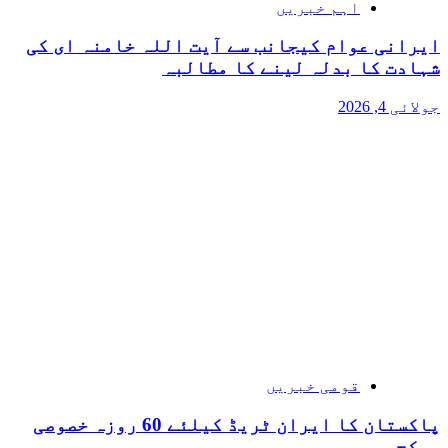
اہم خبریں
ایرانی عوام کیجانب سے آیت اللہ خامنہ ای کی
شہادت کا بدلہ لینے کا مطالبہ
جولائی 4, 2026
قومی خبریں
پاکستان کا ایران ٹریڈ کیلئے 60 روزہ خصوصی
پیکج