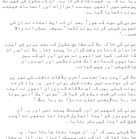
رہا ہے کہ یہ کیسے کام کرتا ہے۔ ان کے سکول کی فیس بک
پوسٹس میں انھیں بہت سے اعزازات اور انعامات جیتتے
ہوئے دکھایا گیا ہے۔
عونی کی موت کے فوراً بعد ان کے ایک استاد نے ان کی
تصویر شیئر کرتے ہوئے لکھا ’ہمیشہ مسکرانے والا
چہرہ۔‘
عونی کی خالہ علا کے مطابق سکول کے بعد عونی کو اپنے
خاندان کے ساتھ وقت گزارنا پسند تھا۔ علا نے اس رات
کا تذکرہ کیا جب انھوں نے عونی اور اس کے بہن
بھائیوں کے ساتھ ایک فلم دیکھی اور اس دوران
چاکلیٹس اور چپس کھائے۔
علا کی اپنے بھانجے سے آخری ملاقات ناشتے کی میز پر
اس کی موت سے تین ہفتے قبل ہوئی تھی۔ وہ یاد کرتے
ہوئے کہتی ہیں کہ اس ملاقات کے دوران انھوں نے اپنے
بھانجے کی طرف دیکھ کر کہا کہ ’عونی ایک آدمی ہوتا
جا رہا ہے (یعنی تیزی سے بڑا ہو رہا ہے)۔‘
عونی کو کمپیوٹر اور گیمنگ پسند تھی اور وہ اُن
یوٹیوبرز کو اپنا آئیڈیل کہتا تھا جنھوں نے اپنے
شوق کو اپنا کیریئر بنایا۔
علا کہتی ہیں کہ ’وہ ان جیسا بننا چاہتا تھا۔ وہ
چاہتا تھا کہ اس کے بھی سبسکرائبرز ہوں اور پرستار