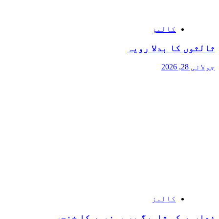
کالمز
ثالثوں کا بدلا رویہ
جولائی 28, 2026
کالمز
غداروں کی شاہرگ پر یمنیوں کا خنجر