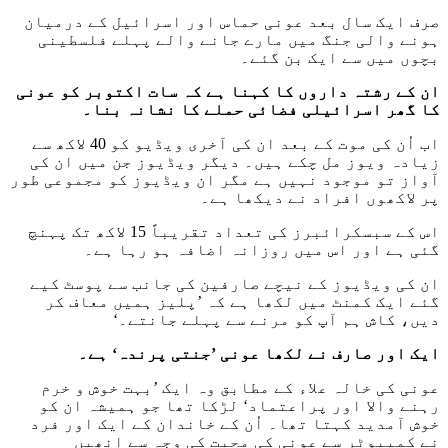
صرف ایک سال بعد عونی حماس اور اسرائیل کے درمیان
ہونے والی جنگ میں مارے جانے والے پہلے فلسطینی
بچوں میں سے ایک بن گئے۔
ان کے رشتہ داروں کا کہنا ہے کہ سات اکتوبر کو عونی
کا گھر اسرائیلی فضائی حملے کا نشانہ بنا۔
اب اُن کی موت کے بعد ان کی آخری ویڈیو کو 40 لاکھ سے
زیادہ ویوز مل چکے ہیں۔ دیگر ویڈیوز جن میں ان کی
آواز تو موجود نہیں ہے مگر ان ویڈیوز کو مجموعی طور
پر لاکھوں افراد نے دیکھا ہے۔
اس کے سبسکرائبرز کی تعداد تقریباً 15 لاکھ تک پہنچ
گئی ہے اور اس میں روزانہ اضافہ ہو رہا ہے۔
ان کی ویڈیوز کے نیچے صارفین کی جانب سے پوسٹ کیے
گئے ایک کمنٹ میں لکھا ہے کہ ’پلیز ہمیں معاف کر
دیں، کاش ہم آپ کو مرنے سے پہلے جانتے۔‘
ایک اور صارف نے لکھا عونی ’جنتی پرندہ‘ ہے۔
عونی کی خالہ علاء کے مطابق وہ ایک ’بہت خوش و خرم
رہنے والا اور پراعتماد‘ لڑکا تھا جو ہمیشہ ان کو
خوش آمدید کہتا تھا۔ اُن کے خاندان کے ایک اور فرد
نے کمپیوٹر سے عونی کی محبت کی وجہ سے انھیں