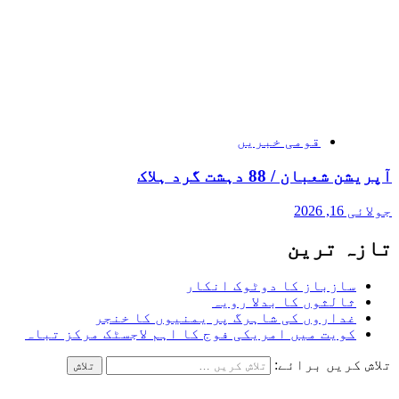
قومی خبریں
آپریشن شعبان / 88 دہشت گرد ہلاک
جولائی 16, 2026
تازہ ترین
سازباز کا دوٹوک انکار
ثالثوں کا بدلا رویہ
غداروں کی شاہرگ پر یمنیوں کا خنجر
کویت میں امریکی فوج کا اہم لاجسٹک مرکز تباہ
تلاش کریں برائے: