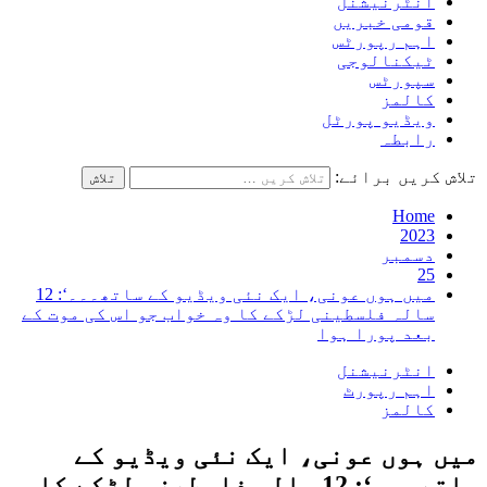
انٹرنیشنل
قومی خبریں
اہم رپورٹس
ٹیکنالوجی
سپورٹس
کالمز
ویڈیو پورٹل
رابطہ
تلاش کریں برائے:
Home
2023
دسمبر
25
میں ہوں عونی، ایک نئی ویڈیو کے ساتھ۔۔۔‘: 12
سالہ فلسطینی لڑکے کا وہ خواب جو اس کی موت کے
بعد پورا ہوا
انٹرنیشنل
اہم رپورٹ
کالمز
میں ہوں عونی، ایک نئی ویڈیو کے
ساتھ۔۔۔‘: 12 سالہ فلسطینی لڑکے کا