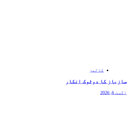
کالمز
سازباز کا دوٹوک انکار
اگست 6, 2026