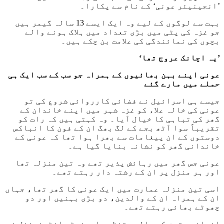
’انجینیئر عونی‘ کے نام سے پکارا۔
بہت سے لوگوں کے لیے وہ ایک ایسے 13 سالہ گیمر ہیں
جو غزہ کی پٹی میں بڑی تعداد میں ہلاک ہونے والے
بچوں کی نمائندگی کی علامت بن چکے ہیں۔
’یہ اچانک عروج تھا‘
عونی اپنے بہن بھائیوں کے ہمراہ جو سب کے سب ایک ہی
حملے میں مارے گئے
جیسے ہی اسرائیل نے فضائی کارروائی شروع کی تو
عونی کی خالہ علاء کو غزہ شہر میں اپنے خاندان کے
گھر کی تباہی کا خیال آیا۔ وہ کہتی ہیں کہ رات کو
تقریباً سوا آٹھ بجے کے لگ بھگ ان کے فون کا انباکس
دوستوں کے ان پیغامات سے بھرا ہوا تھا کہ عونی کے
خاندانی گھر کو نشانہ بنایا گیا ہے۔
عونی جس گھر میں رہائش پذیر تھے وہ تین منزلہ تھا
اور ہر منزل پر ان کے رشتہ دار رہتے تھے۔
اسی تین منزلہ عمارت میں ایک عونی کا گھر تھا، جہاں
ان کے ہمراہ ان کے والدین، دو بڑی بہنیں اور دو
چھوٹے بھائی رہتے تھے۔
انسانی حقوق کی عالمی تنظیم ایمنسٹی انٹرنیشنل نے