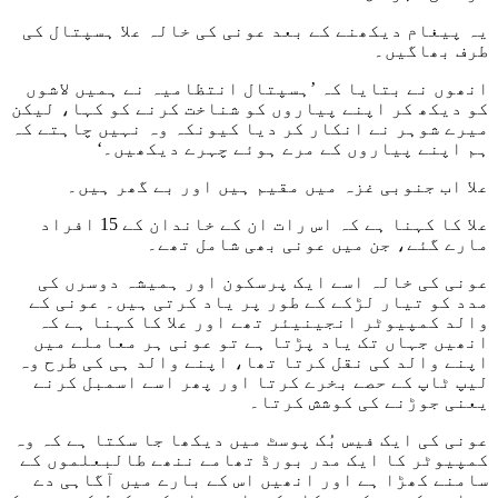
یہ پیغام دیکھنے کے بعد عونی کی خالہ علا ہسپتال کی
طرف بھاگیں۔
انھوں نے بتایا کہ ’ہسپتال انتظامیہ نے ہمیں لاشوں
کو دیکھ کر اپنے پیاروں کو شناخت کرنے کو کہا، لیکن
میرے شوہر نے انکار کر دیا کیونکہ وہ نہیں چاہتے کہ
ہم اپنے پیاروں کے مرے ہوئے چہرے دیکھیں۔‘
علا اب جنوبی غزہ میں مقیم ہیں اور بے گھر ہیں۔
علا کا کہنا ہے کہ اس رات ان کے خاندان کے 15 افراد
مارے گئے، جن میں عونی بھی شامل تھے۔
عونی کی خالہ اسے ایک پرسکون اور ہمیشہ دوسرں کی
مدد کو تیار لڑکے کے طور پر یاد کرتی ہیں۔ عونی کے
والد کمپیوٹر انجینیئر تھے اور علا کا کہنا ہے کہ
انھیں جہاں تک یاد پڑتا ہے تو عونی ہر معاملے میں
اپنے والد کی نقل کرتا تھا، اپنے والد ہی کی طرح وہ
لیپ ٹاپ کے حصے بخرے کرتا اور پھر اسے اسمبل کرنے
یعنی جوڑنے کی کوشش کرتا۔
عونی کی ایک فیس بُک پوسٹ میں دیکھا جا سکتا ہے کہ وہ
کمپیوٹر کا ایک مدر بورڈ تھامے ننھے طالبعلموں کے
سامنے کھڑا ہے اور انھیں اس کے بارے میں آگاہی دے