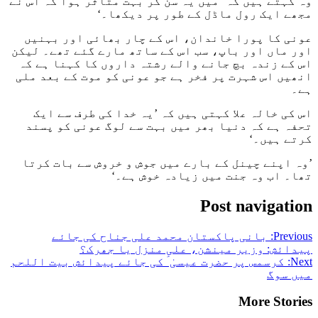
وہ کہتے ہیں کہ ’میں یہ سن کر بہت متاثر ہوا کہ اس نے
مجھے ایک رول ماڈل کے طور پر دیکھا۔‘
عونی کا پورا خاندان، اس کے چار بھائی اور بہنیں
اور ماں اور باپ، سب اس کے ساتھ مارے گئے تھے۔ لیکن
اس کے زندہ بچ جانے والے رشتہ داروں کا کہنا ہے کہ
انھیں اس شہرت پر فخر ہے جو عونی کو موت کے بعد ملی
ہے۔
اس کی خالہ علا کہتی ہیں کہ ’یہ خدا کی طرف سے ایک
تحفہ ہے کہ دنیا بھر میں بہت سے لوگ عونی کو پسند
کرتے ہیں۔‘
’وہ اپنے چینل کے بارے میں جوش و خروش سے بات کرتا
تھا۔ اب وہ جنت میں زیادہ خوش ہے۔‘
Post navigation
Previous:
بانی پاکستان محمد علی جناح کی جائے
پیدائش: وزیر مینشن، علی منزل یا جھرک؟
Next:
کرسمس پر حضرت عیسیٰ ؑ کی جائے پیدائش بیت اللحم
میں سوگ
More Stories