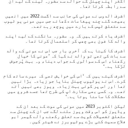
اکثر اپنے چینل کے حوالے سے مشورہ لینے کے لیے ان
سے رابطہ کرتا تھا۔
اشرف الدوس نے عونی کی جانب سے اگست 2022 میں انھیں
بھیجے گئے چند پیغامات دکھائے جس میں عونی یو ٹیوب
سے متعلق ٹپس کے بارے میں پوچھ رہے تھے۔
اشرف یاد کرتے ہیں کہ وہ مشورہ مانگنے کے لیے اپنے
والد کا فون بھی چھپ کر استعمال کرتا تھا۔
اشرف کا کہنا ہے کہ آخری بار جب اس نے عونی کے والد
سے بات کی تھی تو والد نے کہا کہ ’عونی کا خیال
رکھنا، اس کے سوالوں کے جواب دینا، وہ بہت پُرجوش
لڑکا ہے۔‘
اشرف کہتے ہیں کہ ‘اس کی خواہش تھی کہ میرے ساتھ کام
کرے۔اس نے یوٹیوب چینل بنایا جو زیادہ بڑا نہیں
تھا اور اس پر کوئی بہت زیادہ ویوز بھی نہیں آتے
تھے۔ وہ کسی بھی سٹارٹ اپ کی طرح تھا جسے شروع میں
مشکلات کا سامنا ہوتا ہے۔‘
لیکن اکتوبر 2023 میں عونی کی موت کے بعد ان کے
ویڈیوز کو اس وقت ویوز ملنے لگے جب ان کے چینل سے
متعلق تفصیلات کویت سے تعلق رکھنے والے گیمر ابو
فلاح سمیت کئی بڑے یوٹیوبرز نے شیئر کیں۔