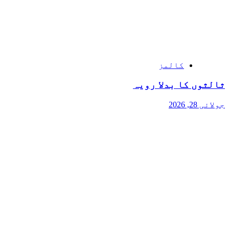
کالمز
ثالثوں کا بدلا رویہ
جولائی 28, 2026