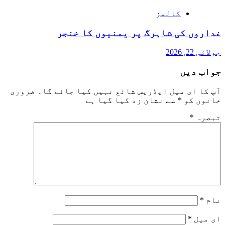
کالمز
غداروں کی شاہرگ پر یمنیوں کا خنجر
جولائی 22, 2026
جواب دیں
آپ کا ای میل ایڈریس شائع نہیں کیا جائے گا۔
ضروری
خانوں کو
*
سے نشان زد کیا گیا ہے
تبصرہ
*
نام
*
ای میل
*