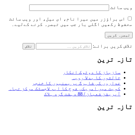
ویب‌ سائٹ
اس براؤزر میں میرا نام، ای میل، اور ویب سائٹ
محفوظ رکھیں اگلی بار جب میں تبصرہ کرنے کےلیے۔
تلاش کریں برائے:
تازہ ترین
سازباز کا دوٹوک انکار
ثالثوں کا بدلا رویہ
غداروں کی شاہرگ پر یمنیوں کا خنجر
کویت میں امریکی فوج کا اہم لاجسٹک مرکز تباہ
آپریشن شعبان / 88 دہشت گرد ہلاک
تازہ ترین