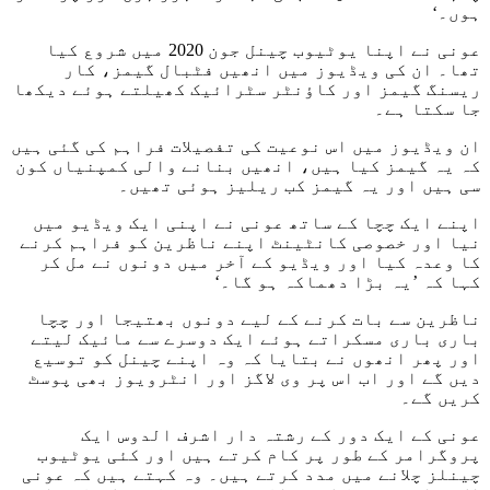
ہوں۔‘
عونی نے اپنا یوٹیوب چینل جون 2020 میں شروع کیا
تھا۔ ان کی ویڈیوز میں انھیں فٹبال گیمز، کار
ریسنگ گیمز اور کاؤنٹر سٹرائیک کھیلتے ہوئے دیکھا
جا سکتا ہے۔
ان ویڈیوز میں اس نوعیت کی تفصیلات فراہم کی گئی ہیں
کہ یہ گیمز کیا ہیں، انھیں بنانے والی کمپنیاں کون
سی ہیں اور یہ گیمز کب ریلیز ہوئی تھیں۔
اپنے ایک چچا کے ساتھ عونی نے اپنی ایک ویڈیو میں
نیا اور خصوصی کانٹینٹ اپنے ناظرین کو فراہم کرنے
کا وعدہ کیا اور ویڈیو کے آخر میں دونوں نے مل کر
کہا کہ ’یہ بڑا دھماکہ ہو گا۔‘
ناظرین سے بات کرنے کے لیے دونوں بھتیجا اور چچا
باری باری مسکراتے ہوئے ایک دوسرے سے مائیک لیتے
اور پھر انھوں نے بتایا کہ وہ اپنے چینل کو توسیع
دیں گے اور اب اس پر وی لاگز اور انٹرویوز بھی پوسٹ
کریں گے۔
عونی کے ایک دور کے رشتہ دار اشرف الدوس ایک
پروگرامر کے طور پر کام کرتے ہیں اور کئی یوٹیوب
چینلز چلانے میں مدد کرتے ہیں۔ وہ کہتے ہیں کہ عونی