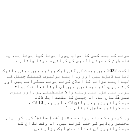
مرنے کے بعد کسی کا خواب پورا ہونا کیا ہوتا ہے، یہ
فلسطین کے عونی الدوس کی کہانی سے پتا چلتا ہے۔
اگست 2022 میں پوسٹ کی گئی ایک ویڈیو میں عونی مائيک
تھامے کھڑے ہیں اور وہ اپنے یوٹیوب گیمنگ چینل کے
لیے اپنے عزائم کا اعلان کرتے ہوئے مسکراتے ہیں اور
کہتے ہیں: ’تو دوستوں، میں اب اپنا تعارف کرواتا
ہوں۔ میں غزہ میں رہنے والا فلسطینی ہوں اور میری
عمر 12 سال ہے۔ اس چینل کا مقصد ایک لاکھ
سبسکرائبرز، پھر پانچ لاکھ اور پھر 10 لاکھ
سبسکرائبر حاصل کرنا ہے۔‘
وہ کیمرے کے بند ہونے سے قبل ’خدا حافظ‘ کہہ کر اپنی
مختصر ویڈیو کو ختم کرتے ہیں۔ اس وقت تک ان کے
سبسکرائبرز کی تعداد محض ایک ہزار تھی۔