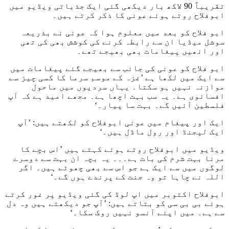
تقریباً 90 لاکھ بار دیکھی گئی ایک جذباتی ویڈیو میں
ابوفلاح روتے ہوئے عونی کا ذکر کرتے ہیں۔
ابو فلاح کو بعد میں معلوم ہوا کہ عونی نے بذریعہ
سوشل میڈیا ان سے رابطہ کرنے کی کوشش بھی کی تھی
اور انھیں پیغامات بھی بھیجے تھے۔
ابو فلاح کو عونی کی جانب سے بھیجے گئے پیغامات میں
سے ایک میں لکھا ہے ’غزہ کے موسم سرما کا کسی چیز سے
موازنہ نہیں ہو سکتا۔ یہاں سردیوں میں ماحول
افسانوی ہے۔ یہ سب بہت اچھا ہے۔ مجھے امید ہے کہ آپ
فلسطین آئیں گے۔ بہت سا پیار۔‘
ایک اور پیغام میں عونی ابوفلاح کو لکھتے ہیں: ’آپ
ایک لیجنڈ اور رول ماڈل ہیں۔‘
ویڈیو میں ابوفلاح روتے ہوئے کہتے ہیں ’اس بچے کا
مرنا بہت شرم کی بات ہے۔۔۔ یہ بچہ ان بہت سے دوسرے
لوگوں میں سے ایک ہے جو اس سے بھی چھوٹے ہیں۔ اگر
اللہ نے چاہا تو وہ جنت کے پرندے ہوں گے۔‘
ابوفلاح اکتوبر میں اپ لوڈ کی گئی ویڈیو پر غور کرتے
ہوئے بی بی سی کو بتاتے ہیں: ’آپ جو دیکھتے ہیں وہ دل
سے ہے۔ میں اپنے آنسو نہیں روک سکا۔‘