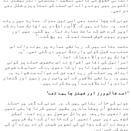
اکتوبر میں ہونے والے اس حملے کو دستاویزی شکل بھی
دی تھی۔
عونی کے چچا محمد بھی اسی تین منزلہ عمارت میں رہتے
تھے۔ وہ بتاتے ہیں کہ ’(اُس رات) دو بم اچانک عمارت کے
اوپر گرے جس کے باعث عمارت تباہ ہو گئی۔ میں اور
میری بیوی خوش قسمت تھے کہ ہم بچ گئے۔‘
محمد بتاتے ہیں کہ رہائشی عمارت پر ہونے والے اس
حملے سے قبل کوئی وارننگ نہیں دی گئی تھی۔ ’یہ
اچانک ہونے والا دھماکہ تھا۔‘
اسرائیل کی دفاعی افواج نے اس مخصوص حملے پر کوئی
تبصرہ نہیں کیا تاہم ان کا دعویٰ ہے کہ حماس کے فوجی
اہداف پر حملے کر رہے تھے جن کے حوالے سے شواہد یہ
ہیں وہ رہائشی علاقوں کے آس پاس، زیر زمین اور گنجان
آبادی والے علاقے سے آپریٹ کرتے ہیں۔
’اسے فالوورز اور فینز چاہیے تھے‘
عونی کی خالہ بتاتی ہیں کہ وہ عونی کے گھر پر حملے
سے متعلق اُن پیغامات پر یقین نہیں کرنا چاہتی تھیں
جو انھیں بذریعہ موبائل موصول ہو رہے تھے۔ لیکن
کچھ ہی دیر میں انھیں ان کے خاندان کے ایک قریبی
دوست نے ان کے بھائی کی تصویر شیئر کرتے ہوئے اُن کی
موت کی خبر دی۔