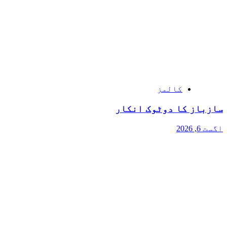
کالمز
سازباز کا دوٹوک انکار
اگست 6, 2026