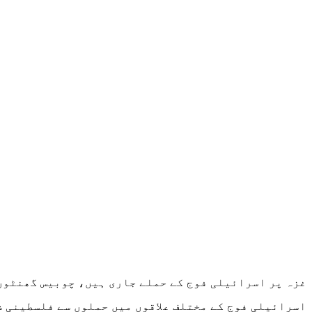
غزہ پر اسرائیلی فوج کے حملے جاری ہیں، چوبیس گھنٹوں میں 200 مقامات پر بم باری کی گئی جس میں مزید 166 فلسطینی ش
اسرائیلی فوج کے مختلف علاقوں میں حملوں سے فلسطینی شہداء کی مجموعی