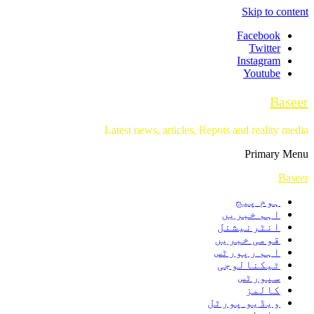
Skip to content
Facebook
Twitter
Instagram
Youtube
Baseer
Latest news, articles, Repots and reality media
Primary Menu
Baseer
ہوم پیج
اہم خبریں
انٹرنیشنل
قومی خبریں
اہم رپورٹس
ٹیکنالوجی
سپورٹس
کالمز
ویڈیو پورٹل