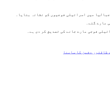
جبالیا میں اسرائیلی فوجیوں کو نشانہ بنایا۔
ی مارے گئے۔
 طاقتور دشمن کا سامنا