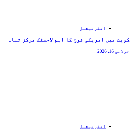
انٹرنیشنل
کویت میں امریکی فوج کا اہم لاجسٹک مرکز تباہ
جولائی 16, 2026
انٹرنیشنل