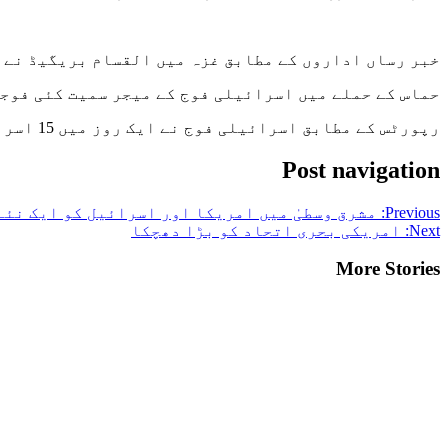
خبر رساں اداروں کے مطابق غزہ میں القسام بریگیڈ نے 
حماس کے حملے میں اسرائیلی فوج کے میجر سمیت کئی فوج
رپورٹس کے مطابق اسرائیلی فوج نے ایک روز میں 15 اسرائیلی فوجی مارے جانے کی تصدیق کر دی ہے۔
Post navigation
Previous:
مشرق وسطیٰ میں امریکا اور اسرائیل کو ایک نئے
Next:
امریکی بحری اتحاد کو بڑا دھچکا
More Stories