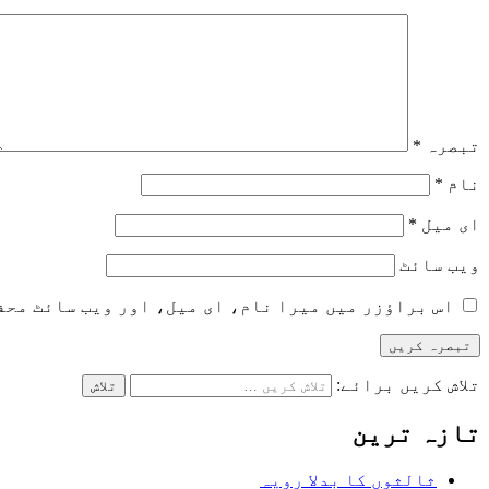
تبصرہ
*
نام
*
ای میل
*
ویب‌ سائٹ
اس براؤزر میں میرا نام، ای میل، اور ویب سائٹ محف
تلاش کریں برائے:
تازہ ترین
ثالثوں کا بدلا رویہ