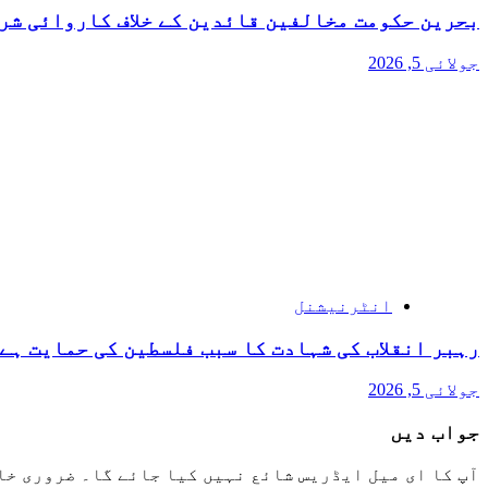
بحرین حکومت مخالفین قائدین کے خلاف کاروائی شر
جولائی 5, 2026
انٹرنیشنل
رہبر انقلاب کی شہادت کا سبب فلسطین کی حمایت ہے 
جولائی 5, 2026
جواب دیں
آپ کا ای میل ایڈریس شائع نہیں کیا جائے گا۔
ضروری خا