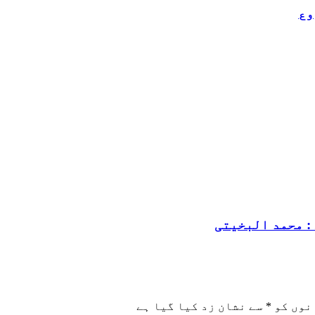
وع
: محمد البخیتی
نوں کو
*
سے نشان زد کیا گیا ہے