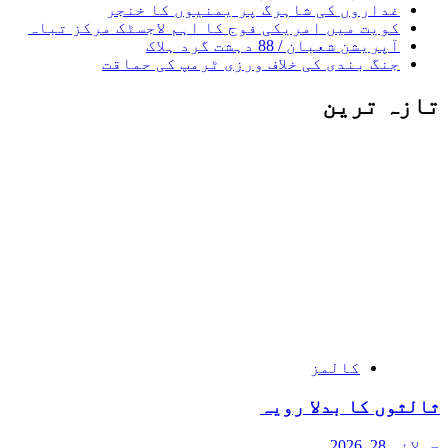
غداروں کی شاہرگ پر یمنیوں کا خنجر
کویت میں امریکی فوج کا اہم لاجسٹک مرکز تباہ
آپریشن شعبان / 88 دہشت گرد ہلاک
جنگ بندی کی خلاف ورزی ٹرمپ کی حماقت
تازہ ترین
کالمز
ثالثوں کا بدلا رویہ
جولائی 28, 2026