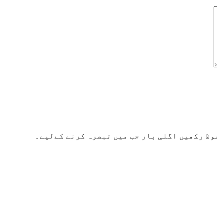
وظ رکھیں اگلی بار جب میں تبصرہ کرنے کےلیے۔