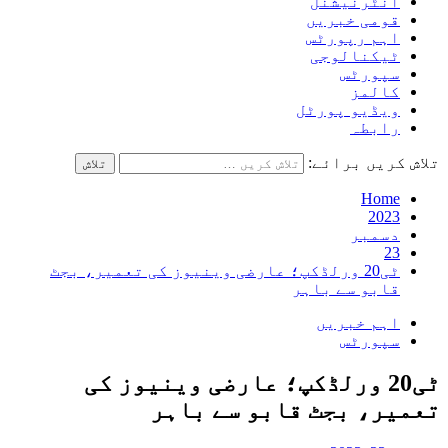
انٹرنیشنل
قومی خبریں
اہم رپورٹس
ٹیکنالوجی
سپورٹس
کالمز
ویڈیو پورٹل
رابطہ
تلاش کریں برائے:
Home
2023
دسمبر
23
ٹی20 ورلڈکپ؛ عارضی وینیوز کی تعمیر، بجٹ
قابو سے باہر
اہم خبریں
سپورٹس
ٹی20 ورلڈکپ؛ عارضی وینیوز کی
تعمیر، بجٹ قابو سے باہر