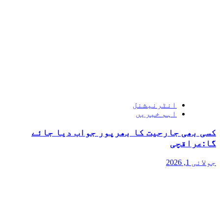
انٹرنیشنل
اہم خبریں
کسی بھی جارحیت کا بھرپور جواب دیا جائے
گا:عراقچی
جولائی 1, 2026