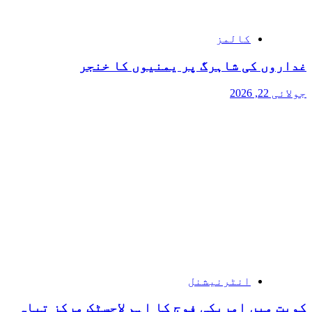
کالمز
غداروں کی شاہرگ پر یمنیوں کا خنجر
جولائی 22, 2026
انٹرنیشنل
کویت میں امریکی فوج کا اہم لاجسٹک مرکز تباہ