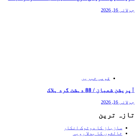
جولائی 16, 2026
قومی خبریں
آپریشن شعبان / 88 دہشت گرد ہلاک
جولائی 16, 2026
تازہ ترین
سازباز کا دوٹوک انکار
ثالثوں کا بدلا رویہ