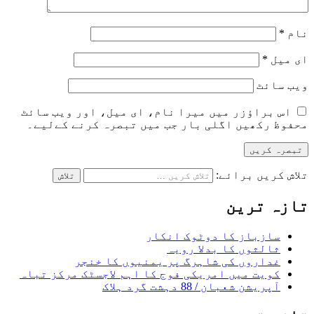
نام
*
ای میل
*
ویب‌ سائٹ
اس براؤزر میں میرا نام، ای میل، اور ویب سائٹ
محفوظ رکھیں اگلی بار جب میں تبصرہ کرنے کےلیے۔
تلاش کریں برائے:
تازہ ترین
سازباز کا دوٹوک انکار
ثالثوں کا بدلا رویہ
غداروں کی شاہرگ پر یمنیوں کا خنجر
کویت میں امریکی فوج کا اہم لاجسٹک مرکز تباہ
آپریشن شعبان / 88 دہشت گرد ہلاک