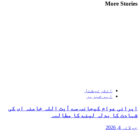
More Stories
انٹرنیشنل
اہم خبریں
ایرانی عوام کیجانب سے آیت اللہ خامنہ ای کی
شہادت کا بدلہ لینے کا مطالبہ
جولائی 4, 2026