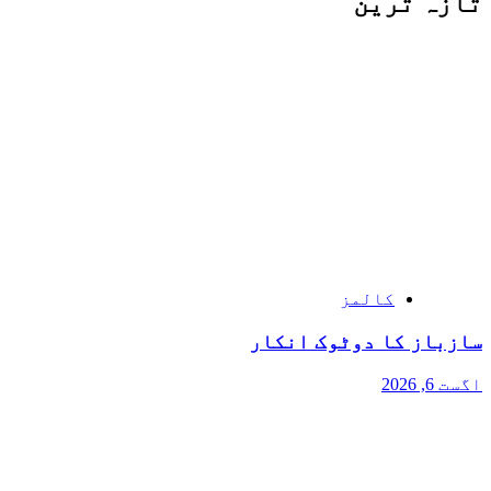
تازہ ترین
کالمز
سازباز کا دوٹوک انکار
اگست 6, 2026