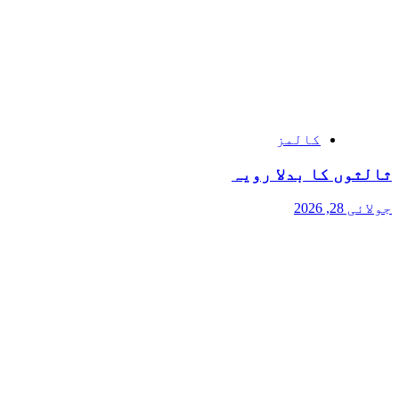
کالمز
ثالثوں کا بدلا رویہ
جولائی 28, 2026