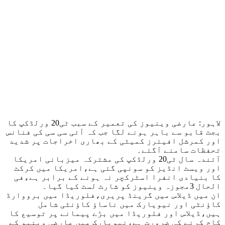
لاہور: عارضی وینیوز کی تعمیر کے سبب ٹی20 ورلڈکپ کا
بجٹ قابو سے باہر ہونے لگا جب کہ آئی سی سی کی فنانس
اور کمرشل افیئرز کمیٹی کے بھاری اخراجات پر شدید
تحفظات سامنے آگئے۔
آئندہ سال ٹی20 ورلڈکپ کی مشترکہ میزبانی امریکا
اور ویسٹ انڈیز کو سونپی گئی ہے،امریکا میں کرکٹ
کا بنیادی انفرا اسٹرکچر نہ ہونے کے برابر ہے،فی
الحال 3مجوزہ وینیوز کو شارٹ لسٹ کیا گیا۔
ان میں ڈیلاس میں گرینڈ پریری،فلوریڈا میں برووارڈ
کاؤنٹی اور نیویارک میں ناساؤ کاؤنٹی شامل
ہیں،ڈیلاس اور فلوریڈا میں بڑے پیمانے پر توسیع کا
کام کرنے کی ضرورت ہے،نیویارک میں عارضی وینیو کے