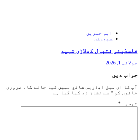
اہم خبریں
سپورٹس
فلسطینی فٹبال کھلاڑی شہید
جولائی 1, 2026
جواب دیں
آپ کا ای میل ایڈریس شائع نہیں کیا جائے گا۔
ضروری
خانوں کو
*
سے نشان زد کیا گیا ہے
تبصرہ
*