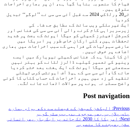
قیام کا منصوبہ بنایا گیا ہے، ان پر بھاری اخراجات
متوقع ہیں۔
ٹی20 ورلڈکپ 2024 سے قبل آئی سی سی نے ’’لوگو‘‘ تبدیل
کردیا
ایک غیرملکی ویب سائٹ کے مطابق جے شاہ کی
زیرسربراہی کام کرنے والی آئی سی سی کی فنانس اور
کمرشل افیئرز کمیٹی کو میگا ایونٹ کے بجٹ پر شدید
تحفظات ہیں، کئی ارکان خاص طور پر امریکا میں
عارضی سہولیات کی فراہمی کے سبب اخراجات میں بھاری
اضافے پر خوش نہیں۔
ان کا کہنا ہے کہ فنانس کمیٹی نیویارک میں ایسے
وینیو کی تعمیر کیلیے ڈالرز لٹانے کو بہتر نہیں
سمجھتی جو میگا ایونٹ کے ایک ہفتے بعد ختم کردیا
جائے گا،آئی سی سی کے ہیڈ آف ایونٹس کرس ٹیٹلی
تنقید کی زد میں ہیں، اخراجات کے حساب کتاب کا کوئی
واضح سسٹم نہ ہونے پر سوالات اٹھائے جانے لگے۔
Post navigation
Previous:
الیکشن کمیشن کے فیصلے سے دکھ ہوا، ہمارے
پاس پلان بی بھی موجود ہے، بیرسٹر گوہر
Next:
امریکا کا 2030 تک چاند پر ایک بار پھر انسانی
مشن بھیجنے کا منصوبہ