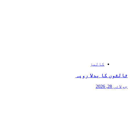
کالمز
ثالثوں کا بدلا رویہ
جولائی 28, 2026