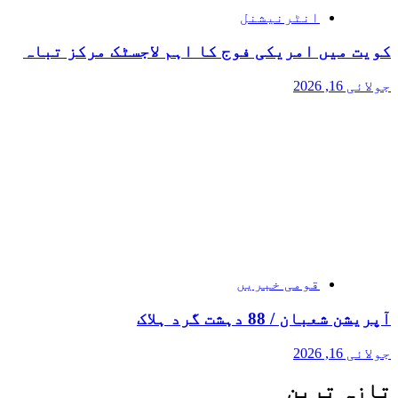
انٹرنیشنل
کویت میں امریکی فوج کا اہم لاجسٹک مرکز تباہ
جولائی 16, 2026
قومی خبریں
آپریشن شعبان / 88 دہشت گرد ہلاک
جولائی 16, 2026
تازہ ترین