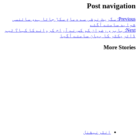
Post navigation
Previous:
سگریٹ نوشی سے دماغ سکڑ جاتا ہے، سائنسی
شواہد سامنے آگئے
Next:
بابر، رضوان کو کس نے آرام کروانے کا کہا؟ ٹیم
ڈائریکٹر کا بیان سامنے آگیا
More Stories
انٹرنیشنل