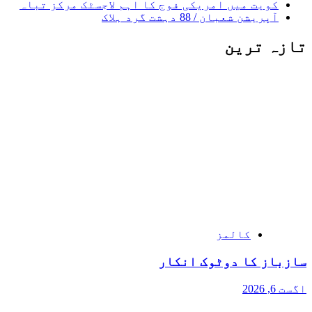
کویت میں امریکی فوج کا اہم لاجسٹک مرکز تباہ
آپریشن شعبان / 88 دہشت گرد ہلاک
تازہ ترین
کالمز
سازباز کا دوٹوک انکار
اگست 6, 2026