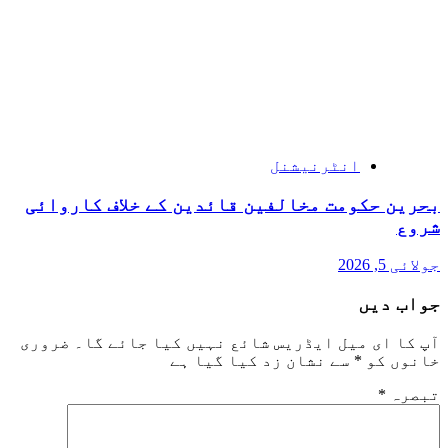
انٹرنیشنل
بحرین حکومت مخالفین قائدین کے خلاف کاروائی
شروع
جولائی 5, 2026
جواب دیں
آپ کا ای میل ایڈریس شائع نہیں کیا جائے گا۔
ضروری
خانوں کو
*
سے نشان زد کیا گیا ہے
تبصرہ
*