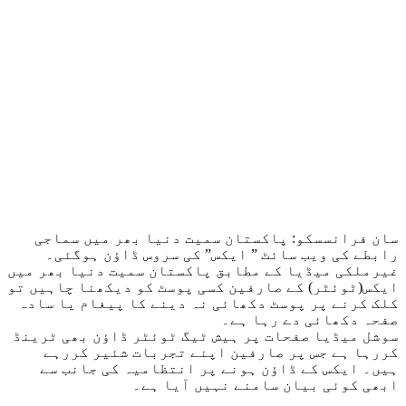
سان فرانسسكو: پاکستان سمیت دنیا بھر میں سماجی
رابطے کی ویب سائٹ ” ایکس” کی سروس ڈاؤن ہوگئی۔
غیرملکی میڈیا کے مطابق پاکستان سمیت دنیا بھر میں
ایکس(ٹوئٹر) کے صارفین کسی پوسٹ کو دیکھنا چاہیں تو
کلک کرنے پر پوسٹ دکھائی نہ دینے کا پیغام یا سادہ
صفحہ دکھائی دے رہا ہے۔
سوشل میڈیا صفحات پر ہیش ٹیگ ٹوئٹر ڈاؤن بھی ٹرینڈ
کررہا ہے جس پر صارفین اپنے تجربات شئیر کررہے
ہیں۔ ایکس کے ڈاؤن ہونے پر انتظامیہ کی جانب سے
ابھی کوئی بیان سامنے نہیں آیا ہے۔