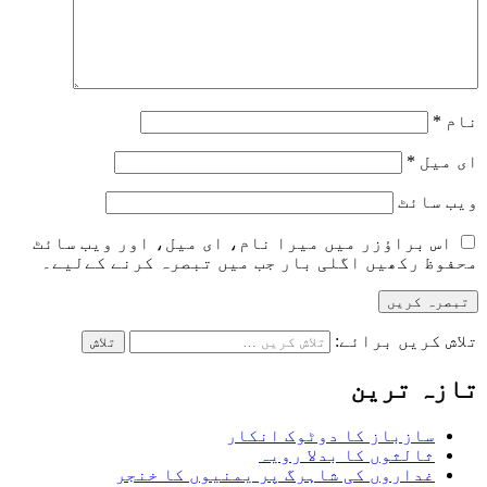
نام
*
ای میل
*
ویب‌ سائٹ
اس براؤزر میں میرا نام، ای میل، اور ویب سائٹ
محفوظ رکھیں اگلی بار جب میں تبصرہ کرنے کےلیے۔
تلاش کریں برائے:
تازہ ترین
سازباز کا دوٹوک انکار
ثالثوں کا بدلا رویہ
غداروں کی شاہرگ پر یمنیوں کا خنجر