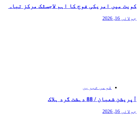
کویت میں امریکی فوج کا اہم لاجسٹک مرکز تباہ
جولائی 16, 2026
قومی خبریں
آپریشن شعبان / 88 دہشت گرد ہلاک
جولائی 16, 2026