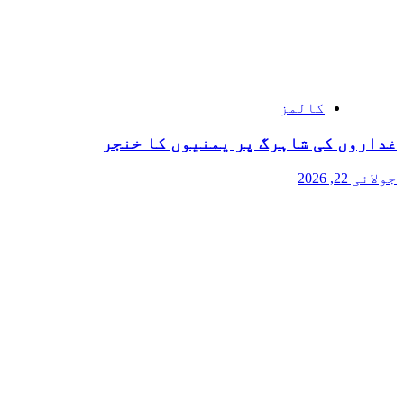
کالمز
غداروں کی شاہرگ پر یمنیوں کا خنجر
جولائی 22, 2026