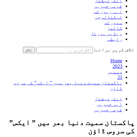
انٹرنیشنل
قومی خبریں
اہم رپورٹس
ٹیکنالوجی
سپورٹس
کالمز
ویڈیو پورٹل
رابطہ
تلاش کریں برائے:
Home
2023
دسمبر
21
پاکستان سمیت دنیا بھر میں ” ایکس” کی سروس
ڈاؤن
انٹرنیشنل
اہم خبریں
قومی خبریں
پاکستان سمیت دنیا بھر میں ” ایکس”
کی سروس ڈاؤن