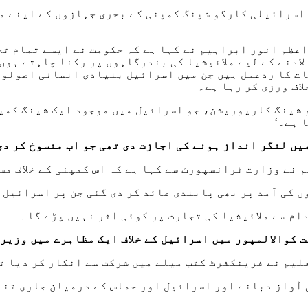
 اسرائیلی کارگو شپنگ کمپنی کے بحری جہازوں کے اپنے م
عظم انور ابراہیم نے کہا ہے کہ حکومت نے ایسے تمام تج
لادنے کے لیے ملائیشیا کی بندرگاہوں پر رکنا چاہتے ہوں
ات کا ردعمل ہیں جن میں اسرائیل بنیادی انسانی اصولوں
اف ورزی کر رہا ہے۔
گو شپنگ کارپوریشن، جو اسرائیل میں موجود ایک شپنگ کمپ
 ہے۔‘
م نے وزارت ٹرانسپورٹ سے کہا ہے کہ اس کمپنی کے خلاف م
 کی آمد پر بھی پابندی عائد کر دی گئی جن پر اسرائیل 
دام سے ملائیشیا کی تجارت پر کوئی اثر نہیں پڑے گا۔
ت کوالالمپور میں اسرائیل کے خلاف ایک مظاہرے میں وزیر
 آواز دبانے اور اسرائیل اور حماس کے درمیان جاری تنا