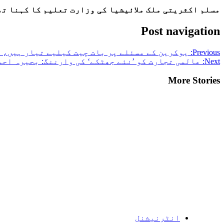
مسلم اکثریتی ملک ملائیشیا کی وزارت تعلیم کا کہنا تھ
Post navigation
Previous:
یوکرین کے مسئلے پر بات چیت کیلیے تیار ہیں، 
Next:
عالمی تجارت کو ’نئے جھٹکے‘ کی وارننگ: بحیرہ احم
More Stories
انٹرنیشنل