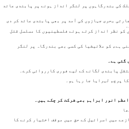
لک کی بندرگاہوں پر لنگر انداز ہونے پر پابندی عائد
ارتی بحری جہازوں کی آمد پر بھی پابندی عائد کر دی
۔
 کو نظر انداز کرتے ہوئے فلسطینیوں کا مسلسل قتل
نی ہے، کو ملائیشیا کی کسی بھی بندرگاہ پر لنگر
ستقل پابندی لگانے کے لیے فوری کارروائی کرے۔
کا پرچم لہرایا جا رہا ہو۔
اعظم انور ابراہم بھی شرکت کر چکے ہیں۔
زعے میں اسرائیل کے حق میں موقف اختیار کرنے کا