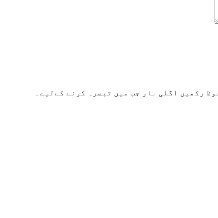
وظ رکھیں اگلی بار جب میں تبصرہ کرنے کےلیے۔