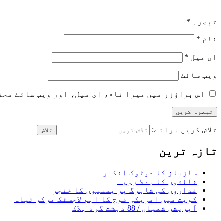
تبصرہ
*
نام
*
ای میل
*
ویب‌ سائٹ
اس براؤزر میں میرا نام، ای میل، اور ویب سائٹ محف
تلاش کریں برائے:
تازہ ترین
سازباز کا دوٹوک انکار
ثالثوں کا بدلا رویہ
غداروں کی شاہرگ پر یمنیوں کا خنجر
کویت میں امریکی فوج کا اہم لاجسٹک مرکز تباہ
آپریشن شعبان / 88 دہشت گرد ہلاک