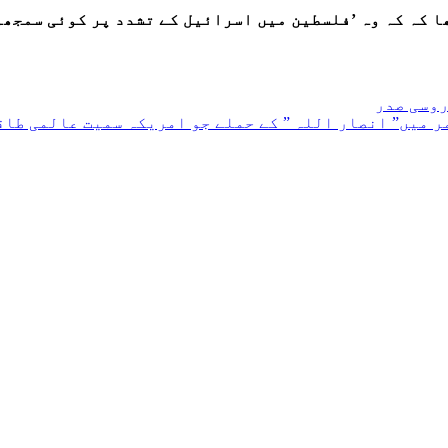
ا کہ کہ وہ ’فلسطین میں اسرائیل کے تشدد پر کوئی سمجھو
روسی صدر
ر میں” انصار اللہ ” کے حملے جو امریکہ سمیت عالمی طاق