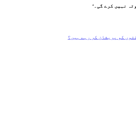
تہ نہیں کرے گی۔‘
توں کو پریشان کر رہے ہیں؟