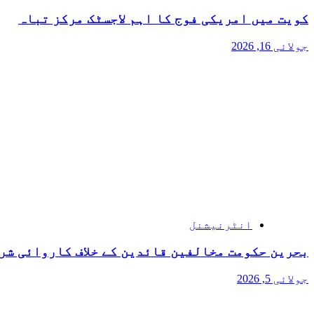
کویت میں امریکی فوج کا اہم لاجسٹک مرکز تباہ
جولائی 16, 2026
انٹرنیشنل
بحرین حکومت مخالفین قائدین کے خلاف کاروائی شر
جولائی 5, 2026