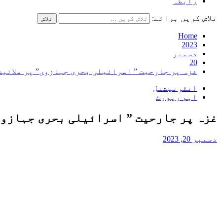
رابطہ
تلاش کریں برائے:
Home
2023
دسمبر
20
غزہ پر جارحیت ” اسرائیلی بحری جہازوں” پر ملائی
انٹرنیشنل
اہم رپورٹ
غزہ پر جارحیت ” اسرائیلی بحری جہازوں
دسمبر 20, 2023