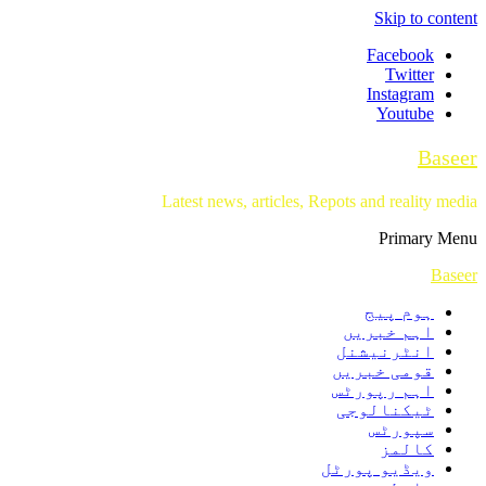
Skip to content
Facebook
Twitter
Instagram
Youtube
Baseer
Latest news, articles, Repots and reality media
Primary Menu
Baseer
ہوم پیج
اہم خبریں
انٹرنیشنل
قومی خبریں
اہم رپورٹس
ٹیکنالوجی
سپورٹس
کالمز
ویڈیو پورٹل