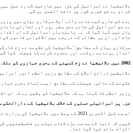
ملائیشیا نے اسرائیل کی غزہ میں جارحیت کے رد عمل میں
کر دی ہے جو فوری طور پر نافذ العمل ہو گی۔
بدھ کو جاری کیے جانے والے ایک سرکاری بیان میں وزیرا
ہے جو اسرائیل کی جانب محو سفر ہوں اور تجارتی سامان 
یان میں کہا گیا کہ یہ پابندیاں اسرائیل کے ان اقدام
عام اور ان پر مظالم کے ذریعے بین الاقوامی قانون کی خل
سرکاری بیان کے مطابق: ’ملائیشیا کی حکومت نے زِم کار
انداز ہونے سے روکنے اور محدود کرنے کا فیصلہ کیا گیا
2002 میں ملائیشیا نے زِم کمپنی کے بحری جہازوں کو ملک میں لنگر انداز ہونے کی اجازت دی تھی جو اب منسوخ کر دی گئی ہے۔
ملائیشین ذرائع ابلاغ کے مطابق وزیر اعظم انور ابراہی
حکومت کے حالیہ فیصلے کے مطابق ایسے تمام بحری جہازوں
وزیر اعظم کا کہنا ہے کہ ملائیشیا کو یقین ہے کہ اس اق
غزہ پر اسرائیلی حملوں کے خلاف ملائیشیا کے دارالحکوم
اس سے قبل اکتوبر 2023 کے وسط میں ملائیشیا کی وزارت تعلیم نے فرینکفرٹ کتب میلے میں شرکت سے انکار کر دیا تھا
کیوں کہ دنیا کے سب سے بڑے کتاب میلے پر فلسطینیوں کی
الزام عائد کیا گیا تھا۔