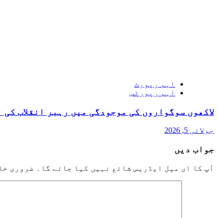
اہم رپورٹ
اہم رپورٹس
لاکھوں سوگواروں کی موجودگی میں رہبر انقلاب کی 
جولائی 5, 2026
جواب دیں
آپ کا ای میل ایڈریس شائع نہیں کیا جائے گا۔
ضروری خا