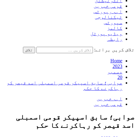
انٹرنیشنل
قومی خبریں
اہم رپورٹس
ٹیکنالوجی
سپورٹس
کالمز
ویڈیو پورٹل
رابطہ
تلاش کریں برائے:
Home
2023
دسمبر
20
صوابی؛ سابق اسپیکر قومی اسمبلی اسد قیصر کو
رہاکرنے کا حکم
اہم خبریں
قومی خبریں
صوابی؛ سابق اسپیکر قومی اسمبلی
اسد قیصر کو رہاکرنے کا حکم