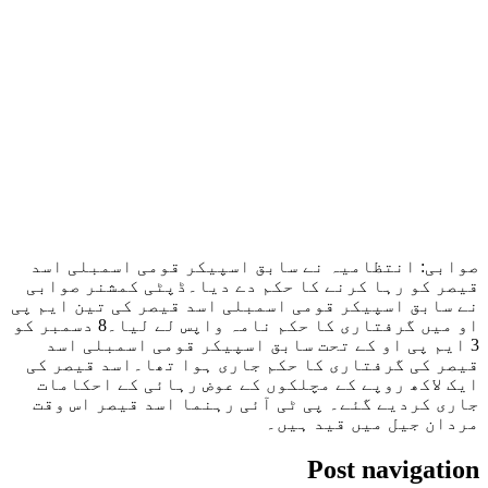
صوابی: انتظامیہ نے سابق اسپیکر قومی اسمبلی اسد
قیصر کو رہا کرنے کا حکم دے دیا۔ڈپٹی کمشنر صوابی
نے سابق اسپیکر قومی اسمبلی اسد قیصر کی تین ایم پی
او میں گرفتاری کا حکم نامہ واپس لے لیا۔8 دسمبر کو
3 ایم پی او کے تحت سابق اسپیکر قومی اسمبلی اسد
قیصر کی گرفتاری کا حکم جاری ہوا تھا۔اسد قیصر کی
ایک لاکھ روپے کے مچلکوں کے عوض رہائی کے احکامات
جاری کردیے گئے۔ پی ٹی آئی رہنما اسد قیصر اس وقت
مردان جیل میں قید ہیں۔
Post navigation