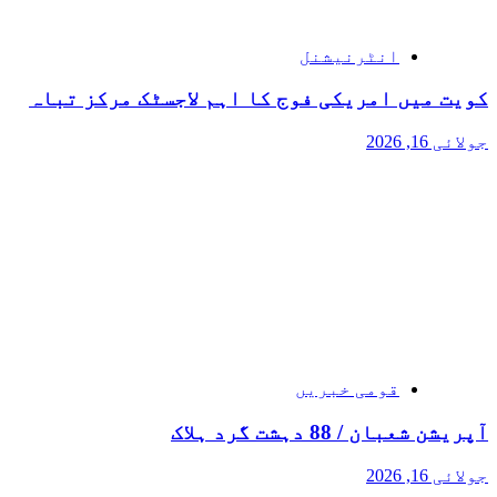
انٹرنیشنل
کویت میں امریکی فوج کا اہم لاجسٹک مرکز تباہ
جولائی 16, 2026
قومی خبریں
آپریشن شعبان / 88 دہشت گرد ہلاک
جولائی 16, 2026