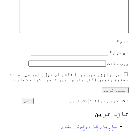
نام
*
ای میل
*
ویب‌ سائٹ
اس براؤزر میں میرا نام، ای میل، اور ویب سائٹ
محفوظ رکھیں اگلی بار جب میں تبصرہ کرنے کےلیے۔
تلاش کریں برائے:
تازہ ترین
سازباز کا دوٹوک انکار