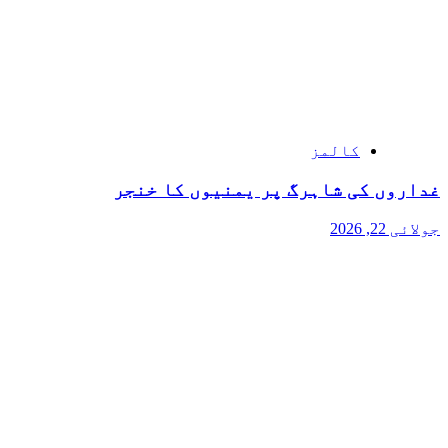
کالمز
غداروں کی شاہرگ پر یمنیوں کا خنجر
جولائی 22, 2026