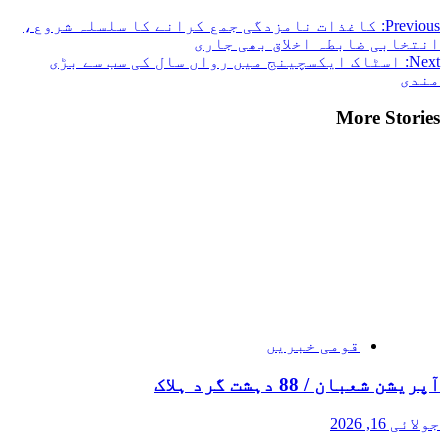
Previous:
کاغذات نامزدگی جمع کرانے کا سلسلہ شروع،
انتخابی ضابطہ اخلاق بھی جاری
Next:
اسٹاک ایکسچینج میں رواں سال کی سب سے بڑی
مندی
More Stories
قومی خبریں
آپریشن شعبان / 88 دہشت گرد ہلاک
جولائی 16, 2026