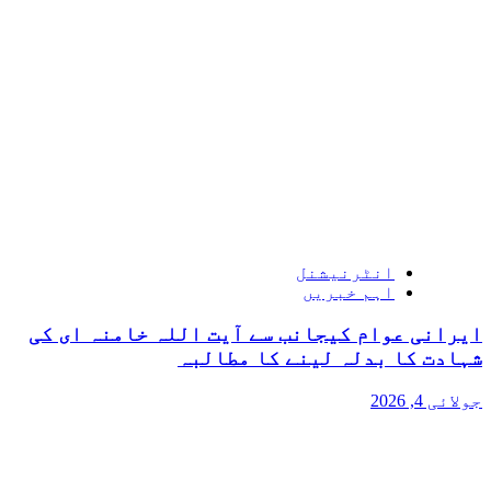
انٹرنیشنل
اہم خبریں
ایرانی عوام کیجانب سے آیت اللہ خامنہ ای کی
شہادت کا بدلہ لینے کا مطالبہ
جولائی 4, 2026