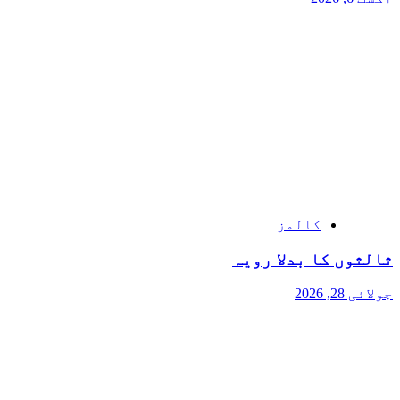
کالمز
ثالثوں کا بدلا رویہ
جولائی 28, 2026