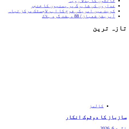
ثالثوں کا بدلا رویہ
غداروں کی شاہرگ پر یمنیوں کا خنجر
کویت میں امریکی فوج کا اہم لاجسٹک مرکز تباہ
آپریشن شعبان / 88 دہشت گرد ہلاک
تازہ ترین
کالمز
سازباز کا دوٹوک انکار
اگست 6, 2026