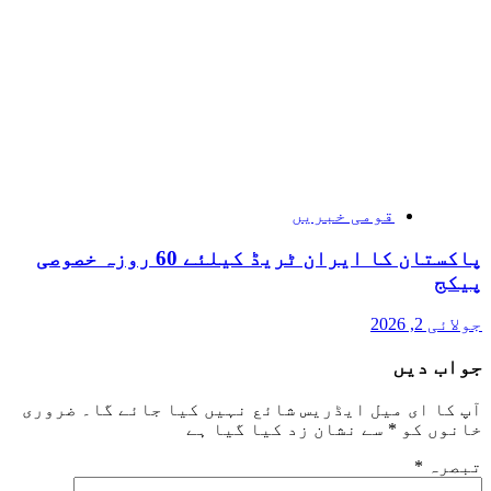
قومی خبریں
پاکستان کا ایران ٹریڈ کیلئے 60 روزہ خصوصی
پیکج
جولائی 2, 2026
جواب دیں
آپ کا ای میل ایڈریس شائع نہیں کیا جائے گا۔
ضروری
خانوں کو
*
سے نشان زد کیا گیا ہے
تبصرہ
*