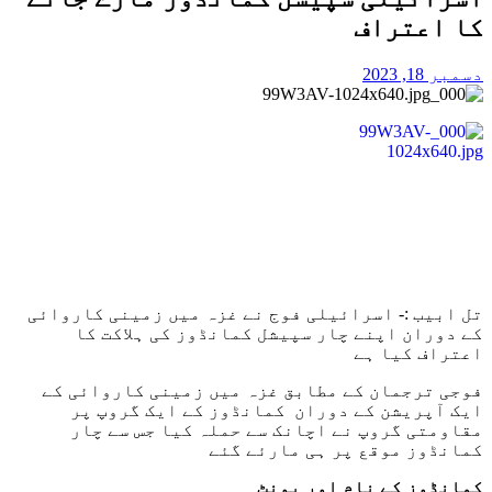
کا اعتراف
دسمبر 18, 2023
تل ابیب :- اسرائیلی فوج نے غزہ میں زمینی کاروائی
کے دوران اپنے چار سپیشل کمانڈوز کی ہلاکت کا
اعتراف کیا ہے
فوجی ترجمان کے مطابق غزہ میں زمینی کاروائی کے
ایک آپریشن کے دوران کمانڈوز کے ایک گروپ پر
مقاومتی گروپ نے اچانک سے حملہ کیا جس سے چار
کمانڈوز موقع پر ہی مارئے گئے
کمانڈوز کے نام اور یونٹ