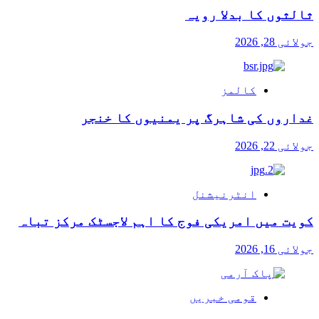
ثالثوں کا بدلا رویہ
جولائی 28, 2026
کالمز
غداروں کی شاہرگ پر یمنیوں کا خنجر
جولائی 22, 2026
انٹرنیشنل
کویت میں امریکی فوج کا اہم لاجسٹک مرکز تباہ
جولائی 16, 2026
قومی خبریں