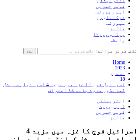
انٹرنیشنل
قومی خبریں
اہم رپورٹس
ٹیکنالوجی
سپورٹس
کالمز
ویڈیو پورٹل
رابطہ
تلاش کریں برائے:
Home
2023
دسمبر
18
اسرائیل فوج کا غزہ میں مزید 4 اسرائیلی سپیشل
کمانڈوز مارے جانے کا اعتراف
انٹرنیشنل
اہم رپورٹ
قومی خبریں
کالمز
اسرائیل فوج کا غزہ میں مزید 4
اسرائیلی سپیشل کمانڈوز مارے جانے