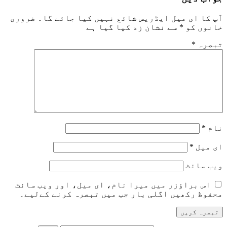
آپ کا ای میل ایڈریس شائع نہیں کیا جائے گا۔
ضروری
خانوں کو
*
سے نشان زد کیا گیا ہے
تبصرہ
*
نام
*
ای میل
*
ویب‌ سائٹ
اس براؤزر میں میرا نام، ای میل، اور ویب سائٹ
محفوظ رکھیں اگلی بار جب میں تبصرہ کرنے کےلیے۔