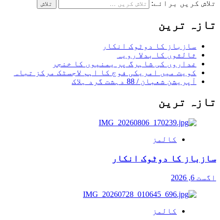
تلاش کریں برائے:
تازہ ترین
سازباز کا دوٹوک انکار
ثالثوں کا بدلا رویہ
غداروں کی شاہرگ پر یمنیوں کا خنجر
کویت میں امریکی فوج کا اہم لاجسٹک مرکز تباہ
آپریشن شعبان / 88 دہشت گرد ہلاک
تازہ ترین
کالمز
سازباز کا دوٹوک انکار
اگست 6, 2026
کالمز