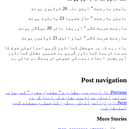
ماسٹر سارجنٹ ” ایتن ناہ 26 ڈوڈیون یونٹ
ماسٹر سارجنٹ ” تال فلیبا 23 یاہلوم یونٹ
سارجنٹ فرسٹ کلاس ” اوریجا بائر 20 میگلان یونٹ
سارجنٹ فرسٹ کلاس ” لیاو الوش 21 ڈوڈیون یونٹ
یاد رہے کہ یہ سپیشل کمانڈوز گروپ اسرائیلی فوج کا
سب سے ٹرینڈ کمانڈوز گروپ ہے جنہیں مشکل کمانڈوز
آپریشنز انجام دینے کی خصوصی ٹریننگ دی جاتی ہے
Post navigation
Previous:
تل ابیب میں مظاہرے ” مقتول مغوی ” کے بھائی
نے اسرائیلی عوام سے بغاوت کی اپیل کر دی
Next:
ایران: اسرائیلی ہیکرز کا حملہ، متعدد گیس
اسٹیشن غیر
More Stories