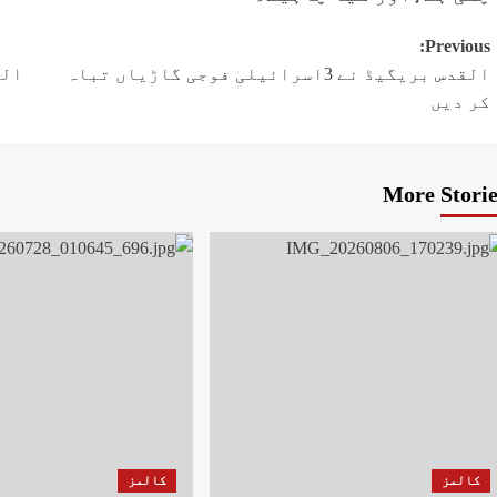
Previous:
القدس بریگیڈ نے 3اسرائیلی فوجی گاڑیاں تباہ
الش
کر دیں
More Storie
کالمز
کالمز