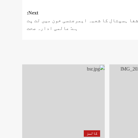
Next:
فا ہسپتال کا شعبہ ایمرجنسی خون میں لت پت
ہے: عالمی ادارہ صحت
کالمز