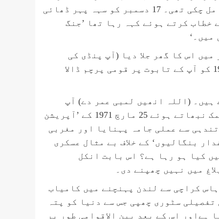
چکا تھا اور 16 دسمبر کی شام سرینڈر کی اطلاع بھی مل چکی تھی۔ 17 دسمبر کو سہہ پہر ڈھائی
 خطاب کرتے ہوئے کہہ رہا تھا ’جنگ
 میں۔‘
یں اس کا گھر جلا دیا (آپ پنڈی کی
ہارلے سٹریٹ میں 1977 تک نظربند رہے۔ 10 اگست 1980 کو آپ کے تابوت پر قومی پرچم ڈالا
 اوپر کے ہو چکے ہیں۔ (اللہ انھیں لمبی عمر دے) آپ
یحییٰ حکومت کے سیکریٹری اطلاعات تھے۔ آپ نے حقِ نمک نبھاتے ہوئے 25 مارچ 1971 کے ’آپریشن
لیسی کو تندہی سے عملی جامہ پہنایا اور مغربی
دار بنگالیوں‘ کے خلاف بے مثال عسکری
ں کیا ہو رہا ہے؟ اس بابت انکل
اغ میں نہیں چھپنے دی۔
اس کراچی سے لندن پہنچنے میں کامیاب
ائمز میں پہلی تفصیلی سٹوری چھپی جس سے دنیا کو پتہ
ا ہےاور اس کے بعد بین الاقوامی طور پر