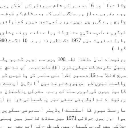
بجے مغربی محاز پر جنگ بندی کے بعد شام کو قوم سے
جاری رہے گی، چپے چپے پر، کھیتوں میں، کھلیانوں
لوگوں نےاس سنگین مذاق کا برا مناتے ہوئے پشاور م
گیا۔)
روئیداد خان ماشااللہ 100 برس سے
سرچ لائٹ‘ سے 16 دسمبر تک آہنی سنسر کی پا
پاکستانیوں کو اس پورے عرصے میں ’ انڈین ایجنٹ غ
کامیابیوں کی لوری سناتے رہے۔ مشرقی پاکستان می
روئیداد نے ایک بھی منفی خبر پاکستانی ذرائع ابل
مارننگ نیوز کا اسٹٹنٹ ایڈیٹر انتھونی مسکرین ہ
ہوا اور یوں جولائی 1971 میں سنڈے ٹ
چلا کہ مشرقی پاکستان میں کس طرح کا آپریشن ہو رہ