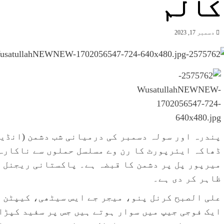
کالم
دسمبر 17, 2023
پندرہ اور سولہ دسمبر کی درمیانی شب دشمن (انڈیا
ڈھاکہ ایئرپورٹ کا رن وے مسلسل حملوں سے ناکارہ 
میرپور پل پر دشمن کا قبضہ ہے۔ پاکستانی ریجنل ہ
ظاہر کر دی ہے۔
علی الصبح کرنل پنو، میجر جے ایس سیٹھی، کیپٹن 
ایک فوجی جیپ میں سوار ہوتے ہیں جس پر سفید کپڑا