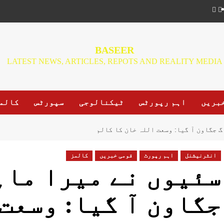
BASEER
LATEST NEWS, ARTICLES, REPOTS AND REALITY MEDIA
بریں
اہم رپورٹس
ٹیکنالوجی
سپورٹس
کالم
 جگاون آ گیا: وسعت اللہ خان کا کالم
انٹرنیشنل
اہم رپورٹ
قومی خبریں
کالمز
سئیوں نے میرا ماہ
جگاون آ گیا: وسعت