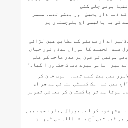
تنہا ہوتی چلی گئی
کے ذمہ دار یحییٰ اور بھٹو تھے۔ سنسر
ست کی یہ پالیسی آج بلوچستان پر
ڈئیر اے آر صدیقی کے مطابق عین لڑائی
نرل عبدالحیمد کا مورال میڈم نور جہاں
ھی ہوتیں تو فون پر صدر صاحب کو فلم
نے میرا ماہی میرے بھاگ جگاون آ گیا۔‘
نکات پہلی بار لاہور میں پیش کیے تھے۔ ایوب خان کی
 لکھا ہے ’آج میں نے ایک کمیٹی بنائی ہے جو اس
دہ ہوتا ہے تو پاکستان کی معاشی تصویر
 بچشمِ خود کر لے۔ مورال ہمارے حصے میں
 بی ٹیم تھی آج ماشااللہ سی ٹیم بن