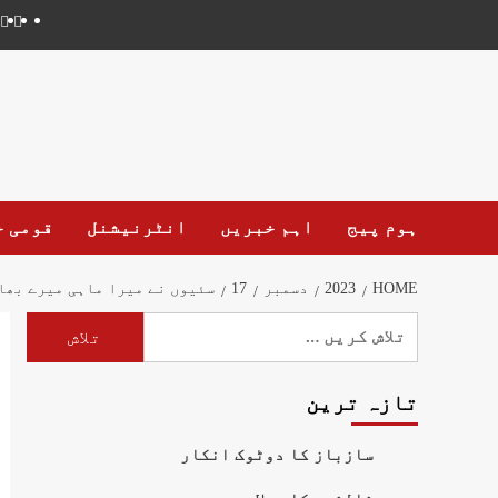
ہوم پیج
اہم خبریں
انٹرنیشنل
قومی خ
HOME
2023
دسمبر
17
سئیوں نے میرا ماہی میرے بھاگ
تازہ ترین
سازباز کا دوٹوک انکار