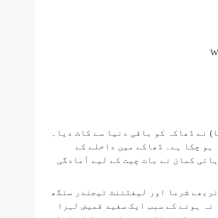
) نے ڈھاکہ کو باقی دنیا سے کاٹ دیا۔
ہو چکا ہے۔ ڈھاکے میں داخلے کے
ائی کمان نے بات چیت کے لیے آمادگی
نربھے شرما اور لیفٹننٹ تیجندر سنگھ
 نہ ہونے کے سبب ایک سفید قمیض لہرا