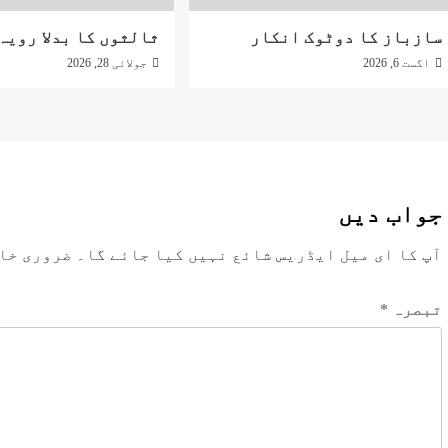
سازباز کا دوٹوک انکار
ثالثوں کا بدلا رویہ
اگست 6, 2026
جولائی 28, 2026
جواب دیں
آپ کا ای میل ایڈریس شائع نہیں کیا جائے گا۔
ضروری خا
تبصرہ
*