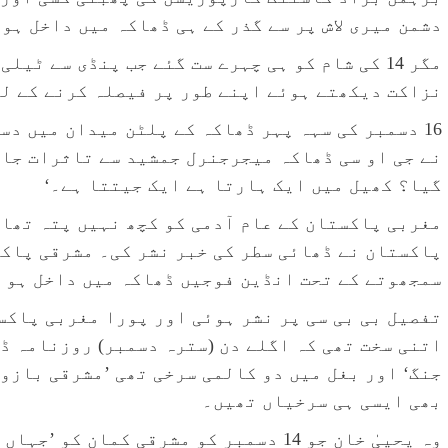
دشمن میری لاش پر سے گذر کے ہی ڈھاکہ میں داخل ہو 
مگر 14 کی شام کو ہی چہرے ست گئے جب پنڈی سے ٹی
نزاکت دیکھتے ہوئے اپنے طور پر فیصلہ کرنے کے ل
16 دسمبر کی سہہ پہر ڈھاکہ کے پلٹن میدان میں د
نے جی او سی ڈھاکہ میجرجنرل جمشید سے تاثرات جان
گیا؟ کھیل میں ایک ہارتا ہے ایک جیتتا ہے۔‘
مغربی پاکستان کے عام آدمی کو کچھ نہیں پتہ تھا 
پاکستان نے ڈھائی سطر کی خبر نشر کی۔ مشرقی پاکس
سمجھوتے کے تحت انڈین فوجیں ڈھاکہ میں داخل ہو گ
تفصیل بی بی سی پر نشر ہوئی اور پورا مغربی پاکس
اتنی سخت تھی کہ اگلے دن (سترہ دسمبر) روزنامہ ڈا
جنگ‘ اور بغل میں دو کالمی سرخی تھی ’مشرقی بازو
بھی ایسی ہی سرخیاں تھیں۔
وہ یحییٰ خان جو 14 دسمبر کو مشرقی کمان 