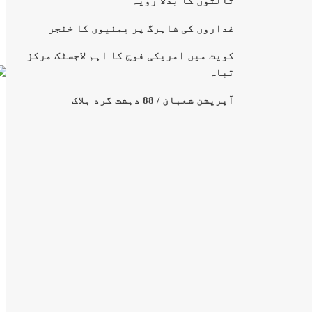
ثالثوں کا بدلا رویہ
غداروں کی شاہرگ پر یمنیوں کا خنجر
کویت میں امریکی فوج کا اہم لاجسٹک مرکز
تباہ
آپریشن شعبان / 88 دہشت گرد ہلاک