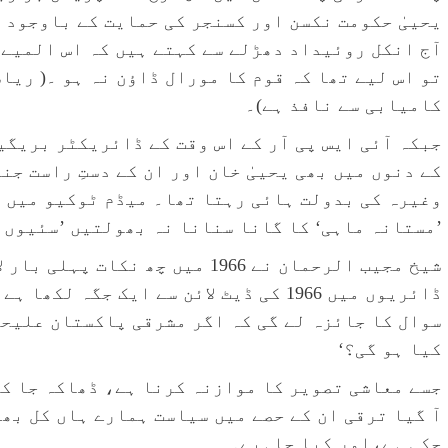
یحییٰ حکومت نکسن اور کسنجر کی حمایت کے باوجود 
آج انکل روئیداد دھڑلے سے کہتے ہیں کہ اس المیے 
تو اس لیے تھا کہ قوم کا مورال ڈاؤن نہ ہو ۔( ریا
کامیابی سے نافذ ہے)۔
جبکہ آئی ایس پی آر کے اس وقت کے ڈائریکٹر بریگی
کے دنوں میں بھی یحییٰ خان اور ان کے دستِ راست ج
وغیرہ کی بدولت ہائی رہتا تھا۔ میڈم ٹوکیو میں ب
’مستانہ ماہی‘ کا گانا سنانا نہ بھولتیں ’سئیوں 
شیخ مجیب الرحمان نے 1966 میں چھ 
ڈائریوں میں 1966 کی ڈیٹ لائن سے ایک جگہ
سوال کا جائزہ لے گی کہ اگر مشرقی پاکستان علیح
کیا ہو گی؟‘
جسے معاشی تصویر کا موازنہ کرنا ہے، ڈھاکہ جا کے
آ گیا ترقی ان کے حصے میں سیاست ہمارے ہاں کل بھی
چکی ہے،اور کیا چاہیے۔