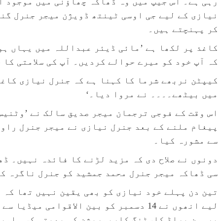
رہی ہے۔ اس جیپ میں وہ ڈھاکہ چھاؤنی میں موجود ا
نیازی کے لیے جی اوسی ٹینتھ ڈویژن میجر جنرل گند
کر پہنچتے ہیں۔
کاغذ پر لکھا ہے ’مائی ڈیئر عبداللہ میں یہاں ہو
کہ آپ خود کو میرے حوالے کردیں۔ آپ کی سلامتی کا 
کیپٹن نربھے شرما کا کہنا ہے کہ جنرل نیازی کاغذ
میں بیٹھے۔۔۔۔ نے مروا دیا۔‘
اس وقت کے فوجی ترجمان میجر صدیق سالک نے ’وٹنیس
پیغام ملنے کے بعد جنرل نیازی نے میجر جنرل راو
سے مشورہ کیا۔
دونوں نے صلاح دی کہ مزید لڑنے کا فائدہ نہیں۔ ڈھ
سی ڈھاکہ میجر جنرل محمد جمشید کو جنرل ناگرہ ک
تین دن پہلے خود نیازی کو بھی یقین نہیں تھا کہ ص
لیے انھوں نے 14 دسمبر کو بین الاقوامی م
برہمن براڈ کاسٹنگ کارپوریشن کی پھبتی کسی اور 