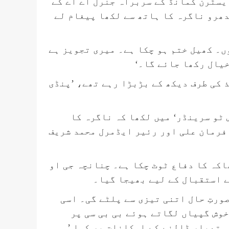
یسٹرن کمانڈ کے سربراہ جنرل اے اے کے
ھرو ناگرہ کا ہاتھ سے لکھا پیغام لے
ں۔ کھیل ختم ہو چکا ہے۔ میری تجویز ہے
خیال رکھا جائے گا۔‘
 کی طرف دیکھ کے بڑبڑا رہے تھے، ’پنڈی
 ٹو سرینڈر‘ میں لکھا کہ ناگرہ کا
 فرمان علی اور رئیر ایڈمرل محمد شریف
اکہ کا دفاع ٹوٹ چکا ہے۔ چنانچہ جی او
ے استقبال کے لیے بھیجا گیا۔
ورتِ حال اتنی تیزی سے پلٹے گی۔ اسی
یڈیا سے خوش گپیاں لگاتے ہوئے بی بی سی پر
ہتھیار ڈالنے کے امکانات پر کہا ’