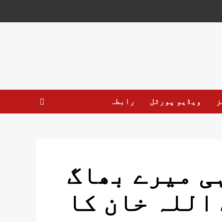
ز
ویڈیو پورٹل
رابطہ
ی میرے بھاگ
 اللہ خان کا