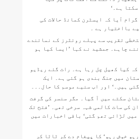
سکتا ہے۔‘
لی گرام آیا کہ ایسٹرن کمانڈ حالات کی
یے بااختیار ہے ۔
ستخطی تقریب سے پہلے روئٹرز کے نمائندے
نے چاہے۔ جمشید نے کہا ’ایسا کیا ہو
کہ کیا کھیل چل رہا ہے۔ رات گئے ریڈیو
تان میں جنگ بندی ہو گئی ہے۔ ایک
ئی ہیں۔‘ اور اب سنیے موسم کا حال۔۔۔
تان سکتے میں آ گیا۔ مگر سنسر کی گرفت
ن کی سات کالمی شہہ سرخی تھی۔ ’فتح تک
 میں لڑائی تھم گئی‘ باقی اخبارات میں
کو ’جہاں رہو خوش رہو‘ کا پیغام دے کر ٹاٹا کر