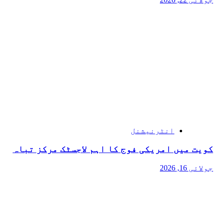
انٹرنیشنل
کویت میں امریکی فوج کا اہم لاجسٹک مرکز تباہ
جولائی 16, 2026