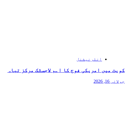
انٹرنیشنل
کویت میں امریکی فوج کا اہم لاجسٹک مرکز تباہ
جولائی 16, 2026