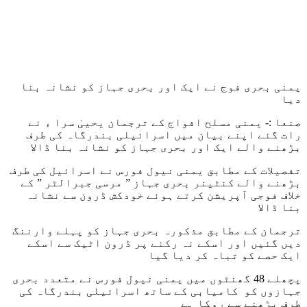
یمنی بحری فوج نے ایک اور بحری جہاز کو نشانہ بنا
دیا
صنعا :- یمنی مسلح افواج کے ترجمان یحییٰ سرا ء نے
رات گئے اپنے بیان میں اسرائیلی بندرگاہ کی طرف
بڑھنے والے ایک اور بحری جہاز کو نشانہ بنا ڈالا
تفصیلات کے مطابق یمنی نیول فورس نے اسرائیل کی طرف
بڑھنے والے کنٹینر بحری جہاز ” مرسی جبرالٹر ” کے
خلاف فوجی آپریشن کرتے ہوئے خودکش ڈرون سے نشانہ
بنا ڈالا
ترجمان کے مطابق مذکورہ بحری جہاز کو پہلے وارننگ
دیں گئیں اور اسکے نہ رکنے پر ڈرون اٹیک سے اسکے
ایک حصے کو تباہ کر دیا گیا
پچھلے 48 گھنٹوں میں یمنی نیول فورس نے متعدد بحری
جہازوں کو کامیابی کے ساتھ اسرائیلی بندرگاہ کی
طرف بڑھنے سے روکا ہے