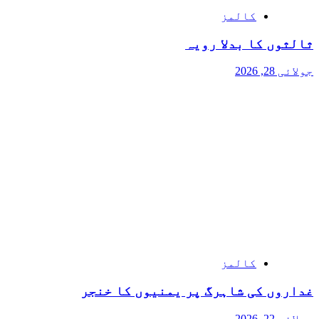
کالمز
ثالثوں کا بدلا رویہ
جولائی 28, 2026
کالمز
غداروں کی شاہرگ پر یمنیوں کا خنجر
جولائی 22, 2026