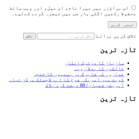
اس براؤزر میں میرا نام، ای میل، اور ویب سائٹ
محفوظ رکھیں اگلی بار جب میں تبصرہ کرنے کےلیے۔
تلاش کریں برائے:
تازہ ترین
سازباز کا دوٹوک انکار
ثالثوں کا بدلا رویہ
غداروں کی شاہرگ پر یمنیوں کا خنجر
کویت میں امریکی فوج کا اہم لاجسٹک مرکز تباہ
آپریشن شعبان / 88 دہشت گرد ہلاک
تازہ ترین