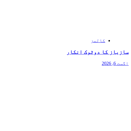
کالمز
سازباز کا دوٹوک انکار
اگست 6, 2026