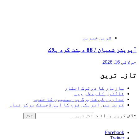
قومی خبریں
آپریشن شعبان / 88 دہشت گرد ہلاک
جولائی 16, 2026
تازہ ترین
سازباز کا دوٹوک انکار
ثالثوں کا بدلا رویہ
غداروں کی شاہرگ پر یمنیوں کا خنجر
کویت میں امریکی فوج کا اہم لاجسٹک مرکز تباہ
تلاش کریں برائے:
Facebook
Twitter