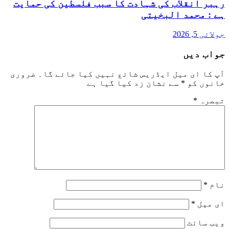
رہبر انقلاب کی شہادت کا سبب فلسطین کی حمایت
ہے : محمد البخیتی
جولائی 5, 2026
جواب دیں
آپ کا ای میل ایڈریس شائع نہیں کیا جائے گا۔
ضروری
خانوں کو
*
سے نشان زد کیا گیا ہے
تبصرہ
*
نام
*
ای میل
*
ویب‌ سائٹ