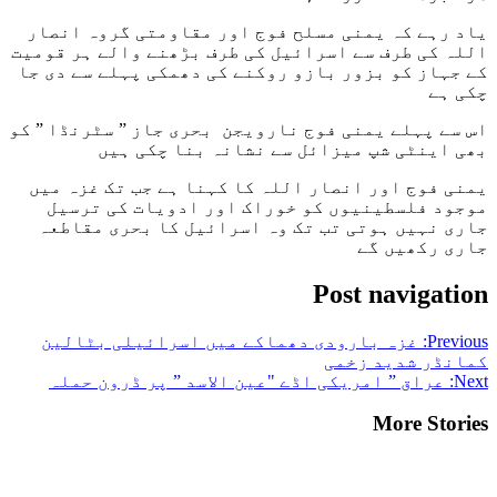
یاد رہے کہ یمنی مسلح فوج اور مقاومتی گروہ انصار
اللہ کی طرف سے اسرائیل کی طرف بڑھنے والے ہر قومیت
کے جہاز کو بزور بازو روکنے کی دھمکی پہلے سے دی جا
چکی ہے
اس سے پہلے یمنی فوج نارویجن بحری جاز ” سٹرنڈا ” کو
بھی اینٹی شپ میزائل سے نشانہ بنا چکی ہیں
یمنی فوج اور انصار اللہ کا کہنا ہے جب تک غزہ میں
موجود فلسطینیوں کو خوراک اور ادویات کی ترسیل
جاری نہیں ہوتی تب تک وہ اسرائیل کا بحری مقاطعہ
جاری رکھیں گے
Post navigation
Previous:
غزہ بارودی دھماکے میں اسرائیلی بٹالین
کمانڈر شدید زخمی
Next:
عراق ” امریکی اڈے "عین الاسد ” پر ڈرون حملہ
More Stories