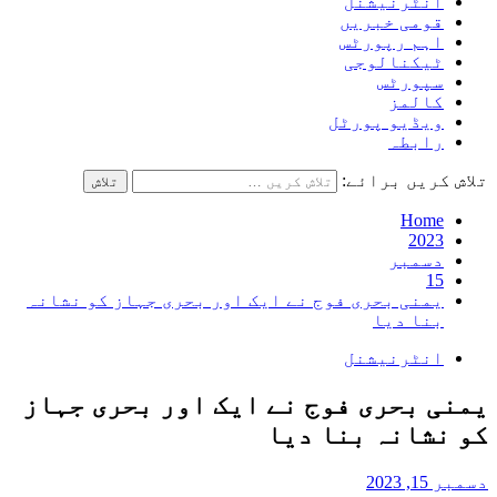
انٹرنیشنل
قومی خبریں
اہم رپورٹس
ٹیکنالوجی
سپورٹس
کالمز
ویڈیو پورٹل
رابطہ
تلاش کریں برائے:
Home
2023
دسمبر
15
یمنی بحری فوج نے ایک اور بحری جہاز کو نشانہ
بنا دیا
انٹرنیشنل
یمنی بحری فوج نے ایک اور بحری جہاز
کو نشانہ بنا دیا
دسمبر 15, 2023