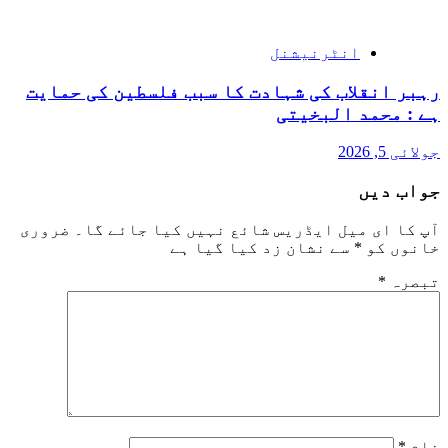
انٹرنیشنل
رہبر انقلاب کی شہادت کا سبب فلسطین کی حمایت
ہے : محمد البخیتی
جولائی 5, 2026
جواب دیں
آپ کا ای میل ایڈریس شائع نہیں کیا جائے گا۔
ضروری
خانوں کو
*
سے نشان زد کیا گیا ہے
تبصرہ
*
نام
*