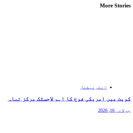
More Stories
انٹرنیشنل
کویت میں امریکی فوج کا اہم لاجسٹک مرکز تباہ
جولائی 16, 2026