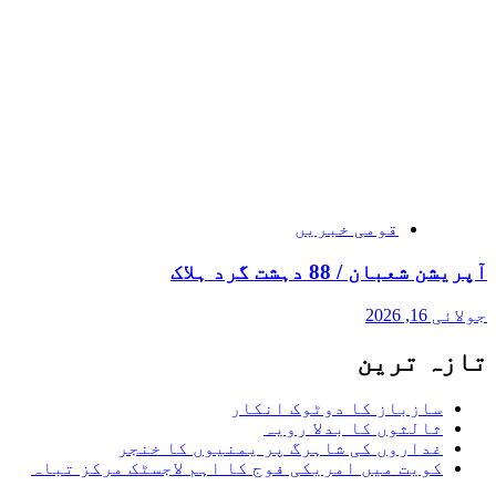
قومی خبریں
آپریشن شعبان / 88 دہشت گرد ہلاک
جولائی 16, 2026
تازہ ترین
سازباز کا دوٹوک انکار
ثالثوں کا بدلا رویہ
غداروں کی شاہرگ پر یمنیوں کا خنجر
کویت میں امریکی فوج کا اہم لاجسٹک مرکز تباہ