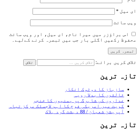
ای میل
*
ویب‌ سائٹ
اس براؤزر میں میرا نام، ای میل، اور ویب سائٹ
محفوظ رکھیں اگلی بار جب میں تبصرہ کرنے کےلیے۔
تلاش کریں برائے:
تازہ ترین
سازباز کا دوٹوک انکار
ثالثوں کا بدلا رویہ
غداروں کی شاہرگ پر یمنیوں کا خنجر
کویت میں امریکی فوج کا اہم لاجسٹک مرکز تباہ
آپریشن شعبان / 88 دہشت گرد ہلاک
تازہ ترین