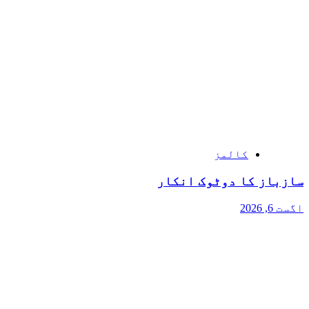
کالمز
سازباز کا دوٹوک انکار
اگست 6, 2026