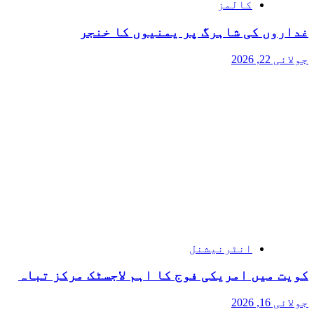
کالمز
غداروں کی شاہرگ پر یمنیوں کا خنجر
جولائی 22, 2026
انٹرنیشنل
کویت میں امریکی فوج کا اہم لاجسٹک مرکز تباہ
جولائی 16, 2026