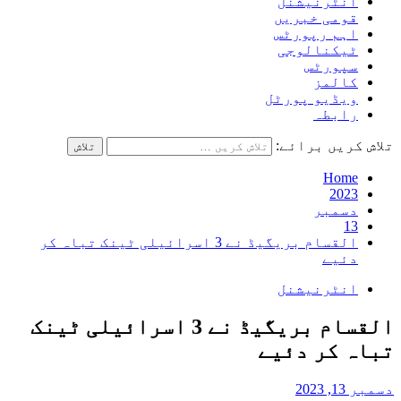
انٹرنیشنل
قومی خبریں
اہم رپورٹس
ٹیکنالوجی
سپورٹس
کالمز
ویڈیو پورٹل
رابطہ
تلاش کریں برائے:
Home
2023
دسمبر
13
القسام بریگیڈ نے 3 اسرائیلی ٹینک تباہ کر
دئیے
انٹرنیشنل
القسام بریگیڈ نے 3 اسرائیلی ٹینک
تباہ کر دئیے
دسمبر 13, 2023