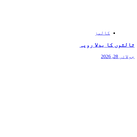
کالمز
ثالثوں کا بدلا رویہ
جولائی 28, 2026