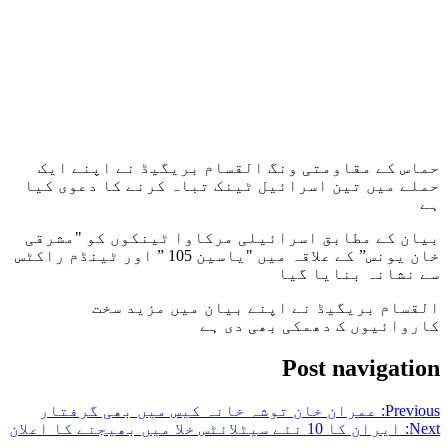
حماس کے مقاومتی ونگ القسام بریگیڈ نے اپنے ایک
حملے میں تین اسرائیل ٹینک تباہ کرنے کا دعوی کیا
ہے
بیان کے مطابق اسرائیلی مرکاوا ٹینکوں کو "مشرقی
خان یونس” کے علاقہ میں "یاسین 105 ” اور ٹینڈم راکٹس
سے نشانہ بنایا گیا
القسام بریگیڈ نے اپنے بیان میں مزید سخت
کاروائیوں ک دھمکی بھی دی ہے
Post navigation
Previous:
عمران خان توشہ خانہ کیس میں بھی گرفتار
Next:
ایران کا 10 نئے سیٹلائٹس خلا میں بھیجنے کا اعلان