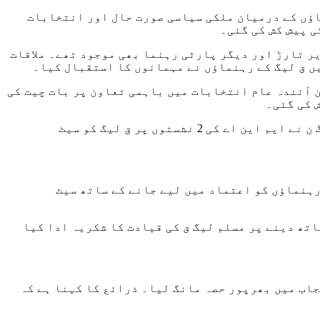
د ہونے والی ملاقات میں دونوں رہنماؤں کے درمیان ملکی سیاسی صورت حال اور انتخابات
ی پیش کش کی گئی۔
ر تارڑ اور دیگر پارٹی رہنما بھی موجود تھے۔ ملاقات
ں ق لیگ کے رہنماؤں نے مہمانوں کا استقبال کیا۔
 آئندہ عام انتخابات میں باہمی تعاون پر بات چیت کی
 کی گئی۔
ملاقات میں سیٹ ایڈجسٹمنٹ کے حوالے سے ہونے والی بات چیت کی تفصیلات بھی سامنے آ گئیں، جس کے مطابق مسلم لیگ ن نے ایم این اے کی 2 نشستوں پر ق لیگ کو سیٹ
 رہنماؤں کو اعتماد میں لیے جانے کے ساتھ سیٹ
ومت میں بھرپور ساتھ دینے پر مسلم لیگ ق کی قیادت کا شکریہ ادا کیا
جاب میں بھرپور حصہ مانگ لیا۔ ذرائع کا کہنا ہے کہ