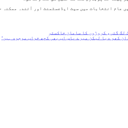
ں عام انتخابات میں سیٹ ایڈجسٹمنٹ اور آئندہ ممکنہ ح
 لگ گئی، کروڑوں کا سامان خاکستر
ان کھو دیا لیکن میرے پاس اب بھی کچھ خواب موجود ہیں‘