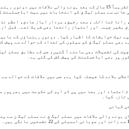
تفصیلات کے مطابق چوہدری شجاعت حسین سے نواز شریف کی تقریباً 15 سال کے بع
ی جانب سے مسلم لیگ ق کو انتخابات میں سیٹ ایڈجسٹمنٹ ک
 رانا ثنا اللہ، سعد رفیق، سردار ایاز صادق، اعظم نذی
ق بشیر چیمہ اور امتیاز رانجھا بھی شریک تھے۔ قبل ازی
یے نیک خواہشات کا اظہار کیا۔ دونوں رہنماؤں کے مابین
ے بھی مسلم لیگ ق کو سیٹوں کی تعداد کے حوالے سے پیش کش
جلاس بلانے کا فیصلہ کیا ہے، جس میں ملاقات کے حوالے سے
ز شریف نے اپریل 2022 میں تحریک عدم اعتماد اور بعد میں پی ڈی ایم کی حک
 تازہ کیا۔
ی کہانی
 ہونے والی ملاقات میں مسلم لیگ ق نے مسلم لیگ ن سے پن