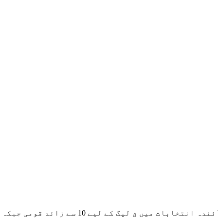
 قومی جبکہ 22 صوبائی اسمبلی کی نشتیں دینے کا مطالبہ کردیا۔