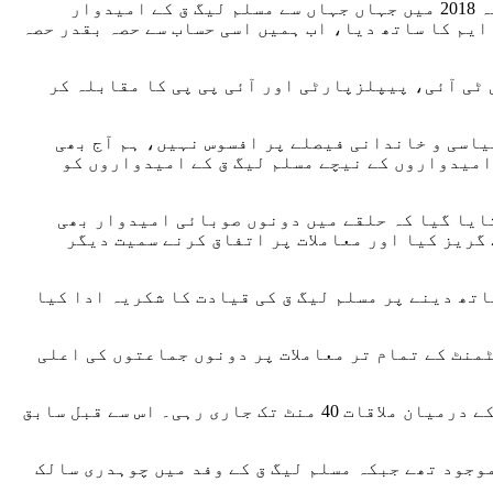
مسلم لیگ ق نے گجرات، سیالکوٹ، منڈی بہاؤ الدین اور حافظ آباد میں سیٹ ایڈجسٹمنٹ کا مطالبہ کیا اور کہا کہ 2018 میں جہاں جہاں سے مسلم لیگ ق کے امیدوار
ایم کا ساتھ دیا، اب ہمیں اسی حساب سے حصہ بقدر حصہ
 ٹی آئی، پیپلزپارٹی اور آئی پی پی کا مقابلہ کر
سیاسی و خاندانی فیصلے پر افسوس نہیں، ہم آج بھی
 امیدواروں کے نیچے مسلم لیگ ق کے امیدواروں کو
تایا گیا کہ حلقے میں دونوں صوبائی امیدوار بھی
گریز کیا اور معاملات پر اتفاق کرنے سمیت دیگر
ومت میں بھرپور ساتھ دینے پر مسلم لیگ ق کی قیادت کا شکریہ ادا کیا
ٹمنٹ کے تمام تر معاملات پر دونوں جماعتوں کی اعلی
واضح رہے کہ نواز شریف تقریباً 15سال بعد چوہدری شجاعت سے ملنے ان کی رہائش گاہ پہنچے جہاں دونوں رہنماؤں کے درمیان ملاقات 40 منٹ تک جاری رہی۔ اس سے قبل سابق
وجود تھے جبکہ مسلم لیگ ق کے وفد میں چوہدری سالک