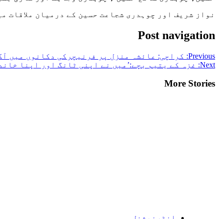
نواز شریف اور چوہدری شجاعت حسین کے درمیان ملاقات می
Post navigation
Previous:
کراچی: عائشہ منزل پر فرنیچرکی دکانوں میں آگ
Next:
غزہ کے یتیم بچے:’میں نے اپنی ٹانگ اور اپنا خاند
More Stories
انٹرنیشنل