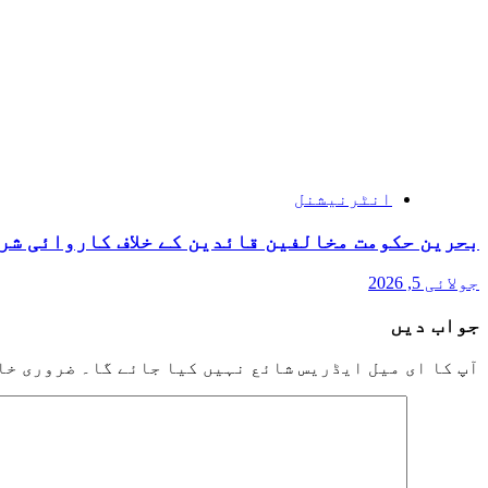
انٹرنیشنل
بحرین حکومت مخالفین قائدین کے خلاف کاروائی شر
جولائی 5, 2026
جواب دیں
آپ کا ای میل ایڈریس شائع نہیں کیا جائے گا۔
ضروری خا