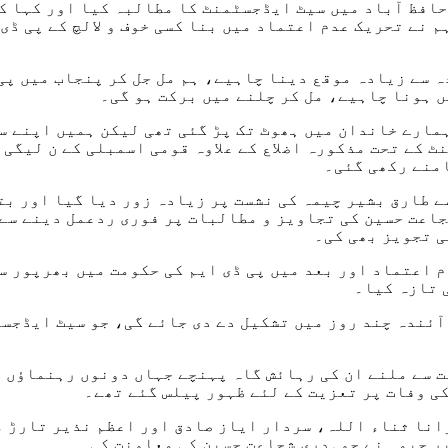
نے تحریک عدم اعتماد میں بنا کسی خوف و لالچ کے پی ڈی 
ہ سے زیادہ موقع دینا چاہیے، ہم مل جل کر پنجاب میں پی
ں ہونا چاہیے، مل کر چلنے میں برکت ہو گی۔
 ہمارے خاندان میں ہھوٹ تک پڑ گئی تھی لیکن ہمیں اپنے 
ٹ کے تحت مذکورہ اضلاع کے علاوہ قومی اسمبلی کے ن لیگی
منے رکھی گئی۔
ے طارق بشیر چیمہ کی نشست پر زیادہ زور دیا گیا اور ب
اعت حسین کی تجاویز و مطالبات پر فوری ردعمل دینے سے 
 تجویز بھی کی۔
ز شریف نے اپریل 2022 میں تحریک عدم اعتماد اور بعد میں پی ڈی ایم کی حک
 تازہ کیا۔
آئندہ چند روز میں تشکیل دے دی جائے گی، جو سیٹ ایڈجس
انا ثناء اللہ، سردار ایاز صادق اور اعظم نذیر تارڑ م
ر چیمہ نے چوہدری شجاعت حسین کی معاونت کی۔