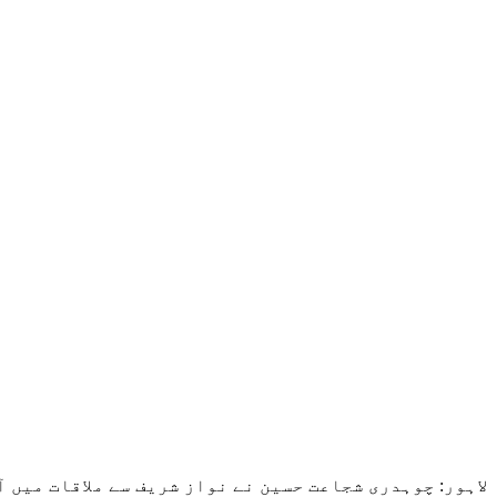
لاہور: چوہدری شجاعت حسین نے نواز شریف سے ملاقات میں آئندہ انتخابات میں ق لیگ کے لیے 10 سے زائد