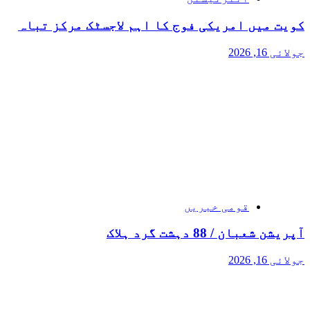
کویت میں امریکی فوج کا اہم لاجسٹک مرکز تباہ
جولائی 16, 2026
قومی خبریں
آپریشن شعبان / 88 دہشت گرد ہلاک
جولائی 16, 2026