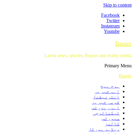
Skip to content
Facebook
Twitter
Instagram
Youtube
Baseer
Latest news, articles, Repots and reality media
Primary Menu
Baseer
ہوم پیج
اہم خبریں
انٹرنیشنل
قومی خبریں
اہم رپورٹس
ٹیکنالوجی
سپورٹس
کالمز
ویڈیو پورٹل