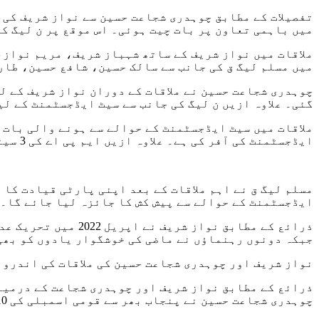
میں باہمی تعاون پر بات چیت ہوئی۔ اس موقع پر ن لیگ ک
ملاقات میں نواز شریف کے ساتھ شہباز شریف، مریم نواز،
میں مسلم لیگ ق کی جانب سے سالک حسین، شافع حسین، طار
چوہدری شجاعت حسین نے ملاقات کے دوران نواز شریف کے ل
گئی۔ علاوہ ازیں ن لیگ کی جانب سے سیٹ ایڈجسٹمنٹ کے لی
ایڈجسٹمنٹ کی آفر کی ہے۔ علاوہ ازیں ایم پی اے کی 3 سیٹوں پر بھی ایڈجسٹمنٹ کی پیش کش کی گئی ہے۔
مسلم لیگ ق نے اہم ملاقات کے بعد اپنی پارٹی قیادت کا ا
ایڈجسٹمنٹ کے حوالے سے پیش کش کا جائزہ لیا جائے گا۔
ذرائع کے مطابق نوا
جبکہ دونوں رہنماؤں نے ماضی کی خوشگوار یادوں کو بھی
نواز شریف اور چوہدری شجاعت حسین کی ملاقات کی اندرون
ذرائع کے مطابق نواز شریف اور چوہدری شجاعت کے درمیان
چوہدری شجاعت حسین نے پنجاب بھر سے قومی اسمبلی کی 10 سے زائد اور صوبائی اسمبلی کی 22 نشستیں مانگی ہیں۔