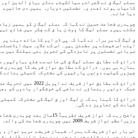
کامیاب ہوئے تھے، وہ نشستیں دوبارہ ہمیں دی جائیں، ہم 
دیا جائے۔
چوہدری شجاعت حسین نے کہا کہ مسلم لیگ ن کو ہمیں زیاد
سکتے ہیں، مسلم لیگ کا ووٹ ن یا ق کے چکر میں ضائع نہی
ق لیگ کے سربراہ نے کہا کہ پی ڈی ایم کا ساتھ دینے پر
اپنے اس فیصلے پر مطمئن ہیں۔ اس کے علاوہ سیٹ ایڈجسٹمن
صوبائی نشستوں پر نامزدگی کی تجویز بھی میٹنگ میں سا
ذرائع کے مطابق مسلم لیگ ق کی جانب سے ضلع بہاولپور س
ہمارے ہی ہوں۔ ذرائع کے مطابق نواز شریف کا چوہدری شج
چیزوں کیلیے دونوں پارٹیوں کی مشترکہ کمیٹی بنانے کی
ذرائع کے مطابق نوا
جبکہ دونوں رہنماؤں نے ماضی کی خوشگوار یادوں کو بھی
ذرائع کا کہنا ہے کہ ن لیگ اور ق لیگ کی مشترکہ کمیٹی 
قیادت کو تجاویز دے گی۔
وزیراعظم نواز شریف 2009 میں چوہدری شجاعت کی والدہ کی وفات پر تعزیت کے لئے ظہور پیلس گئے تھے۔
اس بار نواز شریف کے ہمراہ شہباز شریف، مریم نواز ، ر
حسین، چوہدری شافع حسین ، چوہدری وجاہت اور طارق بشی