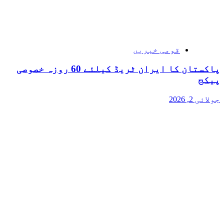
قومی خبریں
پاکستان کا ایران ٹریڈ کیلئے 60 روزہ خصوصی
پیکج
جولائی 2, 2026