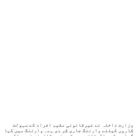
وزارت داخلہ نے غیرقانونی مقیم افراد کے سہولت
کاروں کیلئے وارننگ جاری کر دی ہے۔ وارننگ میں کہا
گیا ہے کہ پاکستان میں مقیم غیر قانونی غیر ملکیوں