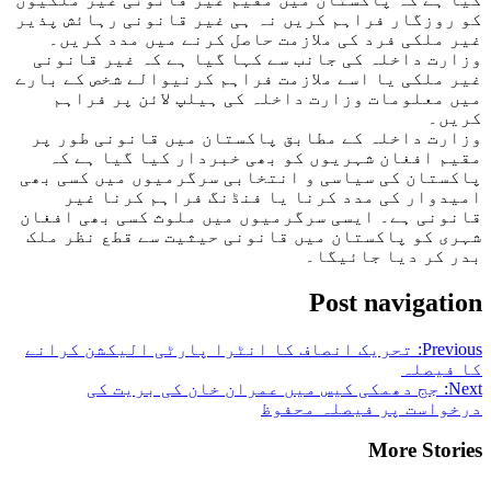
کو روزگار فراہم کریں نہ ہی غیر قانونی رہائش پذیر
غیر ملکی فرد کی ملازمت حاصل کرنے میں مدد کریں۔
وزارت داخلہ کی جانب سے کہا گیا ہے کہ غیر قانونی
غیر ملکی یا اسے ملازمت فراہم کرنیوالے شخص کے بارے
میں معلومات وزارت داخلہ کی ہیلپ لائن پر فراہم
کریں۔
وزارت داخلہ کے مطابق پاکستان میں قانونی طور پر
مقیم افغان شہریوں کو بھی خبردار کیا گیا ہے کہ
پاکستان کی سیاسی و انتخابی سرگرمیوں میں کسی بھی
امیدوار کی مدد کرنا یا فنڈنگ ​​فراہم کرنا غیر
قانونی ہے۔ ایسی سرگرمیوں میں ملوث کسی بھی افغان
شہری کو پاکستان میں قانونی حیثیت سے قطع نظر ملک
بدر کر دیا جائیگا۔
Post navigation
Previous:
تحریک انصاف کا انٹرا پارٹی الیکشن کرانے
کا فیصلہ
Next:
جج دھمکی کیس میں عمران خان کی بریت کی
درخواست پر فیصلہ محفوظ
More Stories