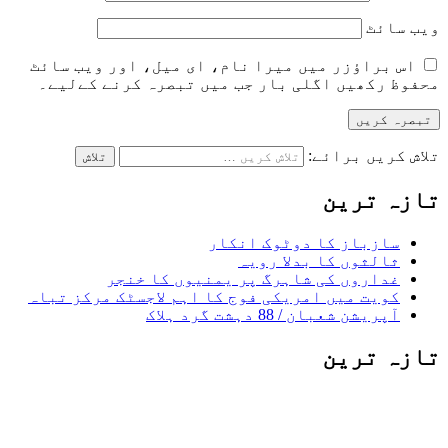
ویب‌ سائٹ
اس براؤزر میں میرا نام، ای میل، اور ویب سائٹ
محفوظ رکھیں اگلی بار جب میں تبصرہ کرنے کےلیے۔
تلاش کریں برائے:
تازہ ترین
سازباز کا دوٹوک انکار
ثالثوں کا بدلا رویہ
غداروں کی شاہرگ پر یمنیوں کا خنجر
کویت میں امریکی فوج کا اہم لاجسٹک مرکز تباہ
آپریشن شعبان / 88 دہشت گرد ہلاک
تازہ ترین