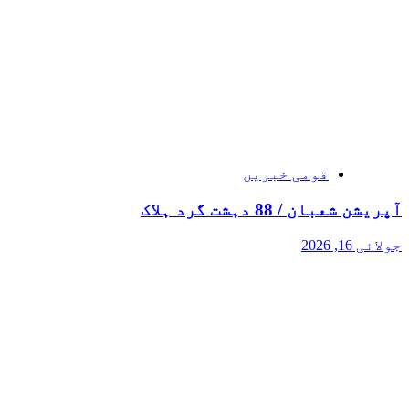
قومی خبریں
آپریشن شعبان / 88 دہشت گرد ہلاک
جولائی 16, 2026