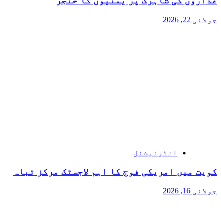
غداروں کی شاہرگ پر یمنیوں کا خنجر
جولائی 22, 2026
انٹرنیشنل
کویت میں امریکی فوج کا اہم لاجسٹک مرکز تباہ
جولائی 16, 2026