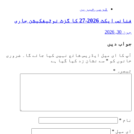
قومی خبریں
فنانس ایکٹ 2026-27 کا گزٹ نوٹیفکیشن جاری
جون 30, 2026
جواب دیں
آپ کا ای میل ایڈریس شائع نہیں کیا جائے گا۔
ضروری
خانوں کو
*
سے نشان زد کیا گیا ہے
تبصرہ
*
نام
*
ای میل
*