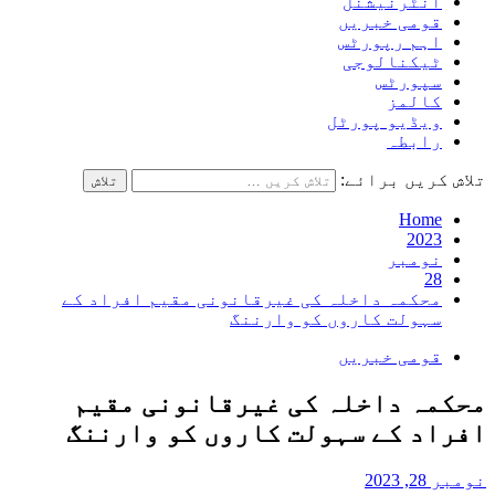
انٹرنیشنل
قومی خبریں
اہم رپورٹس
ٹیکنالوجی
سپورٹس
کالمز
ویڈیو پورٹل
رابطہ
تلاش کریں برائے:
Home
2023
نومبر
28
محکمہ داخلہ کی غیرقانونی مقیم افراد کے
سہولت کاروں کو وارننگ
قومی خبریں
محکمہ داخلہ کی غیرقانونی مقیم
افراد کے سہولت کاروں کو وارننگ
نومبر 28, 2023