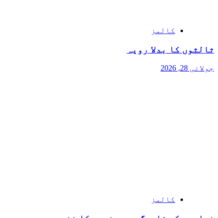
کالمز
ثالثوں کا بدلا رویہ
جولائی 28, 2026
کالمز