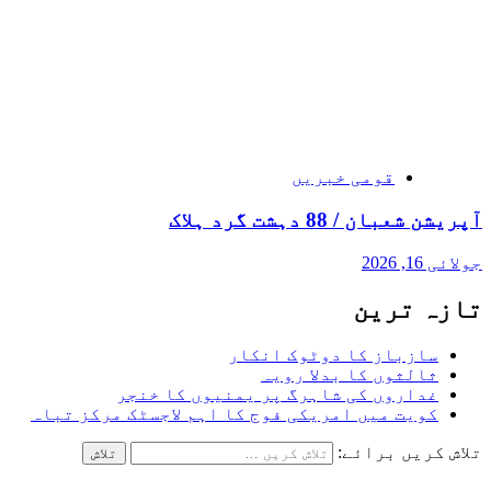
قومی خبریں
آپریشن شعبان / 88 دہشت گرد ہلاک
جولائی 16, 2026
تازہ ترین
سازباز کا دوٹوک انکار
ثالثوں کا بدلا رویہ
غداروں کی شاہرگ پر یمنیوں کا خنجر
کویت میں امریکی فوج کا اہم لاجسٹک مرکز تباہ
تلاش کریں برائے: