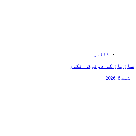
کالمز
سازباز کا دوٹوک انکار
اگست 6, 2026