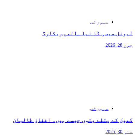
سپورٹس
لیونل میسی کا نیا عالمی ریکارڈ
جون 28, 2026
سپورٹس
کھیل کے پتلے بتوں جیسے ہیں۔ افغان طالبان
مئی 30, 2025