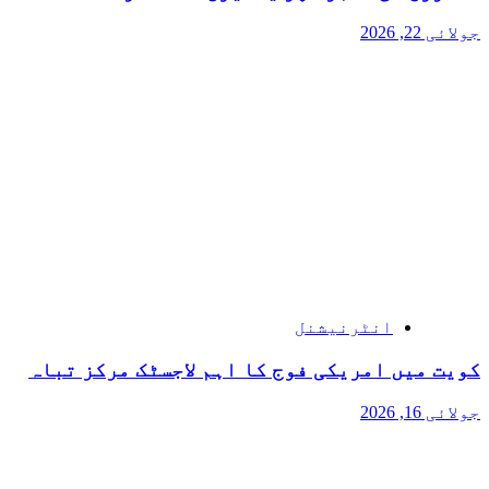
جولائی 22, 2026
انٹرنیشنل
کویت میں امریکی فوج کا اہم لاجسٹک مرکز تباہ
جولائی 16, 2026