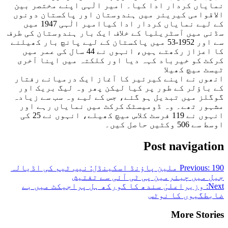
نمایاں کردار ادا کیا۔ امیر الٰہی اپنے مختصر بین
الاقوامی کیریئر میں ہندوستان اور پاکستان دونوں
کے لیے نمایاں کردار ادا کیاامیر الٰہی 1947 میں
سڈنی میں آسٹریلیا کے خلاف ایک بار ہندوستان کی طرف
سے اور 1952-53 میں پاکستان کے لیے پانچ بار کھیلنے
کا اعزاز رکھتے ہیں، انہوں نے 44 سال کی عمر میں
کرکٹ کو خیرباد کہہ دیا اور کلکتہ میں اپنا آخری
ٹیسٹ میچ کھیلا
انھوں نے اپنے کیرئیر کا آغاز ایک درمیانے رفتار
کے باؤلر کے طور پر کیا لیکن پھر وہ لیگ بریک اور
گوگلز میں تبدیل ہو گئے، جس کے لیے وہ سب سے زیادہ
مشہور تھے۔ وہ ڈومیسٹک کرکٹ میں نمایاں رہے اور
انہوں نے 119 فرسٹ کلاس میچ کھیلے، انہوں نے 25 کی
اوسط سے 506 وکٹیں حاصل کیں۔
Post navigation
Previous:
190 ملین پاؤنڈ اسکینڈل: نیب ٹیم کی اڈیالہ
جیل میں چیئرمین پی ٹی آئی سے تفتیش
Next:
وزیراعلیٰ سندھ کا گورکھ ہل پراجیکٹ میں بے
ضابطگیوں کا نوٹس
More Stories