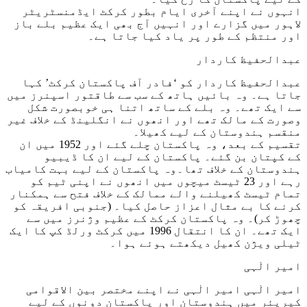
انہوں نے اپنے آخری ایام بطور کرکٹ ایڈمنسٹریٹر
لاہور میں گزارے اور انہیں آج بھی ایک عظیم بلے باز
اور منتظم کے طور پر یاد کیا جاتا ہے۔
عبدالحفیظ کاردار
عبدالحفیظ کاردار کو ‘فادر آف پاکستان کرکٹ’ کہا
جاتا ہے۔ وہ بائیں ہاتھ کے سب سے طاقتور اسپنرز میں
سے ایک تھے۔ وہ بلے کے ساتھ اتنا ہی خوبصورت شکل
وصورت کے مالک تھے اور انھوں نے انگلینڈ کے خلاف غیر
منقسم ہندوستان کے لیے کھیلا۔
تقسیم کے بعد، وہ پاکستان چلے گئے اور 1952 میں ان
کے کپتان بن گئے۔ پاکستان کے لیے ان کا ڈیبیو
ہندوستان کے خلاف تھا۔وہ پاکستان کے لیے بہت کامیاب
رہے اور 23 ٹیسٹ میچوں میں انھوں نے اپنی ٹیم کو
تمام ٹیسٹ کھیلنے والے ممالک کے خلاف فتح سے ہمکنار
کرنے کا بے مثال اعزاز حاصل کیا۔ (جنوبی افریقہ کو
چھوڑ کر)۔ وہ پاکستان کرکٹ کے عظیم وژنرز میں سے
ایک تھے۔ ان کا انتقال 1996 میں کرکٹ ورلڈ کپ کا ایک
ٹیلی ویژن کھیل دیکھتے ہوئے ہوا۔
امیر الٰہی
امیر الٰہی امیر الٰہی نے اپنے مختصر بین الاقوامی
کیریئر میں ہندوستان اور پاکستان دونوں کے لیے