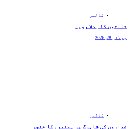
کالمز
ثالثوں کا بدلا رویہ
جولائی 28, 2026
کالمز
غداروں کی شاہرگ پر یمنیوں کا خنجر