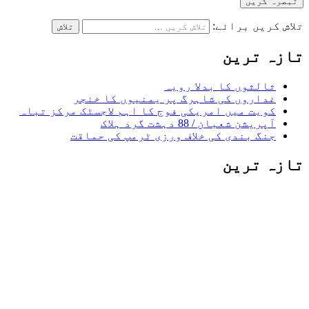
تلاش کریں برائے:
تازہ ترین
ثالثوں کا بدلا رویہ
غداروں کی شاہرگ پر یمنیوں کا خنجر
کویت میں امریکی فوج کا اہم لاجسٹک مرکز تباہ
آپریشن شعبان / 88 دہشت گرد ہلاک
جنگ بندی کی خلاف ورزی ٹرمپ کی حماقت
تازہ ترین