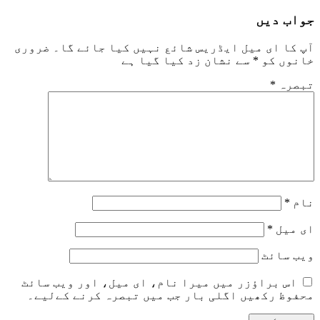
جواب دیں
آپ کا ای میل ایڈریس شائع نہیں کیا جائے گا۔
ضروری
خانوں کو
*
سے نشان زد کیا گیا ہے
تبصرہ
*
نام
*
ای میل
*
ویب‌ سائٹ
اس براؤزر میں میرا نام، ای میل، اور ویب سائٹ
محفوظ رکھیں اگلی بار جب میں تبصرہ کرنے کےلیے۔