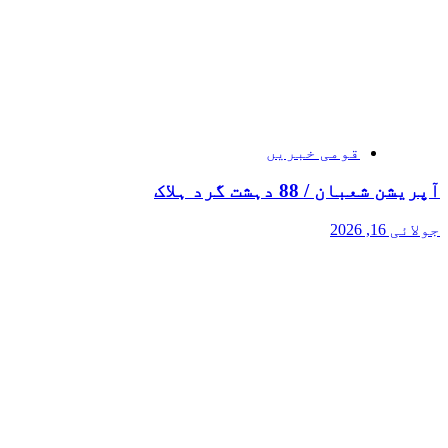
قومی خبریں
آپریشن شعبان / 88 دہشت گرد ہلاک
جولائی 16, 2026