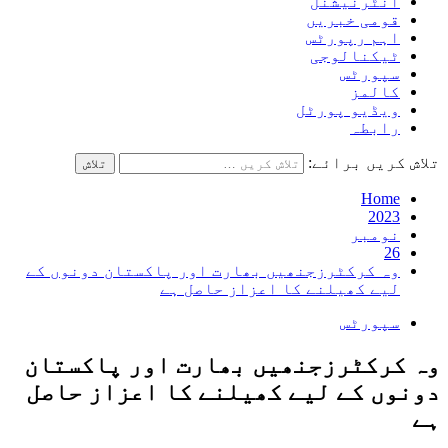
انٹرنیشنل
قومی خبریں
اہم رپورٹس
ٹیکنالوجی
سپورٹس
کالمز
ویڈیو پورٹل
رابطہ
تلاش کریں برائے:
Home
2023
نومبر
26
وہ کرکٹرزجنھیں بھارت اور پاکستان دونوں کے
لیے کھیلنے کا اعزاز حاصل ہے
سپورٹس
وہ کرکٹرزجنھیں بھارت اور پاکستان
دونوں کے لیے کھیلنے کا اعزاز حاصل
ہے