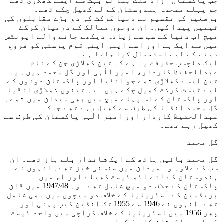
جب پاکستان آزاد ملک بنا تو بہت سے ایسے کھلاڑی تھے
جو پہلے متحدہ ہندوستان کے لے کھیل چکے تھے۔
برصغیر کی تقسیم نے دنیا کرکٹ کی دو بڑے مقابلوں کی
ٹیمیں پیدا کیں۔ ان دونوں ممالک کے درمیان کرکٹ
میچ اب دنیا کے سب سے زیادہ دیکھے جانے والے ایونٹس
میں سے ایک ہے اور اسے اپنی اپنی قوم پرستی کو فروغ
دینے کے لیے استعمال کیا جاتا ہے۔
ایک دلچسپ حقیقت یہ ہے کہ تین کھلاڑی جن کے نام
عبدالحفیظ کاردار، امیر الٰہی اور گل محمد ہیں۔ یہ
تین ایسے کھلاڑی تھے جو انڈیا اور پاکستان دونوں کے
لیے ٹیسٹ کرکٹ کھیل چکے ہیں۔ یہ تینوں کھلاڑی انڈیا
اور پاکستان کے اس پہلے میچ میں بھی میدان میں تھے۔
گل محمد انڈیا کی طرف سے کھیل رہے تھے جبکہ
عبدالحفیظ کاردار اور امیر الٰہی پاکستان کی طرف سے
کھیل رہے تھے۔
گل محمد
گل محمد بائیں ہاتھ کے ایک شاندار بلے باز تھے۔ ان
سب کے علاوہ وہ میدان میں سنسنی خیز تھے۔ انہوں نے
ہندوستان کے لئے آٹھ ٹیسٹ کھیلے اور اس میں
پاکستان کے خلاف دو میچ شامل تھے۔ وہ 1947/48 میں ڈان
بریڈمین کے آسٹریلیا کے خلاف دو میچوں میں بھی شامل
تھے۔انہوں نے 1946 سے 1955 تک انڈین کیپ پہنی اور
پھر 1956 میں آسٹریلیا کے خلاف کراچی میں واحد ٹیسٹ
کے لیے پاکستان کا رخ کیا۔