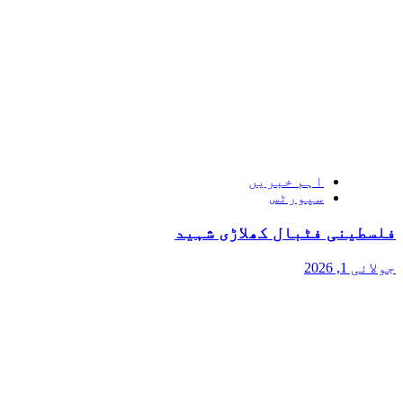
اہم خبریں
سپورٹس
فلسطینی فٹبال کھلاڑی شہید
جولائی 1, 2026