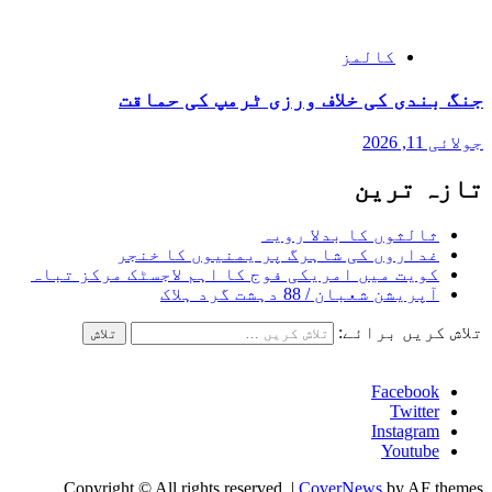
کالمز
جنگ بندی کی خلاف ورزی ٹرمپ کی حماقت
جولائی 11, 2026
تازہ ترین
ثالثوں کا بدلا رویہ
غداروں کی شاہرگ پر یمنیوں کا خنجر
کویت میں امریکی فوج کا اہم لاجسٹک مرکز تباہ
آپریشن شعبان / 88 دہشت گرد ہلاک
تلاش کریں برائے:
Facebook
Twitter
Instagram
Youtube
Copyright © All rights reserved.
|
CoverNews
by AF themes.