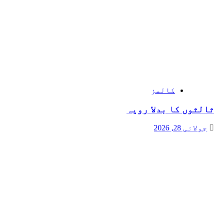
کالمز
ثالثوں کا بدلا رویہ
جولائی 28, 2026