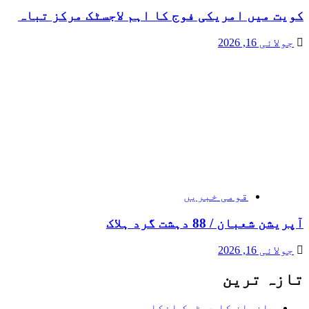
کویت میں امریکی فوج کا اہم لاجسٹک مرکز تباہ
جولائی 16, 2026
قومی خبریں
آپریشن شعبان / 88 دہشت گرد ہلاک
جولائی 16, 2026
تازہ ترین
سازباز کا دوٹوک انکار