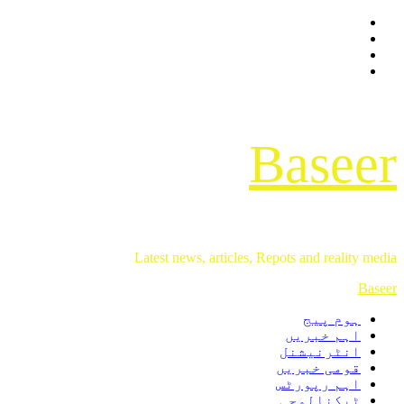
Facebook
Skip
Twitter
to
Instagram
content
Youtube
Baseer
Latest news, articles, Repots and reality media
Primary
Baseer
Menu
ہوم پیج
اہم خبریں
انٹرنیشنل
قومی خبریں
اہم رپورٹس
ٹیکنالوجی