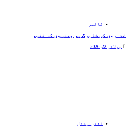
کالمز
غداروں کی شاہرگ پر یمنیوں کا خنجر
جولائی 22, 2026
انٹرنیشنل