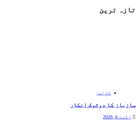
تازہ ترین
کالمز
سازباز کا دوٹوک انکار
اگست 6, 2026