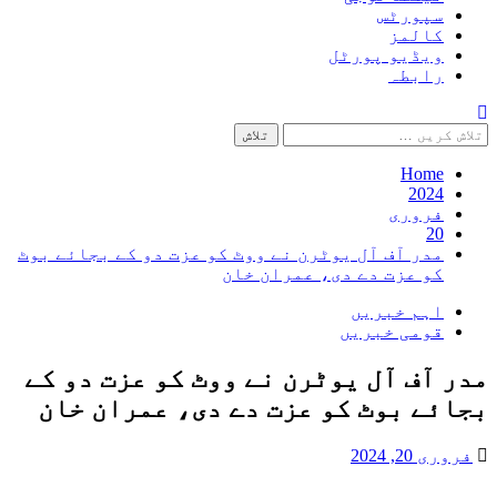
سپورٹس
کالمز
ویڈیو پورٹل
رابطہ
تلاش
کریں
برائے:
Home
2024
فروری
20
مدر آف آل یوٹرن نے ووٹ کو عزت دو کے بجائے بوٹ
کو عزت دے دی، عمران خان
اہم خبریں
قومی خبریں
مدر آف آل یوٹرن نے ووٹ کو عزت دو کے
بجائے بوٹ کو عزت دے دی، عمران خان
فروری 20, 2024