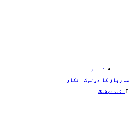
کالمز
سازباز کا دوٹوک انکار
اگست 6, 2026