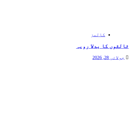
کالمز
ثالثوں کا بدلا رویہ
جولائی 28, 2026