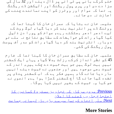
ختم کرکے بانی پی ٹی آئی پر ڈال دیئے اور 32 سال کی
سزا دے دی اور پری پول ریگنگ اور الیکشن ڈے ریگنگ
یہ تھا کہ عوام اور ووٹرز کو اپنے نمائندے چننے کی
اجازت نہ دی جائے۔
علیمہ خان نے بتایا کہ عمران خان کا کہنا تھا کہ
ووٹنگ ڈے پر انٹرنیٹ بند کر دیا گیا، لوگ ووٹ کے
لیے ادھر ادھر بھٹکتے رہے، عوام کو پورا دن ذلیل
کیا گیا، رات کو خواہشات کے مطابق نتائج نہ ملے تو
دوبارہ انٹرنیٹ بند کر دیا گیا، رات کو مدر آف پوسٹ
پول ریگنگ کی گئی۔
علمیہ خان کے مطابق عمران خان کا کہنا تھا کہ فارم
45 کو نظر انداز کرکے رزلٹ بدلا گیا، یہاں ایک کمشنر
نہیں بہت لوگ ہیں جو بہت ثبوت دے چکے ہیں، اندر کے
ثبوت بھی موجود ہیں اور جنھوں نے ثبوت دیئے انہیں
مار دیا جائے گا، ہمیں فکر ہے کہ اب کمشنر پنڈی پر
تشدد کیا جائے گا آج کمشنر کھڑا ہوا ہے، انھوں نے
جو کہا وہ ثبوت کے بغیر نہیں کہا ہوگا۔
Post
Previous:
مودی سرکار کی تجاویز مسترد؛ کسانوں کا
احتجاج جاری رکھنے کا اعلان
navigation
Next:
سنّی اتحاد کونسل سب سے بڑی پارلیمانی جماعت
More Stories