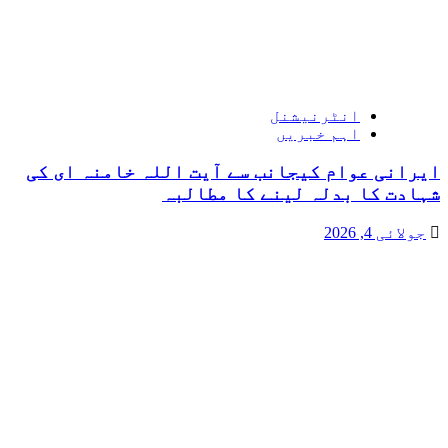
انٹرنیشنل
اہم خبریں
ایرانی عوام کیجانب سے آیت اللہ خامنہ ای کی
شہادت کا بدلہ لینے کا مطالبہ
جولائی 4, 2026