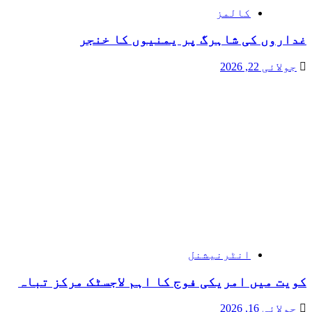
کالمز
غداروں کی شاہرگ پر یمنیوں کا خنجر
جولائی 22, 2026
انٹرنیشنل
کویت میں امریکی فوج کا اہم لاجسٹک مرکز تباہ
جولائی 16, 2026