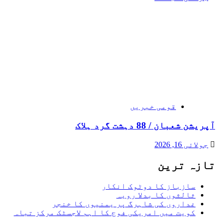
قومی خبریں
آپریشن شعبان / 88 دہشت گرد ہلاک
جولائی 16, 2026
تازہ ترین
سازباز کا دوٹوک انکار
ثالثوں کا بدلا رویہ
غداروں کی شاہرگ پر یمنیوں کا خنجر
کویت میں امریکی فوج کا اہم لاجسٹک مرکز تباہ