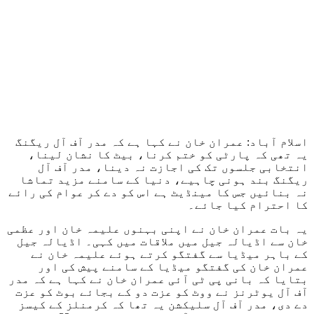
اسلام آباد: عمران خان نے کہا ہے کہ مدر آف آل ریگنگ
یہ تھی کہ پارٹی کو ختم کرنا، بیٹ کا نشان لینا،
انتخابی جلسوں تک کی اجازت نہ دینا، مدر آف آل
ریگنگ بند ہونی چاہیے، دنیا کے سامنے مزید تماشا
نہ بنائیں جس کا مینڈیٹ ہے اس کو دے کر عوام کی رائے
کا احترام کیا جائے۔
یہ بات عمران خان نے اپنی بہنوں علیمہ خان اور عظمی
خان سے اڈیالہ جیل میں ملاقات میں کہی۔ اڈیالہ جیل
کے باہر میڈیا سے گفتگو کرتے ہوئے علیمہ خان نے
عمران خان کی گفتگو میڈیا کے سامنے پیش کی اور
بتایا کہ بانی پی ٹی آئی عمران خان نے کہا ہے کہ مدر
آف آل یوٹرنز نے ووٹ کو عزت دو کے بجائے بوٹ کو عزت
دے دی، مدر آف آل سلیکشن یہ تھا کہ کرمنلز کے کیسز