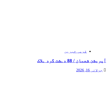
قومی خبریں
آپریشن شعبان / 88 دہشت گرد ہلاک
جولائی 16, 2026