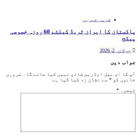
قومی خبریں
پاکستان کا ایران ٹریڈ کیلئے 60 روزہ خصوصی
پیکج
جولائی 2, 2026
جواب دیں
آپ کا ای میل ایڈریس شائع نہیں کیا جائے گا۔
ضروری
خانوں کو
*
سے نشان زد کیا گیا ہے
تبصرہ
*