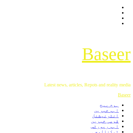
Facebook
Skip
Twitter
to
Instagram
content
Youtube
Baseer
Latest news, articles, Repots and reality media
Primary
Baseer
Menu
ہوم پیج
اہم خبریں
انٹرنیشنل
قومی خبریں
اہم رپورٹس
ٹیکنالوجی